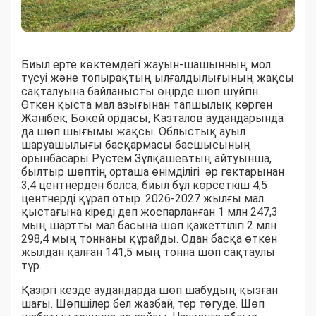
Биыл ерте көктемдегі жауын-шашынның мол
түсуі және топырақтың ылғалдылығының жақсы
сақталуына байланысты өңірде шөп шүйгін.
Өткен қыста мал азығынан тапшылық көрген
Жәнібек, Бөкей ордасы, Казталов аудандарында
да шөп шығымы жақсы. Облыстық ауыл
шаруашылығы басқармасы басшысының
орынбасары Рүстем Зұлқашевтың айтуынша,
былтыр шөптің орташа өнімділігі әр гектарынан
3,4 центнерден болса, биыл бұл көрсеткіш 4,5
центнерді құрап отыр. 2026-2027 жылғы мал
қыстағына кіреді деп жоспарланған 1 млн 247,3
мың шартты мал басына шөп қажеттілігі 2 млн
298,4 мың тоннаны құрайды. Одан басқа өткен
жылдан қалған 141,5 мың тонна шөп сақтаулы
тұр.
Қазіргі кезде аудандарда шөп шабудың қызған
шағы. Шөпшілер бел жазбай, тер төгуде. Шөп