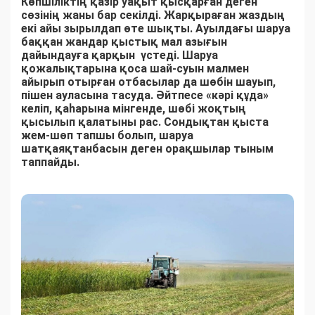
Көпшіліктің қазір уақыт қысқарған деген
сөзінің жаны бар секілді. Жарқыраған жаздың
екі айы зырылдап өте шықты. Ауылдағы шаруа
баққан жандар қыстық мал азығын
дайындауға қарқын үстеді. Шаруа
қожалықтарына қоса шай-суын малмен
айырып отырған отбасылар да шөбін шауып,
пішен ауласына тасуда. Әйтпесе «кәрі құда»
келіп, қаһарына мінгенде, шөбі жоқтың
қысылып қалатыны рас. Сондықтан қыста
жем-шөп тапшы болып, шаруа
шатқаяқтанбасын деген орақшылар тыным
таппайды.