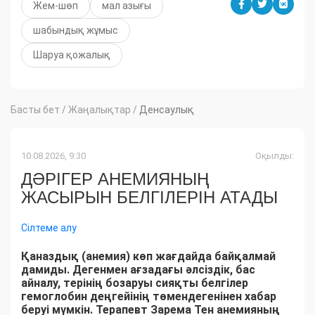
Жем-шөп
мал азығы
шабындық жұмыс
Шаруа қожалық
Басты бет
/
Жаңалықтар
/
Денсаулық
10.08.2026, 9:30
Оқылды:
ДӘРІГЕР АНЕМИЯНЫҢ
ЖАСЫРЫН БЕЛГІЛЕРІН АТАДЫ
Сілтеме алу
Қаназдық (анемия) көп жағдайда байқалмай
дамиды. Дегенмен ағзадағы әлсіздік, бас
айналу, терінің бозаруы сияқты белгілер
гемоглобин деңгейінің төмендегенінен хабар
беруі мүмкін. Терапевт Зарема Тен анемияның