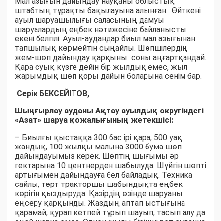
Мал азығын дайындау науқаны облыстық
штабтың тұрақты бақылауына алынған. Өйткені
ауыл шаруашылығы саласының дамуы
шаруалардың еңбек нәтижесіне байланысты
екені белгілі. Ауыл-аудандар биыл мал азығынан
тапшылық көрмейтін сыңайлы. Шөпшілердің
жем-шөп дайындау қарқыны соны аңғартқандай.
Қара суық күзге дейін бір жылдық емес, жыл
жарымдық шөп қоры дайын боларына сенім бар.
Серік БЕКСЕЙІТОВ,
Шыңғырлау ауданы Ақтау ауылдық округіндегі
«Азат» шаруа қожалығының жетекшісі:
– Биылғы қыстаққа 300 бас ірі қара, 500 уақ
жандық, 100 жылқы малына 3000 бума шөп
дайындауымыз керек. Шөптің шығымы әр
гектарына 10 центнерден шабылуда. Шүйгін шөпті
артығымен дайындауға бел байладық. Техника
сайлы, төрт тракторшы шабындықта еңбек
көрігін қыздыруда. Қазірдің өзінде шаруаны
еңсеру қарқынды. Жаздың аптап ыстығына
қарамай, қурап кетпей тұрып шауып, тасып алу да