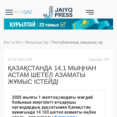
Басты бет
/
Жаңалықтар
/
Республикалық жаңалықтар
25.12.2025, 9:30
Оқылды: 270
ҚАЗАҚСТАНДА 14,1 МЫҢНАН
АСТАМ ШЕТЕЛ АЗАМАТЫ
ЖҰМЫС ІСТЕЙДІ
2025 жылғы 1 желтоқсандағы жағдай
бойынша жергілікті атқарушы
органдардың рұқсатымен Қазақстан
аумағында 14 103 шетел азаматы еңбек