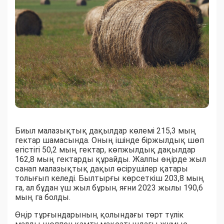
Биыл малазықтық дақылдар көлемі 215,3 мың
гектар шамасында. Оның ішінде біржылдық шөп
егістігі 50,2 мың гектар, көпжылдық дақылдар
162,8 мың гектарды құрайды. Жалпы өңірде жыл
санап малазықтық дақыл өсірушілер қатары
толығып келеді. Былтырғы көрсеткіш 203,8 мың
га, ал бұдан үш жыл бұрын, яғни 2023 жылы 190,6
мың га болды.
Өңір тұрғындарының қолындағы төрт түлік