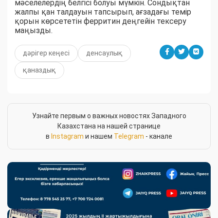
мәселелердің белгісі болуы мүмкін. Сондықтан
жалпы қан талдауын тапсырып, ағзадағы темір
қорын көрсететін ферритин деңгейін тексеру
маңызды.
дәрігер кеңесі
денсаулық
қаназдық
Узнайте первым о важных новостях Западного
Казахстана на нашей странице
в
Instagram
и нашем
Telegram
- канале