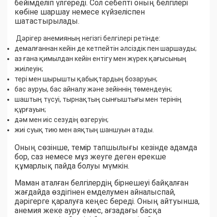
бейімделіп үлгереді. Сол себепті оның белгілері
көбіне шаршау немесе күйзеліспен
шатастырылады.
Дәрігер анемияның негізгі белгілері ретінде:
демалғаннан кейін де кетпейтін әлсіздік пен шаршауды;
аз ғана қимылдан кейін ентігу мен жүрек қағысының
жиілеуін;
тері мен шырышты қабықтардың бозаруын;
бас ауруы, бас айналу және зейіннің төмендеуін;
шаштың түсуі, тырнақтың сынғыштығы мен терінің
құрғауын;
дәм мен иіс сезудің өзгеруін;
жиі суық тию мен аяқтың шаншуын атады.
Оның сөзінше, темір тапшылығы кезінде адамда
бор, саз немесе мұз жеуге деген ерекше
құмарлық пайда болуы мүмкін.
Маман аталған белгілердің бірнешеуі байқалған
жағдайда өздігінен емделумен айналыспай,
дәрігерге қаралуға кеңес береді. Оның айтуынша,
анемия жеке ауру емес, ағзадағы басқа