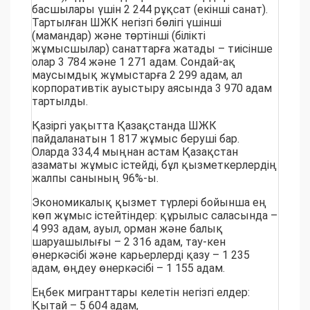
басшылары үшін 2 244 рұқсат (екінші санат).
Тартылған ШЖК негізгі бөлігі үшінші
(мамандар) және төртінші (білікті
жұмысшылар) санаттарға жатады – тиісінше
олар 3 784 және 1 271 адам. Сондай-ақ
маусымдық жұмыстарға 2 299 адам, ал
корпоративтік ауыстыру аясында 3 970 адам
тартылды.
Қазіргі уақытта Қазақстанда ШЖК
пайдаланатын 1 817 жұмыс беруші бар.
Оларда 334,4 мыңнан астам Қазақстан
азаматы жұмыс істейді, бұл қызметкерлердің
жалпы санының 96%-ы.
Экономикалық қызмет түрлері бойынша ең
көп жұмыс істейтіндер: құрылыс саласында –
4 993 адам, ауыл, орман және балық
шаруашылығы – 2 316 адам, тау-кен
өнеркәсібі және карьерлерді қазу – 1 235
адам, өңдеу өнеркәсібі – 1 155 адам.
Еңбек мигранттары келетін негізгі елдер:
Қытай – 5 604 адам,