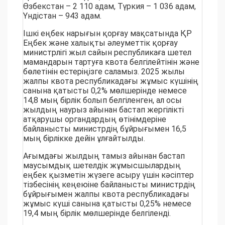
Өзбекстан – 2 110 адам, Түркия – 1 036 адам,
Үндістан – 943 адам.
Ішкі еңбек нарығын қорғау мақсатында ҚР
Еңбек және халықты әлеуметтік қорғау
министрлігі жыл сайын республикаға шетел
мамандарын тартуға квота белгілейтінін және
бөлетінін естеріңізге саламыз. 2025 жылы
жалпы квота республикадағы жұмыс күшінің
санына қатысты 0,2% мөлшерінде немесе
14,8 мың бірлік болып белгіленген, ал осы
жылдың наурыз айынан бастап жергілікті
атқарушы органдардың өтінімдеріне
байланысты министрдің бұйрығымен 16,5
мың бірлікке дейін ұлғайтылды.
Ағымдағы жылдың тамыз айынан бастап
маусымдық шетелдік жұмысшылардың
еңбек қызметін жүзеге асыру үшін кәсіптер
тізбесінің кеңеюіне байланысты министрдің
бұйрығымен жалпы квота республикадағы
жұмыс күші санына қатысты 0,25% немесе
19,4 мың бірлік мөлшерінде белгіленді.