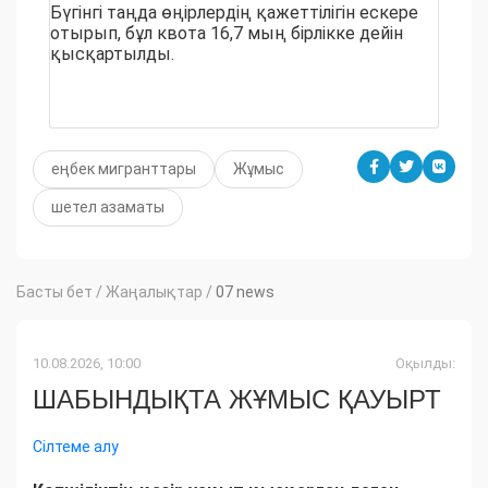
Бүгінгі таңда өңірлердің қажеттілігін ескере
отырып, бұл квота 16,7 мың бірлікке дейін
қысқартылды.
еңбек мигранттары
Жұмыс
шетел азаматы
Басты бет
/
Жаңалықтар
/
07 news
10.08.2026, 10:00
Оқылды:
ШАБЫНДЫҚТА ЖҰМЫС ҚАУЫРТ
Сілтеме алу