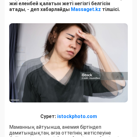
жиі еленбей қалатын жеті негізгі белгісін
атады
,
- деп хабарлайды
Massaget.kz
тілшісі.
Сурет:
istockphoto.com
Маманның айтуынша, анемия біртіндеп
дамитындықтан, ағза оттегінің жетіспеуіне