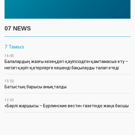
07 NEWS
7 Тамыз
16:45
Балалардың жазғы кезеңдегі қауіпсіздігін қамтамасыз ету –
негізгі қауіп-қатерлерге кешенді бақылауды талап етеді
15:30
Батыстың барысы анықталды
12:30
«Бөрлі жаршысы – Бурлинские вести» газетінде жаңа басшы
11:00
Аудандық мәслихаттың кезектен тыс 42-сессиясында
маңызды мәселелер қаралды