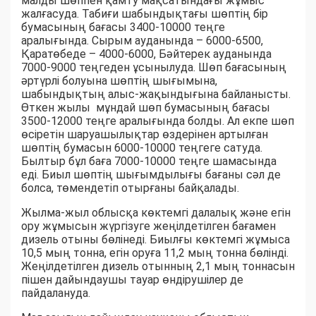
малды шөппен қамту мақсатындағы жұмыс
жалғасуда. Табиғи шабындықтағы шөптің бір
бумасының бағасы 3400-10000 теңге
аралығында. Сырым ауданында – 6000-6500,
Қаратөбеде – 4000-6000, Бәйтерек ауданында
7000-9000 теңгеден ұсынылуда. Шөп бағасының
әртүрлі болуына шөптің шығымына,
шабындықтың алыс-жақындығына байланысты.
Өткен жылы мұндай шөп бумасының бағасы
3500-12000 теңге аралығында болды. Ал екпе шөп
өсіретін шаруашылықтар өздерінен артылған
шөптің бумасын 6000-10000 теңгеге сатуда.
Былтыр бұл баға 7000-10000 теңге шамасында
еді. Биыл шөптің шығымдылығы бағаны сәл де
болса, төмендетіп отырғаны байқалады.
Жылма-жыл облысқа көктемгі далалық және егін
ору жұмысын жүргізуге жеңілдетілген бағамен
дизель отыны бөлінеді. Биылғы көктемгі жұмыса
10,5 мың тонна, егін оруға 11,2 мың тонна бөлінді.
Жеңілдетілген дизель отынның 2,1 мың тоннасын
пішен дайындаушы тауар өндірушілер де
пайдалануда.