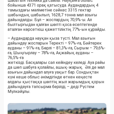
шабатын техника да сайлы. Науқанға облыс
бойынша 4371 орақ қатысуда. Аудандардың 4
тамыздағы мәліметіне сәйкес 3315 гектар
шабындық шабылып, 1628,7 тонна мал азығы
дайындалды. Бұл – жоспардың 70,9%-ы. Ал
былтырғыдан қалған шөпті қоса есептегенде
аталған көрсеткіш қажеттіліктің 77%-ын құрайды.
– Аудандарда науқан қыза түсті. Мал азығын
дайындау жоспарын Теректі – 97%-ға, Бәйтерек
ауданы – 91%-ға, Бөрлі – 81,3%-ға, Сырым – 79,6%-
ға, Шыңғырлау – 78%-ға, Ақжайық ауданы –
76,5%-ға
жеткізді. Басқалары сәл кейіндеу келеді. Ауа райы
да шөп шабуға қолайлы, ашық-жарық. Әлі де мал
азығын дайындап алуға уақыт бар. Сондықтан
күні кеше облыс әкімдігінде өткен кеңесте
алдағы қыстаққа шөптің жыл жарымдық қорын
дайындауға тапсырма берілді, – деді Рүстем
Мүлкәйұлы.