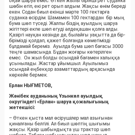
оңай шаруа емес. Өткен жылы бірінші рет суданка
шөбін егіп, екі рет орып алдым. Жақсы өнім береді
екен. Содан биыл екінші мәрте 100 гектарға
суданка өсірдім. Шамамен 100 гектардан бір мың
бума шөп түседі. Жалпы біздің ауылдың шаруа
жігіттері екпе шөп егуді әлдеқашан қолға алды.
Қазіргі науқан кезінде де, былайғы уақытта да бір-
бірімізді қолдап, қажет болғанда көмегімізді
бұлдамай береміз. Ауылда бума шөп бағасы 3000
теңге шамасында. Бұдан жоғары көтерілген
емес. Он жыл болды осындай бағамен халыққа
ұсынылады. Жастар ұйымшыл. Ауылымыз
осындай еңбекқор азаматтардың арқасында
көркейе бермек.
Ерлан НЫҒМЕТОВ,
Жәнібек ауданының Ұзынкөл ауылдық
округіндегі «Ерлан» шаруа қожалығының
жетекшісі:
– Өткен қыста мал өсірушілер мал азығынан
қиналғаны белгілі. Ал биыл шөптің шығымы
жақсы. Қазір шабындықта үш трактор шөп