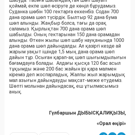
шабуда. Табиғи шабындықтан шөп шауып
қоймай, екпе шөп өсіруге де көңіл бұрудамыз.
Суданка шөбін 100 гектарға еккенбіз. Содан 700
дана орама шөп түсірдік. Былтыр 92 дана бума
шөп алынды. Жаңбыр болса, тағы да орақ
саламыз. Қырлықтан 700 дана орама шөп
шабылды. Оның гектарынан 150 дана орамадан
алынды. Өткен жылы шөп шабу науқанында 1000
дана орама шөп дайындалды. Ал қазіргі кезде ай
жарым уақыт ішінде 1,5 мың дана орама шөп
дайын тұр. Осыған қарап-ақ шөп шығымдылығын
бағамдауға болады. Алдағы қысқа 120 бас асыл
тұқымды және 200 бас жайын ірі қара малмен
кіреміз деп жоспарладық. Жалпы жыл жарымдық
мал азығын дайындауды мақсат-меже етудеміз.
Шөпті молынан дайындасақ, еш ұтылмасымыз
анық.
Гүлбаршын ДЫБЫСҚАЛИҚЫЗЫ,
«Орал өңірі»