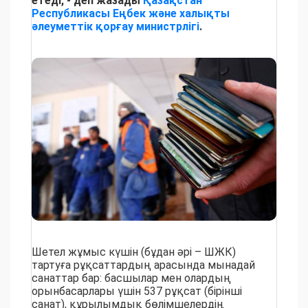
етеді, - деп жазады
Қазақстан
Республикасы Еңбек және халықты
әлеуметтік қорғау министрлігі
.
Шетел жұмыс күшін (бұдан әрі – ШЖК)
тартуға рұқсаттардың арасында мынадай
санаттар бар: басшылар мен олардың
орынбасарлары үшін 537 рұқсат (бірінші
санат), құрылымдық бөлімшелердің