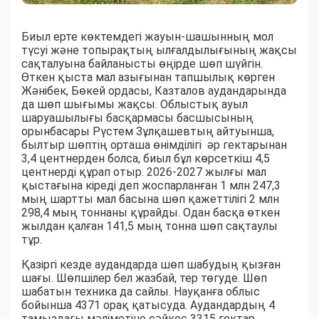
Биыл ерте көктемдегі жауын-шашынның мол
түсуі және топырақтың ылғалдылығының жақсы
сақталуына байланысты өңірде шөп шүйгін.
Өткен қыста мал азығынан тапшылық көрген
Жәнібек, Бөкей ордасы, Казталов аудандарында
да шөп шығымы жақсы. Облыстық ауыл
шаруашылығы басқармасы басшысының
орынбасары Рүстем Зұлқашевтың айтуынша,
былтыр шөптің орташа өнімділігі әр гектарынан
3,4 центнерден болса, биыл бұл көрсеткіш 4,5
центнерді құрап отыр. 2026-2027 жылғы мал
қыстағына кіреді деп жоспарланған 1 млн 247,3
мың шартты мал басына шөп қажеттілігі 2 млн
298,4 мың тоннаны құрайды. Одан басқа өткен
жылдан қалған 141,5 мың тонна шөп сақтаулы
тұр.
Қазіргі кезде аудандарда шөп шабудың қызған
шағы. Шөпшілер бел жазбай, тер төгуде. Шөп
шабатын техника да сайлы. Науқанға облыс
бойынша 4371 орақ қатысуда. Аудандардың 4
тамыздағы мәліметіне сәйкес 3315 гектар