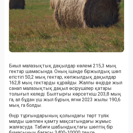
Биыл малазықтық дақылдар көлемі 215,3 мың
гектар шамасында. Оның ішінде біржылдық шөп
егістігі 50,2 мың гектар, көпжылдық дақылдар
162,8 мың гектарды құрайды. Жалпы өңірде жыл
санап малазықтық дақыл өсірушілер қатары
толығып келеді. Былтырғы көрсеткіш 203,8 мың
га, ал бұдан үш жыл бұрын, яғни 2023 жылы 190,6
мың га болды.
Өңір тұрғындарының қолындағы төрт түлік
малды шөппен қамту мақсатындағы жұмыс
жалғасуда. Табиғи шабындықтағы шөптің бір
бумасының бағасы 3400-10000 теңге