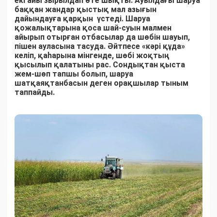
екі айы зырылдап өте шықты. Ауылдағы шаруа
баққан жандар қыстық мал азығын
дайындауға қарқын үстеді. Шаруа
қожалықтарына қоса шай-суын малмен
айырып отырған отбасылар да шөбін шауып,
пішен ауласына тасуда. Әйтпесе «кәрі құда»
келіп, қаһарына мінгенде, шөбі жоқтың
қысылып қалатыны рас. Сондықтан қыста
жем-шөп тапшы болып, шаруа
шатқаяқтанбасын деген орақшылар тыным
таппайды.