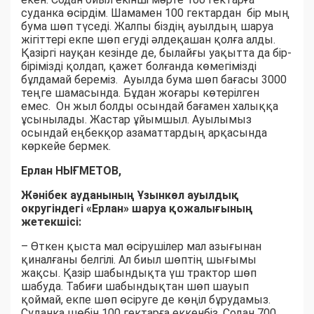
суданка өсірдім. Шамамен 100 гектардан бір мың
бума шөп түседі. Жалпы біздің ауылдың шаруа
жігіттері екпе шөп егуді әлдеқашан қолға алды.
Қазіргі науқан кезінде де, былайғы уақытта да бір-
бірімізді қолдап, қажет болғанда көмегімізді
бұлдамай береміз. Ауылда бума шөп бағасы 3000
теңге шамасында. Бұдан жоғары көтерілген
емес. Он жыл болды осындай бағамен халыққа
ұсынылады. Жастар ұйымшыл. Ауылымыз
осындай еңбекқор азаматтардың арқасында
көркейе бермек.
Ерлан НЫҒМЕТОВ,
Жәнібек ауданының Ұзынкөл ауылдық
округіндегі «Ерлан» шаруа қожалығының
жетекшісі:
– Өткен қыста мал өсірушілер мал азығынан
қиналғаны белгілі. Ал биыл шөптің шығымы
жақсы. Қазір шабындықта үш трактор шөп
шабуда. Табиғи шабындықтан шөп шауып
қоймай, екпе шөп өсіруге де көңіл бұрудамыз.
Суданка шөбін 100 гектарға еккенбіз. Содан 700