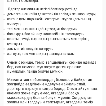
шатастырылады.
Дәрігер анемияның негізгі белгілері ретінде:
демалғаннан кейін де кетпейтін әлсіздік пен шаршауды;
аз ғана қимылдан кейін ентігу мен жүрек қағысының
жиілеуін;
тері мен шырышты қабықтардың бозаруын;
бас ауруы, бас айналу және зейіннің төмендеуін;
шаштың түсуі, тырнақтың сынғыштығы мен терінің
құрғауын;
дәм мен иіс сезудің өзгеруін;
жиі суық тию мен аяқтың шаншуын атады.
Оның сөзінше, темір тапшылығы кезінде адамда
бор, саз немесе мұз жеуге деген ерекше
құмарлық пайда болуы мүмкін.
Маман аталған белгілердің бірнешеуі байқалған
жағдайда өздігінен емделумен айналыспай,
дәрігерге қаралуға кеңес береді. Оның айтуынша,
анемия жеке ауру емес, ағзадағы басқа
мәселелердің белгісі болуы мүмкін. Сондықтан
жалпы қан талдауын тапсырып, ағзадағы темір