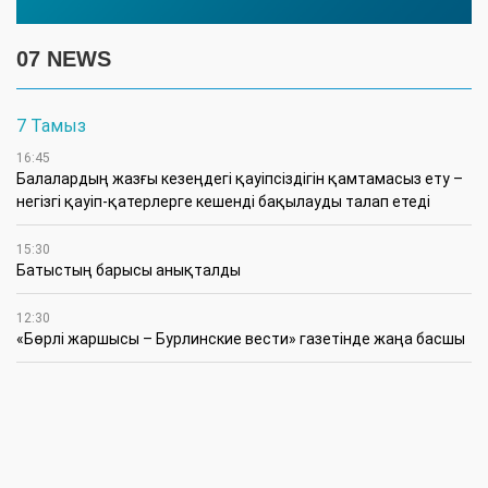
07 NEWS
7 Тамыз
16:45
Балалардың жазғы кезеңдегі қауіпсіздігін қамтамасыз ету –
негізгі қауіп-қатерлерге кешенді бақылауды талап етеді
15:30
Батыстың барысы анықталды
12:30
«Бөрлі жаршысы – Бурлинские вести» газетінде жаңа басшы
11:00
Аудандық мәслихаттың кезектен тыс 42-сессиясында
маңызды мәселелер қаралды
10:30