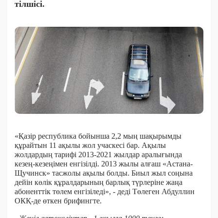
тілшісі.
«Қазір республика бойынша 2,2 мың шақырымды
құрайтын 11 ақылы жол учаскесі бар. Ақылы
жолдардың тарифі 2013-2021 жылдар аралығында
кезең-кезеңімен енгізілді. 2013 жылы алғаш «Астана-
Щучинск» тасжолы ақылы болды. Биыл жыл соңына
дейін көлік құралдарының барлық түрлеріне жаңа
абоненттік төлем енгізіледі», - деді Төлеген Абдуллин
ОКҚ-де өткен брифингте.