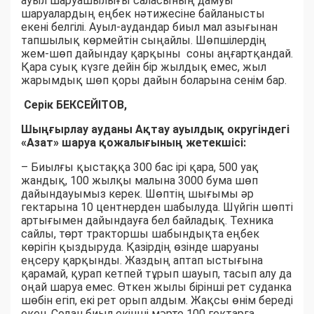
ауыл шаруашылығы саласының дамуы
шаруалардың еңбек нәтижесіне байланысты
екені белгілі. Ауыл-аудандар биыл мал азығынан
тапшылық көрмейтін сыңайлы. Шөпшілердің
жем-шөп дайындау қарқыны соны аңғартқандай.
Қара суық күзге дейін бір жылдық емес, жыл
жарымдық шөп қоры дайын боларына сенім бар.
Серік БЕКСЕЙІТОВ,
Шыңғырлау ауданы Ақтау ауылдық округіндегі
«Азат» шаруа қожалығының жетекшісі:
– Биылғы қыстаққа 300 бас ірі қара, 500 уақ
жандық, 100 жылқы малына 3000 бума шөп
дайындауымыз керек. Шөптің шығымы әр
гектарына 10 центнерден шабылуда. Шүйгін шөпті
артығымен дайындауға бел байладық. Техника
сайлы, төрт тракторшы шабындықта еңбек
көрігін қыздыруда. Қазірдің өзінде шаруаны
еңсеру қарқынды. Жаздың аптап ыстығына
қарамай, қурап кетпей тұрып шауып, тасып алу да
оңай шаруа емес. Өткен жылы бірінші рет суданка
шөбін егіп, екі рет орып алдым. Жақсы өнім береді
екен. Содан биыл екінші мәрте 100 гектарға