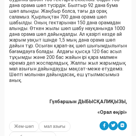
дана орама шөп түсірдік. Былтыр 92 дана бума
шөп алынды. Жаңбыр болса, тағы да орақ
саламыз. Қырлықтан 700 дана орама шөп
шабылды. Оның гектарынан 150 дана орамадан
алынды. Өткен жылы шөп шабу науқанында 1000
дана орама шөп дайындалды. Ал қазіргі кезде ай
жарым уақыт ішінде 1,5 мың дана орама шөп
дайын тұр. Осыған қарап-ақ шөп шығымдылығын
бағамдауға болады. Алдағы қысқа 120 бас асыл
тұқымды және 200 бас жайын ірі қара малмен
кіреміз деп жоспарладық. Жалпы жыл жарымдық
мал азығын дайындауды мақсат-меже етудеміз.
Шөпті молынан дайындасақ, еш ұтылмасымыз
анық.
Гүлбаршын ДЫБЫСҚАЛИҚЫЗЫ,
«Орал өңірі»
Жем-шөп
мал азығы