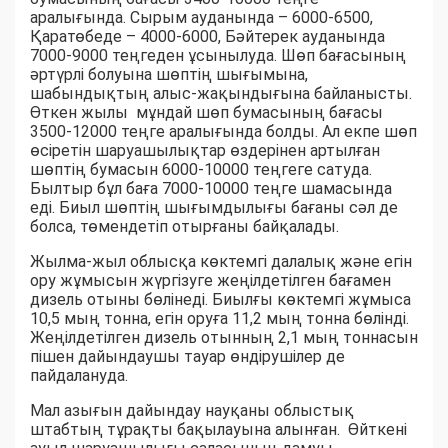
аралығында. Сырым ауданында – 6000-6500,
Қаратөбеде – 4000-6000, Бәйтерек ауданында
7000-9000 теңгеден ұсынылуда. Шөп бағасының
әртүрлі болуына шөптің шығымына,
шабындықтың алыс-жақындығына байланысты.
Өткен жылы мұндай шөп бумасының бағасы
3500-12000 теңге аралығында болды. Ал екпе шөп
өсіретін шаруашылықтар өздерінен артылған
шөптің бумасын 6000-10000 теңгеге сатуда.
Былтыр бұл баға 7000-10000 теңге шамасында
еді. Биыл шөптің шығымдылығы бағаны сәл де
болса, төмендетіп отырғаны байқалады.
Жылма-жыл облысқа көктемгі далалық және егін
ору жұмысын жүргізуге жеңілдетілген бағамен
дизель отыны бөлінеді. Биылғы көктемгі жұмыса
10,5 мың тонна, егін оруға 11,2 мың тонна бөлінді.
Жеңілдетілген дизель отынның 2,1 мың тоннасын
пішен дайындаушы тауар өндірушілер де
пайдалануда.
Мал азығын дайындау науқаны облыстық
штабтың тұрақты бақылауына алынған. Өйткені