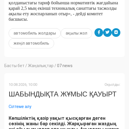
қолданыстағы тариф бойынша нормативтік жағдайына
қарай 2,5 мың екінші техникалық санаттағы тасжолды
ақылы ету жоспарланып отыр», - дейді комитет
басшысы.
автомобиль жолдары
ақылы жол
жеңіл автомобиль
Басты бет
/
Жаңалықтар
/
07 news
10.08.2026, 10:00
Оқылды:
ШАБЫНДЫҚТА ЖҰМЫС ҚАУЫРТ
Сілтеме алу
Көпшіліктің қазір уақыт қысқарған деген
сөзінің жаны бар секілді. Жарқыраған жаздың