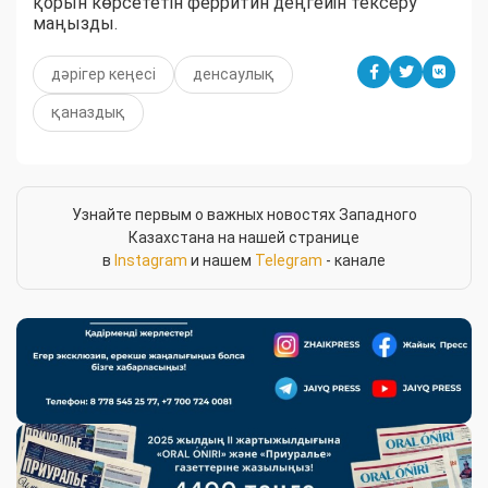
қорын көрсететін ферритин деңгейін тексеру
маңызды.
дәрігер кеңесі
денсаулық
қаназдық
Узнайте первым о важных новостях Западного
Казахстана на нашей странице
в
Instagram
и нашем
Telegram
- канале