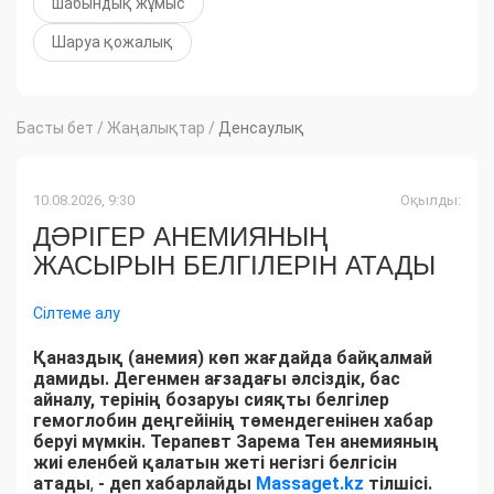
шабындық жұмыс
Шаруа қожалық
Басты бет
/
Жаңалықтар
/
Денсаулық
10.08.2026, 9:30
Оқылды:
ДӘРІГЕР АНЕМИЯНЫҢ
ЖАСЫРЫН БЕЛГІЛЕРІН АТАДЫ
Сілтеме алу
Қаназдық (анемия) көп жағдайда байқалмай
дамиды. Дегенмен ағзадағы әлсіздік, бас
айналу, терінің бозаруы сияқты белгілер
гемоглобин деңгейінің төмендегенінен хабар
беруі мүмкін. Терапевт Зарема Тен анемияның
жиі еленбей қалатын жеті негізгі белгісін
атады
,
- деп хабарлайды
Massaget.kz
тілшісі.