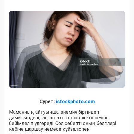
Сурет:
istockphoto.com
Маманның айтуынша, анемия біртіндеп
дамитындықтан, ағза оттегінің жетіспеуіне
бейімделіп үлгереді. Сол себепті оның белгілері
көбіне шаршау немесе күйзеліспен