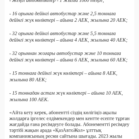
- Жеңіл автокөліктер - 1 жылға 1000 теңге;
- 16 орынға дейінгі автобустар және 2,5 тоннаға
дейінгі жүк көліктері – айына 2 АЕК, жылына 20 АЕК;
- 32 орынға дейінгі автобустар және 5,5 тоннаға
дейінгі жүк көліктері – айына 4 АЕК, жылына 40 АЕК;
- 32 орыннан жоғары автобустар және 10 тоннаға
дейінгі жүк көліктері – айына 6 АЕК, жылына 60 АЕК;
- 15 тоннаға дейінгі жүк көліктері – айына 8 АЕК,
жылына 80 АЕК;
- 15 тоннадан астам жүк көліктері – айына 10 АЕК,
жылына 100 АЕК.
«Айта кету керек, абонентті сіздің көлігіңіз ақылы
жолдарға іргелес елдімекендер мен кентте есепте тұрған
жағдайда ғана ресімдеуге болады. Абонементті ресімдеу
тәртібі жақын арада «ҚазАвтоЖол» ұлттық
компаниясының ресми сайтына шығады. 2023 жылы