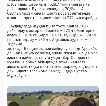
шабындық шабылып, 1628,7 тонна мал азығы
дайындалды. Бұл – жоспардың 70,9%-ы. Ал
былтырғыдан қалған шөпті қоса есептегенде
аталған көрсеткіш қажеттіліктің 77%-ын құрайды.
– Аудандарда науқан қыза түсті. Мал азығын
дайындау жоспарын Теректі – 97%-ға, Бәйтерек
ауданы – 91%-ға, Бөрлі – 81,3%-ға, Сырым – 79,6%-
ға, Шыңғырлау – 78%-ға, Ақжайық ауданы –
76,5%-ға
жеткізді. Басқалары сәл кейіндеу келеді. Ауа райы
да шөп шабуға қолайлы, ашық-жарық. Әлі де мал
азығын дайындап алуға уақыт бар. Сондықтан
күні кеше облыс әкімдігінде өткен кеңесте
алдағы қыстаққа шөптің жыл жарымдық қорын
дайындауға тапсырма берілді, – деді Рүстем
Мүлкәйұлы.