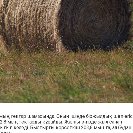
мың гектар шамасында. Оның ішінде біржылдық шөп егіст
2,8 мың гектарды құрайды. Жалпы өңірде жыл санап
ғып келеді. Былтырғы көрсеткіш 203,8 мың га, ал бұдан