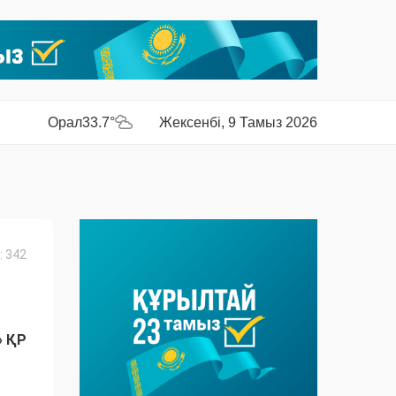
Орал
33.7°
Жексенбі, 9 Тамыз 2026
 342
» ҚР