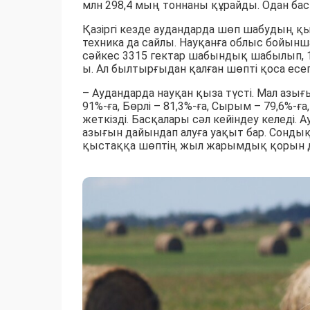
млн 298,4 мың тоннаны құрайды. Одан бас
Қазіргі кезде аудандарда шөп шабудың қы
техника да сайлы. Науқанға облыс бойынш
сәйкес 3315 гектар шабындық шабылып, 1
ы. Ал былтырғыдан қалған шөпті қоса есе
– Аудандарда науқан қыза түсті. Мал азы
91%-ға, Бөрлі – 81,3%-ға, Сырым – 79,6%-ғ
жеткізді. Басқалары сәл кейіндеу келеді.
азығын дайындап алуға уақыт бар. Сондық
қыстаққа шөптің жыл жарымдық қорын дай