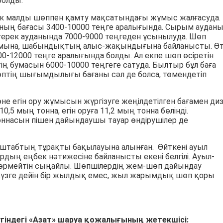
болды.
ік малды шөппен қамту мақсатындағы жұмыс жалғасуда.
ның бағасы 3400-10000 теңге аралығында. Сырым аудан
йтерек ауданында 7000-9000 теңгеден ұсынылуда. Шөп
ымына, шабындықтың алыс-жақындығына байланысты. Ө
12000 теңге аралығында болды. Ал екпе шөп өсіретін
ң бумасын 6000-10000 теңгеге сатуда. Былтыр бұл баға
өптің шығымдылығы бағаны сәл де болса, төмендетіп
е егін ору жұмысын жүргізуге жеңілдетілген бағамен ди
,5 мың тонна, егін оруға 11,2 мың тонна бөлінді.
оннасын пішен дайындаушы тауар өндірушілер де
штабтың тұрақты бақылауына алынған. Өйткені ауыл
ң еңбек нәтижесіне байланысты екені белгілі. Ауыл-
өрмейтін сыңайлы. Шөпшілердің жем-шөп дайындау
күзге дейін бір жылдық емес, жыл жарымдық шөп қоры
індегі «Азат» шаруа қожалығының жетекшісі: