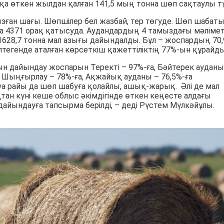
қа өткен жылдан қалған 141,5 мың тонна шөп сақтаулы тұ
зған шағы. Шөпшілер бел жазбай, тер төгуде. Шөп шабат
а 4371 орақ қатысуда. Аудандардың 4 тамыздағы мәлімет
628,7 тонна мал азығы дайындалды. Бұл – жоспардың 70,
птегенде аталған көрсеткіш қажеттіліктің 77%-ын құрайды
ғын дайындау жоспарын Теректі – 97%-ға, Бәйтерек ауданы
а, Шыңғырлау – 78%-ға, Ақжайық ауданы – 76,5%-ға
 Ауа райы да шөп шабуға қолайлы, ашық-жарық. Әлі де мал
тан күні кеше облыс әкімдігінде өткен кеңесте алдағы
ындауға тапсырма берілді, – деді Рүстем Мүлкәйұлы.