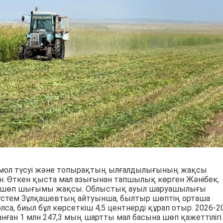
мол түсуі және топырақтың ылғалдылығының жақсы
н. Өткен қыста мал азығынан тапшылық көрген Жәнібек,
да шөп шығымы жақсы. Облыстық ауыл шаруашылығы
стем Зұлқашевтың айтуынша, былтыр шөптің орташа
олса, биыл бұл көрсеткіш 4,5 центнерді құрап отыр. 2026-2
нған 1 млн 247,3 мың шартты мал басына шөп қажеттілігі