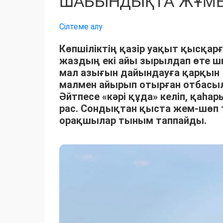
ШАБЫНДЫҚТА ЖҰМЫ
Сілтеме алу
Көпшіліктің қазір уақыт қысқарғ
жаздың екі айы зырылдап өте 
мал азығын дайындауға қарқын 
малмен айырып отырған отбасыла
Әйтпесе «кәрі құда» келіп, қаһ
рас. Сондықтан қыста жем-шөп 
орақшылар тыным таппайды.