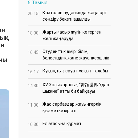
6 Тамыз
Қазталов ауданында жаңа өрт
20:15
сөндіру бекеті ашылды
ан
Жарты ғасыр жүгін көтерген
18:00
тық
желі жаңаруда
ын
Студенттік өмір: білім,
16:45
белсенділік және жауапкершілік
ыны
н
Құқықтық сауат-уақыт талабы
16:17
XV Халықаралық “舞蹈世界 Удао
14:30
шыжие” атты би байқауы
Жас сарбаздар жауынгерлік
11:30
қызметке кірісті
Ел ағасына құрмет
10:30