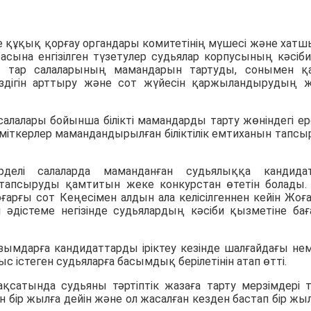
е құқық қорғау органдары комитетінің мүшесі және хат
сына енгізілген түзетулер судьялар корпусының кәсібил
 тар салаларының мамандарын тартуды, сонымен қ
сіздігін арттыру және сот жүйесін қаржыландырудың 
салалары бойынша білікті мамандарды тарту жөніндегі е
 үміткерлер мамандандырылған біліктілік емтиханын тапсы
делі салаларда маманданған судьялыққа кандида
 тапсыруды қамтитын жеке конкурстан өтетін болады.
оғарғы сот Кеңесімен алдын ала келісілгеннен кейін Жоғ
 әдістеме негізінде судьялардың кәсіби қызметіне бағ
зымдарға кандидаттарды іріктеу кезінде шалғайдағы не
 істеген судьяларға басымдық берілетінін атап өтті.
ақсатында судьяны тәртіптік жазаға тарту мерзімдері т
 бір жылға дейін және ол жасалған кезден бастап бір жы