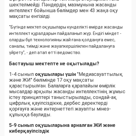
шектелмейді. Пәндердің мазмұнына жасанды
интеллект бойынша бөлімдер мен 43 жаңа оқу
мақсаты енгізілді.
"Бүгінде мектеп оқушылары күнделікті өмірде жасанды
интеллект құралдарын пайдаланып жүр. Ендігі міндет -
оларды бұл технологияны жай ғана қолдануға емес,
саналы, тиімді және жауапкершілікпен пайдалануға
үйрету", - деп атап өтті ведомство.
Бастауыш мектепте не оқытылады?
1-4 сынып
оқушылары үшін
"Медиасауаттылық
және ЖИ" бөлімінде 17 оқу мақсаты
қарастырылған. Балаларға қарапайым өмірлік
мысалдар арқылы жасанды интеллектінің жұмыс
істеу принциптері таныстырылады, сондай-ақ
цифрлық қауіпсіздікке, дербес деректерді
қорғауға және интернеттегі жауапты мінез-
құлыққа баулиды.
5-9 сынып оқушыларына арналған ЖИ және
киберқауіпсіздік