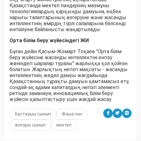
Қазақстанда мектеп пәндерінің мазмұны
технологиялардың қарқынды дамуына, еңбек
нарығы талаптарының өзгеруіне және жасанды
интеллектінің өмірдің түрлі салаларына белсенді
енгізілуіне байланысты жаңартылады.
Орта білім беру жүйесіндегі ЖИ
Бұған дейін Қасым-Жомарт Тоқаев "Орта білім
беру жүйесіне жасанды интеллектіні енгізу
жөніндегі шаралар туралы" жарлыққа қол қойған
болатын. Жарлықтың негізгі мақсаты - жасанды
интеллектінің жедел дамуы жағдайында
Қазақстанның тұрақты дамуын қамтамасыз ету,
сондай-ақ адами капиталдың негізгі элементі
ретінде заманауи, инновациялық білім беру
жүйесін қалыптастыру үшін жағдай жасау.
бастауыш сынып
Жаңа пән
жоғары сынып
мектеп