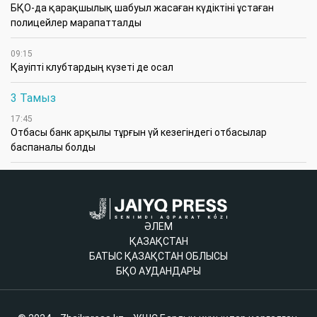
БҚО-да қарақшылық шабуыл жасаған күдіктіні ұстаған
полицейлер марапатталды
09:15
Қауіпті клубтардың күзеті де осал
3 Тамыз
17:45
Отбасы банк арқылы тұрғын үй кезегіндегі отбасылар
баспаналы болды
ӘЛЕМ
ҚАЗАҚСТАН
БАТЫС ҚАЗАҚСТАН ОБЛЫСЫ
БҚО АУДАНДАРЫ