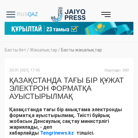
Басты бет
/
Жаңалықтар
/
Басты жаңалықтар
20.01.2025, 17:45
Оқылды: 360
ҚАЗАҚСТАНДА ТАҒЫ БІР ҚҰЖАТ
ЭЛЕКТРОН ФОРМАТҚА
АУЫСТЫРЫЛМАҚ
Қазақстанда тағы бір анықтама электронды
форматқа ауыстырылмақ. Тиісті бұйрық
жобасын Денсаулық сақтау министрлігі
жариялады, - деп
хабарлайды
Tengrinews.kz
тілшісі.