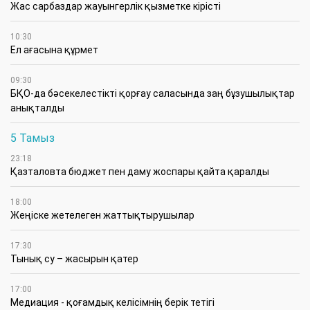
Жас сарбаздар жауынгерлік қызметке кірісті
10:30
Ел ағасына құрмет
09:30
БҚО-да бәсекелестікті қорғау саласында заң бұзушылықтар
анықталды
5 Тамыз
23:18
Қазталовта бюджет пен даму жоспары қайта қаралды
18:00
Жеңіске жетелеген жаттықтырушылар
17:30
Тынық су – жасырын қатер
17:00
Медиация - қоғамдық келісімнің берік тетігі