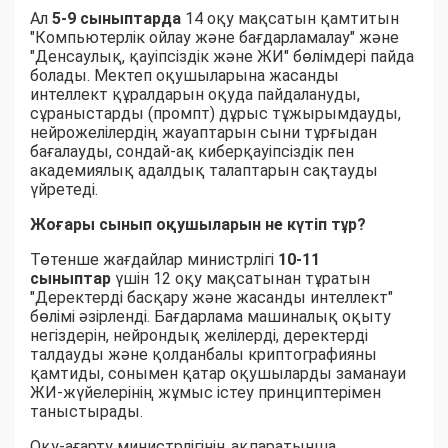
Ал
5-9 сыныптарда
14 оқу мақсатын қамтитын
"Компьютерлік ойлау және бағдарламалау" және
"Денсаулық, қауіпсіздік және ЖИ" бөлімдері пайда
болады. Мектеп оқушыларына жасанды
интеллект құралдарын оқуда пайдалануды,
сұраныстарды (промпт) дұрыс тұжырымдауды,
нейрожелілердің жауаптарын сыни тұрғыдан
бағалауды, сондай-ақ киберқауіпсіздік пен
академиялық адалдық талаптарын сақтауды
үйретеді.
Жоғары сынып оқушыларын не күтіп тұр?
Төтенше жағдайлар министрлігі
10-11
сыныптар
үшін 12 оқу мақсатынан тұратын
"Деректерді басқару және жасанды интеллект"
бөлімі әзірленді. Бағдарлама машиналық оқыту
негіздерін, нейрондық желілерді, деректерді
талдауды және қолданбалы криптографияны
қамтиды, сонымен қатар оқушыларды заманауи
ЖИ-жүйелерінің жұмыс істеу принциптерімен
таныстырады.
Оқу-ағарту министрлігінің ақпаратынша,