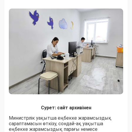
Сурет: сайт архивінен
Министрлік уақытша еңбекке жарамсыздық
сараптамасын өткізу, сондай-ақ уақытша
еңбекке жарамсыздық парағы немесе