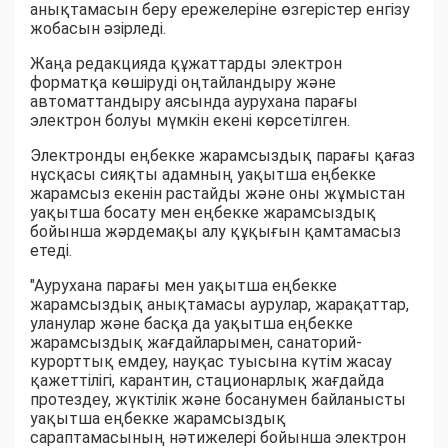
анықтамасын беру ережелеріне өзгерістер енгізу
жобасын әзірледі.
Жаңа редакцияда құжаттарды электрон
форматқа көшіруді оңтайландыру және
автоматтандыру аясында аурухана парағы
электрон болуы мүмкін екені көрсетілген.
Электронды еңбекке жарамсыздық парағы қағаз
нұсқасы сияқты адамның уақытша еңбекке
жарамсыз екенін растайды және оны жұмыстан
уақытша босату мен еңбекке жарамсыздық
бойынша жәрдемақы алу құқығын қамтамасыз
етеді.
"Аурухана парағы мен уақытша еңбекке
жарамсыздық анықтамасы аурулар, жарақаттар,
уланулар және басқа да уақытша еңбекке
жарамсыздық жағдайларымен, санаторий-
курорттық емдеу, науқас туысына күтім жасау
қажеттілігі, карантин, стационарлық жағдайда
протездеу, жүктілік және босанумен байланысты
уақытша еңбекке жарамсыздық
сараптамасының нәтижелері бойынша электрон