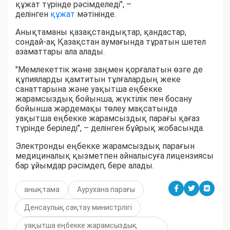
құжат түрінде рәсімделеді", –
делінген
құжат
мәтінінде.
Анықтаманы қазақстандықтар, қандастар,
сондай-ақ Қазақстан аумағында тұратын шетел
азаматтары ала алады.
"Мемлекеттік және заңмен қорғалатын өзге де
құпияларды қамтитын тұлғалардың жеке
санаттарына және уақытша еңбекке
жарамсыздық бойынша, жүктілік пен босану
бойынша жәрдемақы төлеу мақсатында
уақытша еңбекке жарамсыздық парағы қағаз
түрінде беріледі", – делінген бұйрық жобасында.
Электронды еңбекке жарамсыздық парағын
медициналық қызметпен айналысуға лицензиясы
бар ұйымдар рәсімдеп, бере алады.
анықтама
Аурухана парағы
Денсаулық сақтау министрлігі
уақытша еңбекке жарамсыздық