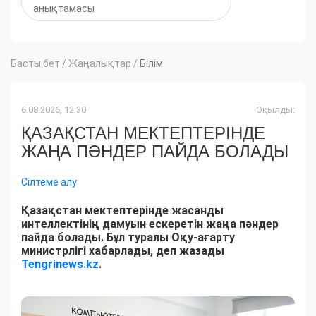
анықтамасы
Басты бет
/
Жаңалықтар
/
Білім
6.08.2026, 12:30
Оқылды:
ҚАЗАҚСТАН МЕКТЕПТЕРІНДЕ
ЖАҢА ПӘНДЕР ПАЙДА БОЛАДЫ
Сілтеме алу
Қазақстан мектептерінде жасанды
интеллектінің дамуын ескеретін жаңа пәндер
пайда болады. Бұл туралы Оқу-ағарту
министрлігі хабарлады, деп жазады
Tengrinews.kz
.