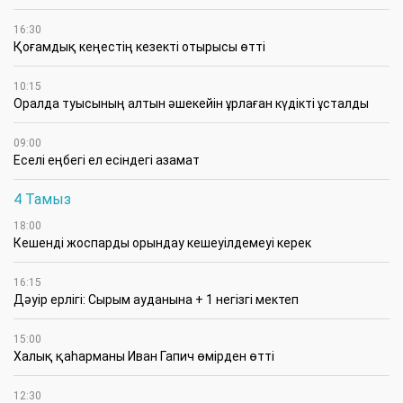
16:30
Қоғамдық кеңестің кезекті отырысы өтті
10:15
Оралда туысының алтын әшекейін ұрлаған күдікті ұсталды
09:00
Еселі еңбегі ел есіндегі азамат
4 Тамыз
18:00
Кешенді жоспарды орындау кешеуілдемеуі керек
16:15
Дәуір ерлігі: Сырым ауданына + 1 негізгі мектеп
15:00
Халық қаһарманы Иван Гапич өмірден өтті
12:30