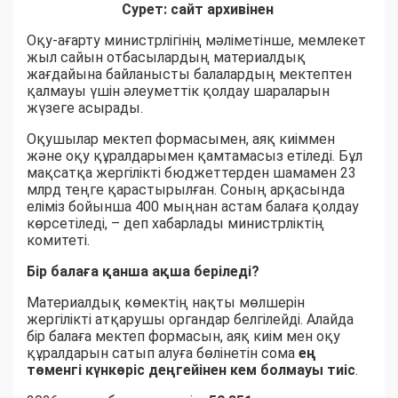
Сурет: сайт архивінен
Оқу-ағарту министрлігінің мәліметінше, мемлекет
жыл сайын отбасылардың материалдық
жағдайына байланысты балалардың мектептен
қалмауы үшін әлеуметтік қолдау шараларын
жүзеге асырады.
Оқушылар мектеп формасымен, аяқ киіммен
және оқу құралдарымен қамтамасыз етіледі. Бұл
мақсатқа жергілікті бюджеттерден шамамен 23
млрд теңге қарастырылған. Соның арқасында
еліміз бойынша 400 мыңнан астам балаға қолдау
көрсетіледі, – деп хабарлады министрліктің
комитеті.
Бір балаға қанша ақша беріледі?
Материалдық көмектің нақты мөлшерін
жергілікті атқарушы органдар белгілейді. Алайда
бір балаға мектеп формасын, аяқ киім мен оқу
құралдарын сатып алуға бөлінетін сома
ең
төменгі күнкөріс деңгейінен кем болмауы тиіс
.