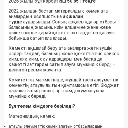
2026 жылы бұл көрсеткіш
50 851 теңге
.
2022 жылдан бастап материалдық көмек ата-
аналардың есепшотына
ақшалай
түрде
аударылады. Соның арқасында әр отбасы
баласының жасына, киім өлшеміне және жеке
қажеттілігіне қарай қажетті заттарды өз қалауы
бойынша сатып ала алады.
Көмекті ақшалай беру ата-аналарға жеткізушіні
өздері таңдап, баланың жеке қажеттілігіне сәйкес
киім, аяқ киім, оқу құралдары мен басқа да
қажетті заттарды сатып алуға мүмкіндік берді, –
делінген ресми жауапта.
Комитеттің мәліметінше, мұндай тәсіл әлеуметтік
көмектің атаулылығын қамтамасыз етіп, бюджет
қаражатының ашық әрі тиімді жұмсалуына
мүмкіндік береді.
Бұл төлем кімдерге беріледі?
Материалдық көмек:
атаулы әлеуметтік көмек алатын отбасылардың