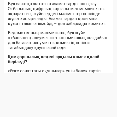
Бұл санатқа жататын азаматтарды анықтау
Отбасының цифрлық картасы мен мемлекеттік
ақпараттық жүйелердегі мәліметтер негізінде
жүзеге асырылады. Азаматтардан қосымша
құжат талап етілмейді, – деп хабарлады комитет.
Ведомствоның мәліметінше, бұл жүйе
отбасының әлеуметтік-экономикалық жағдайын
дәл бағалап, әлеуметтік көмектің негізсіз
тағайындалу қаупін азайтады.
Қамқоршылық кеңесі арқылы көмек қалай
беріледі?
«Өзге санаттағы оқушылар» үшін бөлек тәртіп
қарастырылған. Бұл жағдайда материалдық
көмек көрсету туралы шешімді білім беру
ұйымының Қамқоршылық кеңесі қабылдайды.
Ол үшін ата-анасы немесе заңды өкілі өтініш
береді. Кейін мамандар отбасының материалдық-
тұрмыстық жағдайын зерделеп, әлеуметтік және
қаржылық ахуалына бағалау жүргізеді.