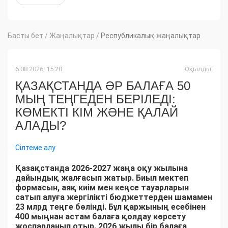
Басты бет
/
Жаңалықтар
/
Республикалық жаңалықтар
6.08.2026, 15:28
Оқылды:
ҚАЗАҚСТАНДА ӘР БАЛАҒА 50
МЫҢ ТЕҢГЕДЕН БЕРІЛЕДІ:
КӨМЕКТІ КІМ ЖӘНЕ ҚАЛАЙ
АЛАДЫ?
Сілтеме алу
Қазақстанда 2026-2027 жаңа оқу жылына
дайындық жалғасып жатыр. Биыл мектеп
формасын, аяқ киім мен кеңсе тауарларын
сатып алуға жергілікті бюджеттерден шамамен
23 млрд теңге бөлінді. Бұл қаржының есебінен
400 мыңнан астам балаға қолдау көрсету
жоспарланып отыр. 2026 жылы бір балаға