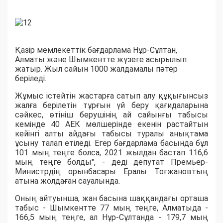
Қазір мемлекеттік бағдарлама Нұр-Сұлтан,
Алматы және Шымкентте жүзеге асырылып
жатыр. Жыл сайын 1000 жалдамалы пәтер
беріледі.
Жұмыс істейтін жастарға сатып алу құқығынсыз
жалға берілетін тұрғын үй беру қағидаларына
сәйкес, өтініш берушінің ай сайынғы табысы
кемінде 40 АЕК мөлшерінде екенін растайтын
кейінгі алты айдағы табысы туралы анықтама
ұсыну талап етіледі. Егер бағдарлама басында бұл
101 мың теңге болса, 2021 жылдан бастап 116,6
мың теңге болды", - деді депутат Премьер-
Министрдің орынбасары Ералы Тоғжановтың
атына жолдаған сауалында.
Оның айтуынша, жан басына шаққандағы орташа
табыс - Шымкентте 77 мың теңге, Алматыда -
166,5 мың теңге, ал Нұр-Сұлтанда - 179,7 мың