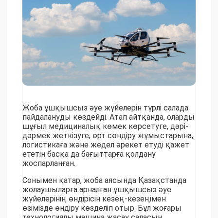
Жоба ұшқышсыз әуе жүйелерін түрлі салада
пайдалануды көздейді. Атап айтқанда, оларды
шұғыл медициналық көмек көрсетуге, дәрі-
дәрмек жеткізуге, өрт сөндіру жұмыстарына,
логистикаға және жедел әрекет етуді қажет
ететін басқа да бағыттарға қолдану
жоспарланған.
Сонымен қатар, жоба аясында Қазақстанда
жолаушыларға арналған ұшқышсыз әуе
жүйелерінің өндірісін кезең-кезеңімен
өзімізде өндіру көзделіп отыр. Бұл жоғары
технологиялы машина жасау саласын