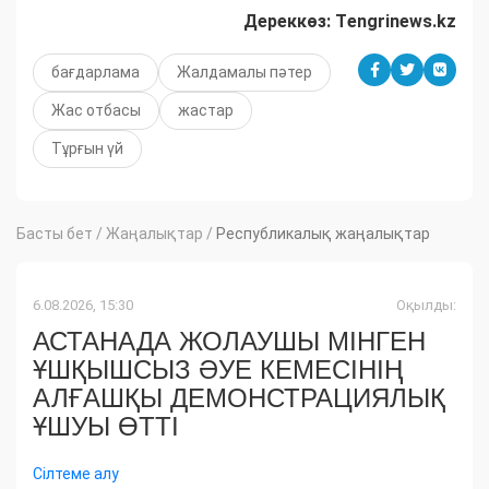
Дереккөз: Тengrinews.kz
бағдарлама
Жалдамалы пәтер
Жас отбасы
жастар
Тұрғын үй
Басты бет
/
Жаңалықтар
/
Республикалық жаңалықтар
6.08.2026, 15:30
Оқылды:
АСТАНАДА ЖОЛАУШЫ МІНГЕН
ҰШҚЫШСЫЗ ӘУЕ КЕМЕСІНІҢ
АЛҒАШҚЫ ДЕМОНСТРАЦИЯЛЫҚ
ҰШУЫ ӨТТІ
Сілтеме алу