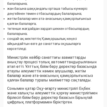
балаларына;
жан басына шаққандағы орташа табысы күнкөріс
деңгейінен төмен отбасылардың балаларына;
жетім балалар мен ата-анасының қамқорлығынсыз
қалған балаларға;
төтенше жағдайдан зардап шеккен отбасылардың
балаларына;
сондай-ақ мектептің Қамқоршылық кеңесі
айқындайтын өзге де санаттағы оқушыларға
көрсетіледі.
Министрлік кейбір санаттағы азаматтарды
анықтау процесі толық автоматтандырылғанын
атап өтті. Ұлттық білім беру деректер базасында
атаулы әлеуметтік көмек алушылар, жетім
балалар және ата-анасының қамқорлығынсыз
қалған балалар туралы мәліметтер сақталады.
Сонымен қатар Оқу-ағарту министрлігі Еңбек
және халықты әлеуметтік қорғау министрлігімен
бірлесіп білім беру деректер базасын Бірыңғай
цифрлық платформамен біріктірген.