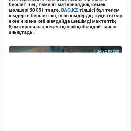
берілетін ең төменгі материалдық көмек
мөлшері 50 851 теңге.
BAQ.KZ
тілшісі бұл төлем
кімдерге берілетінін, оған кімдердің құқығы бар
екенін және кей жағдайда шешімді мектептің
Қамқоршылық кеңесі қалай қабылдайтынын
анықтады.