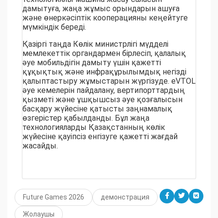
дамытуға, жаңа жұмыс орындарын ашуға
және өнеркәсіптік кооперацияны кеңейтуге
мүмкіндік береді.
Қазіргі таңда Көлік министрлігі мүдделі
мемлекеттік органдармен бірлесіп, қалалық
әуе мобильдігін дамыту үшін қажетті
құқықтық және инфрақұрылымдық негізді
қалыптастыру жұмыстарын жүргізуде. eVTOL
әуе кемелерін пайдалану, вертипорттардың
қызметі және ұшқышсыз әуе қозғалысын
басқару жүйесіне қатысты заңнамалық
өзгерістер қабылданды. Бұл жаңа
технологияларды Қазақстанның көлік
жүйесіне қауіпсіз енгізуге қажетті жағдай
жасайды.
Future Games 2026
демонстрация
Жолаушы