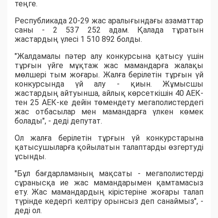
теңге.
Республикада 20-29 жас аралығындағы азаматтар
саны - 2 537 252 адам. Қалада тұратын
жастардың үлесі 1 510 892 болды.
"Жалдамалы пәтер алу конкурсына қатысу үшін
тұрғын үйге мұқтаж жас мамандарға жалақы
мөлшері тым жоғары. Жалға берілетін тұрғын үй
конкурсында үй алу - қиын. Жұмысшы
жастардың айтуынша, айлық көрсеткішін 40 АЕК-
тен 25 АЕК-ке дейін төмендету мегаполистердегі
жас отбасылар мен мамандарға үлкен көмек
болады", - деді депутат.
Ол жалға берілетін тұрғын үй конкурстарына
қатысушыларға қойылатын талаптарды өзгертуді
ұсынды.
"Бұл бағдарламаның мақсаты - мегаполистерді
сұранысқа ие жас мамандарымен қамтамасыз
ету. Жас мамандардың кірістеріне жоғары талап
түрінде кедергі келтіру орынсыз деп санаймыз", -
деді ол.