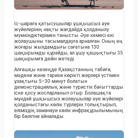
Іс-шараға қатысушылар ұшқышсыз әуе
жүйелерінің нақты жағдайда қолданылу
мүмкіндіктерімен танысты. Әуе кемесі екі
жолаушыны тасымалдауға арналған. Оның ең
жоғары жылдамдығы сағатына 130
шақырымды құрайды, ал ұшу қашықтығы 35
шақырымға дейін жетеді.
Алғашқы кезеңде Қазақстанның табиғи,
мәдени және тарихи көрікті жерлері үстімен
ұзақтығы 5–30 минут болатын
демонстрациялық және туристік бағыттарды
іске қосу жоспарланып отыр. Болашақта
мұндай ұшқышсыз жолаушылар әуе жүйелері
қолданыстағы көлік түрлерін толықтырып,
еліміздің заманауи көлік инфрақұрылымының
бір бөлігіне айналады.