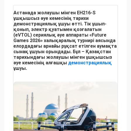
Астанада жолаушы мінген EH216-S
ұшқышсыз әуе кемесінің тарихи
демонстрациялық ұшуы өтті. Тік ұшып-
қонып, электр қуатымен қозғалатын
(eVTOL) сериялық әуе аппараты «Future
Games 2026» халықаралық турнирі аясында
елордадағы арнайы рұқсат етілген аумақта
сынақ ұшуын орындады. Бұл – Қазақстан
тарихындағы жолаушы мінген ұшқышсыз
әуе кемесінің алғашқы
демонстрациялық
ұшуы.