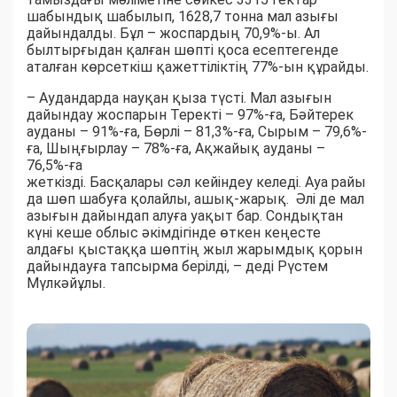
шабындық шабылып, 1628,7 тонна мал азығы
дайындалды. Бұл – жоспардың 70,9%-ы. Ал
былтырғыдан қалған шөпті қоса есептегенде
аталған көрсеткіш қажеттіліктің 77%-ын құрайды.
– Аудандарда науқан қыза түсті. Мал азығын
дайындау жоспарын Теректі – 97%-ға, Бәйтерек
ауданы – 91%-ға, Бөрлі – 81,3%-ға, Сырым – 79,6%-
ға, Шыңғырлау – 78%-ға, Ақжайық ауданы –
76,5%-ға
жеткізді. Басқалары сәл кейіндеу келеді. Ауа райы
да шөп шабуға қолайлы, ашық-жарық. Әлі де мал
азығын дайындап алуға уақыт бар. Сондықтан
күні кеше облыс әкімдігінде өткен кеңесте
алдағы қыстаққа шөптің жыл жарымдық қорын
дайындауға тапсырма берілді, – деді Рүстем
Мүлкәйұлы.