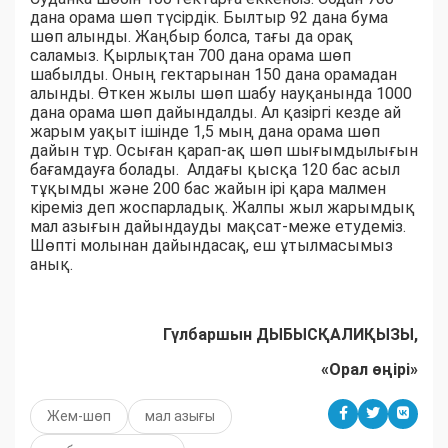
дана орама шөп түсірдік. Былтыр 92 дана бума
шөп алынды. Жаңбыр болса, тағы да орақ
саламыз. Қырлықтан 700 дана орама шөп
шабылды. Оның гектарынан 150 дана орамадан
алынды. Өткен жылы шөп шабу науқанында 1000
дана орама шөп дайындалды. Ал қазіргі кезде ай
жарым уақыт ішінде 1,5 мың дана орама шөп
дайын тұр. Осыған қарап-ақ шөп шығымдылығын
бағамдауға болады. Алдағы қысқа 120 бас асыл
тұқымды және 200 бас жайын ірі қара малмен
кіреміз деп жоспарладық. Жалпы жыл жарымдық
мал азығын дайындауды мақсат-меже етудеміз.
Шөпті молынан дайындасақ, еш ұтылмасымыз
анық.
Гүлбаршын ДЫБЫСҚАЛИҚЫЗЫ,
«Орал өңірі»
Жем-шөп
мал азығы