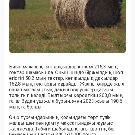
Биыл малазықтық дақылдар көлемі 215,3 мың
гектар шамасында. Оның ішінде біржылдық шөп
егістігі 50,2 мың гектар, көпжылдық дақылдар
162,8 мың гектарды құрайды. Жалпы өңірде жыл
санап малазықтық дақыл өсірушілер қатары
толығып келеді. Былтырғы көрсеткіш 203,8 мың
га, ал бұдан үш жыл бұрын, яғни 2023 жылы 190,6
мың га болды.
Өңір тұрғындарының қолындағы төрт түлік
малды шөппен қамту мақсатындағы жұмыс
жалғасуда. Табиғи шабындықтағы шөптің бір
бумасының бағасы 3400-10000 теңге