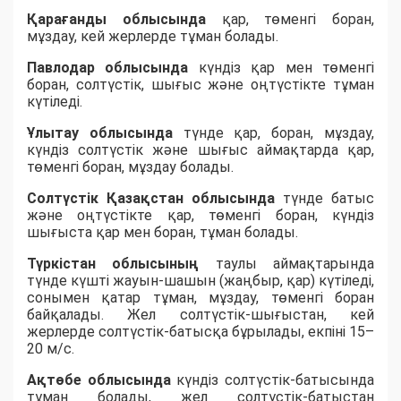
Қарағанды облысында
қар, төменгі боран,
мұздау, кей жерлерде тұман болады.
Павлодар облысында
күндіз қар мен төменгі
боран, солтүстік, шығыс және оңтүстікте тұман
күтіледі.
Ұлытау облысында
түнде қар, боран, мұздау,
күндіз солтүстік және шығыс аймақтарда қар,
төменгі боран, мұздау болады.
Солтүстік Қазақстан облысында
түнде батыс
және оңтүстікте қар, төменгі боран, күндіз
шығыста қар мен боран, тұман болады.
Түркістан облысының
таулы аймақтарында
түнде күшті жауын-шашын (жаңбыр, қар) күтіледі,
сонымен қатар тұман, мұздау, төменгі боран
байқалады. Жел солтүстік-шығыстан, кей
жерлерде солтүстік-батысқа бұрылады, екпіні 15–
20 м/с.
Ақтөбе облысында
күндіз солтүстік-батысында
тұман болады, жел солтүстік-батыстан