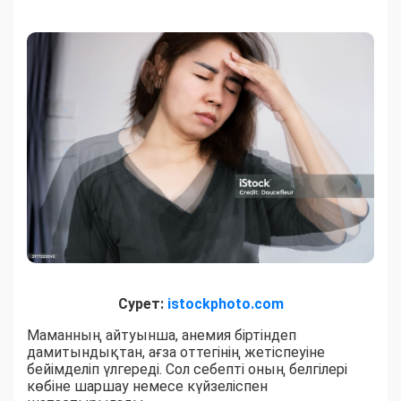
Сурет:
istockphoto.com
Маманның айтуынша, анемия біртіндеп
дамитындықтан, ағза оттегінің жетіспеуіне
бейімделіп үлгереді. Сол себепті оның белгілері
көбіне шаршау немесе күйзеліспен