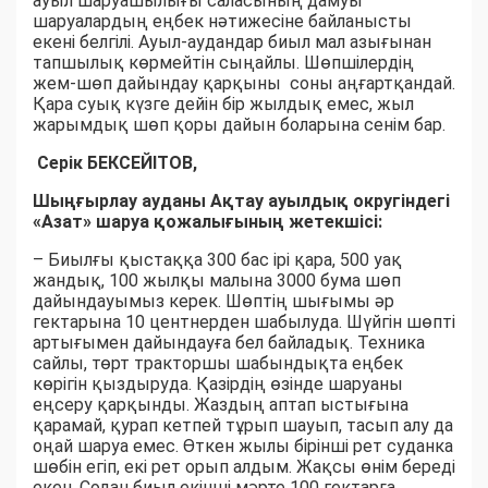
ауыл шаруашылығы саласының дамуы
шаруалардың еңбек нәтижесіне байланысты
екені белгілі. Ауыл-аудандар биыл мал азығынан
тапшылық көрмейтін сыңайлы. Шөпшілердің
жем-шөп дайындау қарқыны соны аңғартқандай.
Қара суық күзге дейін бір жылдық емес, жыл
жарымдық шөп қоры дайын боларына сенім бар.
Серік БЕКСЕЙІТОВ,
Шыңғырлау ауданы Ақтау ауылдық округіндегі
«Азат» шаруа қожалығының жетекшісі:
– Биылғы қыстаққа 300 бас ірі қара, 500 уақ
жандық, 100 жылқы малына 3000 бума шөп
дайындауымыз керек. Шөптің шығымы әр
гектарына 10 центнерден шабылуда. Шүйгін шөпті
артығымен дайындауға бел байладық. Техника
сайлы, төрт тракторшы шабындықта еңбек
көрігін қыздыруда. Қазірдің өзінде шаруаны
еңсеру қарқынды. Жаздың аптап ыстығына
қарамай, қурап кетпей тұрып шауып, тасып алу да
оңай шаруа емес. Өткен жылы бірінші рет суданка
шөбін егіп, екі рет орып алдым. Жақсы өнім береді
екен. Содан биыл екінші мәрте 100 гектарға