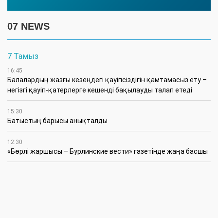
07 NEWS
7 Тамыз
16:45
Балалардың жазғы кезеңдегі қауіпсіздігін қамтамасыз ету –
негізгі қауіп-қатерлерге кешенді бақылауды талап етеді
15:30
Батыстың барысы анықталды
12:30
«Бөрлі жаршысы – Бурлинские вести» газетінде жаңа басшы
11:00
Аудандық мәслихаттың кезектен тыс 42-сессиясында
маңызды мәселелер қаралды
10:30