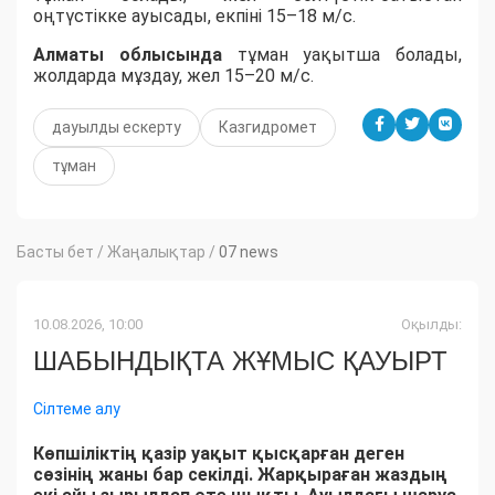
оңтүстікке ауысады, екпіні 15–18 м/с.
Алматы облысында
тұман уақытша болады,
жолдарда мұздау, жел 15–20 м/с.
дауылды ескерту
Казгидромет
тұман
Басты бет
/
Жаңалықтар
/
07 news
10.08.2026, 10:00
Оқылды:
ШАБЫНДЫҚТА ЖҰМЫС ҚАУЫРТ
Сілтеме алу
Көпшіліктің қазір уақыт қысқарған деген
сөзінің жаны бар секілді. Жарқыраған жаздың