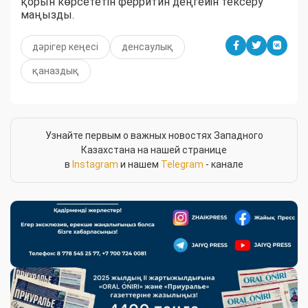
қорын көрсететін ферритин деңгейін тексеру
маңызды.
дәрігер кеңесі
денсаулық
қаназдық
Узнайте первым о важных новостях Западного
Казахстана на нашей странице
в
Instagram
и нашем
Telegram
- канале