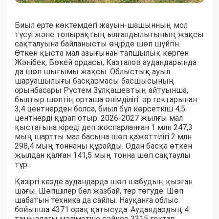
Биыл ерте көктемдегі жауын-шашынның мол
түсуі және топырақтың ылғалдылығының жақсы
сақталуына байланысты өңірде шөп шүйгін.
Өткен қыста мал азығынан тапшылық көрген
Жәнібек, Бөкей ордасы, Казталов аудандарында
да шөп шығымы жақсы. Облыстық ауыл
шаруашылығы басқармасы басшысының
орынбасары Рүстем Зұлқашевтың айтуынша,
былтыр шөптің орташа өнімділігі әр гектарынан
3,4 центнерден болса, биыл бұл көрсеткіш 4,5
центнерді құрап отыр. 2026-2027 жылғы мал
қыстағына кіреді деп жоспарланған 1 млн 247,3
мың шартты мал басына шөп қажеттілігі 2 млн
298,4 мың тоннаны құрайды. Одан басқа өткен
жылдан қалған 141,5 мың тонна шөп сақтаулы
тұр.
Қазіргі кезде аудандарда шөп шабудың қызған
шағы. Шөпшілер бел жазбай, тер төгуде. Шөп
шабатын техника да сайлы. Науқанға облыс
бойынша 4371 орақ қатысуда. Аудандардың 4
тамыздағы мәліметіне сәйкес 3315 гектар