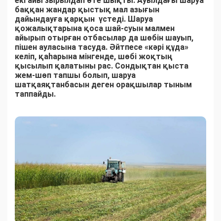
екі айы зырылдап өте шықты. Ауылдағы шаруа
баққан жандар қыстық мал азығын
дайындауға қарқын үстеді. Шаруа
қожалықтарына қоса шай-суын малмен
айырып отырған отбасылар да шөбін шауып,
пішен ауласына тасуда. Әйтпесе «кәрі құда»
келіп, қаһарына мінгенде, шөбі жоқтың
қысылып қалатыны рас. Сондықтан қыста
жем-шөп тапшы болып, шаруа
шатқаяқтанбасын деген орақшылар тыным
таппайды.