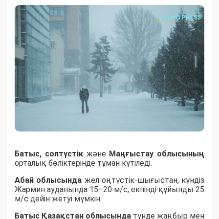
Батыс, солтүстік
және
Маңғыстау облысының
орталық бөліктерінде тұман күтіледі.
Абай облысында
жел оңтүстік-шығыстан, күндіз
Жармин ауданында 15–20 м/с, екпінді құйынды 25
м/с дейін жетуі мүмкін.
Батыс Қазақстан облысында
түнде жаңбыр мен