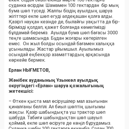
суданка өсірдім. Шамамен 100 гектардан бір мың
бума шөп түседі. Жалпы біздің ауылдың шаруа
жігіттері екпе шөп егуді әлдеқашан қолға алды.
Қазіргі науқан кезінде де, былайғы уақытта да бір-
бірімізді қолдап, қажет болғанда көмегімізді
бұлдамай береміз. Ауылда бума шөп бағасы 3000
теңге шамасында. Бұдан жоғары көтерілген
емес. Он жыл болды осындай бағамен халыққа
ұсынылады. Жастар ұйымшыл. Ауылымыз
осындай еңбекқор азаматтардың арқасында
көркейе бермек.
Ерлан НЫҒМЕТОВ,
Жәнібек ауданының Ұзынкөл ауылдық
округіндегі «Ерлан» шаруа қожалығының
жетекшісі:
– Өткен қыста мал өсірушілер мал азығынан
қиналғаны белгілі. Ал биыл шөптің шығымы
жақсы. Қазір шабындықта үш трактор шөп
шабуда. Табиғи шабындықтан шөп шауып
қоймай, екпе шөп өсіруге де көңіл бұрудамыз.
Суданка шөбін 100 гектарға еккенбіз. Содан 700