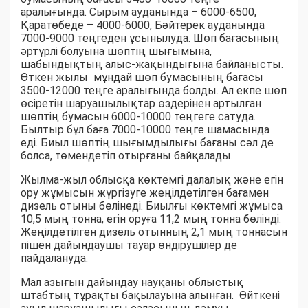
аралығында. Сырым ауданында – 6000-6500,
Қаратөбеде – 4000-6000, Бәйтерек ауданында
7000-9000 теңгеден ұсынылуда. Шөп бағасының
әртүрлі болуына шөптің шығымына,
шабындықтың алыс-жақындығына байланысты.
Өткен жылы мұндай шөп бумасының бағасы
3500-12000 теңге аралығында болды. Ал екпе шөп
өсіретін шаруашылықтар өздерінен артылған
шөптің бумасын 6000-10000 теңгеге сатуда.
Былтыр бұл баға 7000-10000 теңге шамасында
еді. Биыл шөптің шығымдылығы бағаны сәл де
болса, төмендетіп отырғаны байқалады.
Жылма-жыл облысқа көктемгі далалық және егін
ору жұмысын жүргізуге жеңілдетілген бағамен
дизель отыны бөлінеді. Биылғы көктемгі жұмыса
10,5 мың тонна, егін оруға 11,2 мың тонна бөлінді.
Жеңілдетілген дизель отынның 2,1 мың тоннасын
пішен дайындаушы тауар өндірушілер де
пайдалануда.
Мал азығын дайындау науқаны облыстық
штабтың тұрақты бақылауына алынған. Өйткені