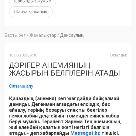
шабындық жұмыс
Шаруа қожалық
Басты бет
/
Жаңалықтар
/
Денсаулық
10.08.2026, 9:30
Оқылды:
ДӘРІГЕР АНЕМИЯНЫҢ
ЖАСЫРЫН БЕЛГІЛЕРІН АТАДЫ
Сілтеме алу
Қаназдық (анемия) көп жағдайда байқалмай
дамиды. Дегенмен ағзадағы әлсіздік, бас
айналу, терінің бозаруы сияқты белгілер
гемоглобин деңгейінің төмендегенінен хабар
беруі мүмкін. Терапевт Зарема Тен анемияның
жиі еленбей қалатын жеті негізгі белгісін
атады
,
- деп хабарлайды
Massaget.kz
тілшісі.