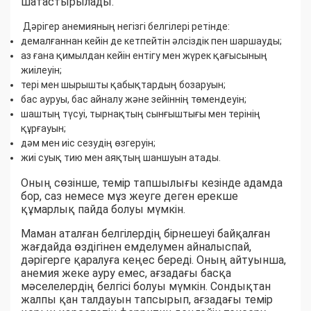
шатастырылады.
Дәрігер анемияның негізгі белгілері ретінде:
демалғаннан кейін де кетпейтін әлсіздік пен шаршауды;
аз ғана қимылдан кейін ентігу мен жүрек қағысының
жиілеуін;
тері мен шырышты қабықтардың бозаруын;
бас ауруы, бас айналу және зейіннің төмендеуін;
шаштың түсуі, тырнақтың сынғыштығы мен терінің
құрғауын;
дәм мен иіс сезудің өзгеруін;
жиі суық тию мен аяқтың шаншуын атады.
Оның сөзінше, темір тапшылығы кезінде адамда
бор, саз немесе мұз жеуге деген ерекше
құмарлық пайда болуы мүмкін.
Маман аталған белгілердің бірнешеуі байқалған
жағдайда өздігінен емделумен айналыспай,
дәрігерге қаралуға кеңес береді. Оның айтуынша,
анемия жеке ауру емес, ағзадағы басқа
мәселелердің белгісі болуы мүмкін. Сондықтан
жалпы қан талдауын тапсырып, ағзадағы темір