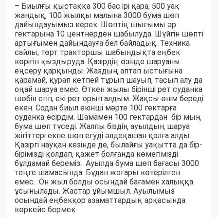
– Биылғы қыстаққа 300 бас ірі қара, 500 уақ
жандық, 100 жылқы малына 3000 бума шөп
дайындауымыз керек. Шөптің шығымы әр
гектарына 10 центнерден шабылуда. Шүйгін шөпті
артығымен дайындауға бел байладық. Техника
сайлы, төрт тракторшы шабындықта еңбек
көрігін қыздыруда. Қазірдің өзінде шаруаны
еңсеру қарқынды. Жаздың аптап ыстығына
қарамай, қурап кетпей тұрып шауып, тасып алу да
оңай шаруа емес. Өткен жылы бірінші рет суданка
шөбін егіп, екі рет орып алдым. Жақсы өнім береді
екен. Содан биыл екінші мәрте 100 гектарға
суданка өсірдім. Шамамен 100 гектардан бір мың
бума шөп түседі. Жалпы біздің ауылдың шаруа
жігіттері екпе шөп егуді әлдеқашан қолға алды.
Қазіргі науқан кезінде де, былайғы уақытта да бір-
бірімізді қолдап, қажет болғанда көмегімізді
бұлдамай береміз. Ауылда бума шөп бағасы 3000
теңге шамасында. Бұдан жоғары көтерілген
емес. Он жыл болды осындай бағамен халыққа
ұсынылады. Жастар ұйымшыл. Ауылымыз
осындай еңбекқор азаматтардың арқасында
көркейе бермек.