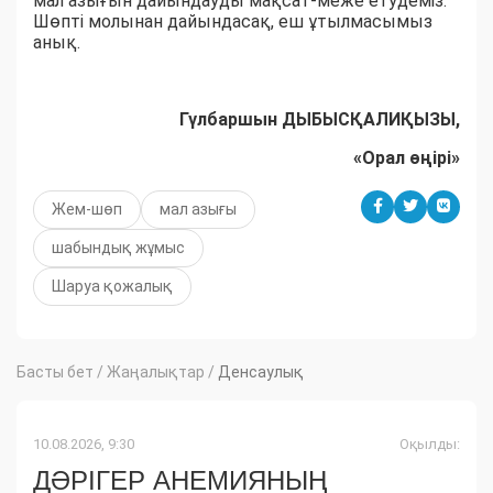
мал азығын дайындауды мақсат-меже етудеміз.
Шөпті молынан дайындасақ, еш ұтылмасымыз
анық.
Гүлбаршын ДЫБЫСҚАЛИҚЫЗЫ,
«Орал өңірі»
Жем-шөп
мал азығы
шабындық жұмыс
Шаруа қожалық
Басты бет
/
Жаңалықтар
/
Денсаулық
10.08.2026, 9:30
Оқылды:
ДӘРІГЕР АНЕМИЯНЫҢ