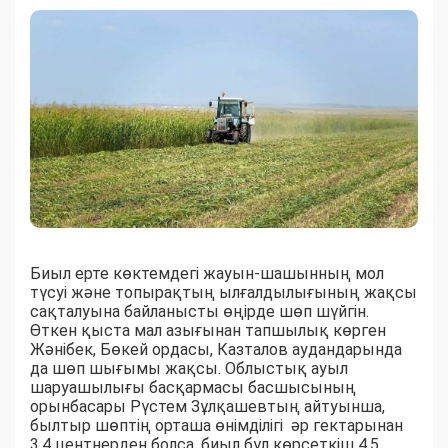
Биыл ерте көктемдегі жауын-шашынның мол
түсуі және топырақтың ылғалдылығының жақсы
сақталуына байланысты өңірде шөп шүйгін.
Өткен қыста мал азығынан тапшылық көрген
Жәнібек, Бөкей ордасы, Казталов аудандарында
да шөп шығымы жақсы. Облыстық ауыл
шаруашылығы басқармасы басшысының
орынбасары Рүстем Зұлқашевтың айтуынша,
былтыр шөптің орташа өнімділігі әр гектарынан
3,4 центнерден болса, биыл бұл көрсеткіш 4,5