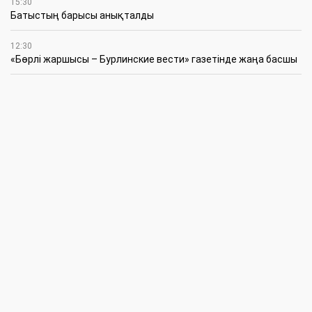
15:30
Батыстың барысы анықталды
12:30
«Бөрлі жаршысы – Бурлинские вести» газетінде жаңа басшы
11:00
Аудандық мәслихаттың кезектен тыс 42-сессиясында
маңызды мәселелер қаралды
10:30
Жүйелі жұмыс пен нақты нәтиже керек
6 Тамыз
20:15
Қазталов ауданында жаңа өрт сөндіру бекеті ашылды
18:00
Жарты ғасыр жүгін көтерген желі жаңаруда
16:45