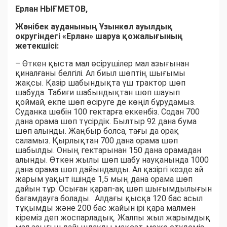
Ерлан НЫҒМЕТОВ,
Жәнібек ауданының Ұзынкөл ауылдық
округіндегі «Ерлан» шаруа қожалығының
жетекшісі:
– Өткен қыста мал өсірушілер мал азығынан
қиналғаны белгілі. Ал биыл шөптің шығымы
жақсы. Қазір шабындықта үш трактор шөп
шабуда. Табиғи шабындықтан шөп шауып
қоймай, екпе шөп өсіруге де көңіл бұрудамыз.
Суданка шөбін 100 гектарға еккенбіз. Содан 700
дана орама шөп түсірдік. Былтыр 92 дана бума
шөп алынды. Жаңбыр болса, тағы да орақ
саламыз. Қырлықтан 700 дана орама шөп
шабылды. Оның гектарынан 150 дана орамадан
алынды. Өткен жылы шөп шабу науқанында 1000
дана орама шөп дайындалды. Ал қазіргі кезде ай
жарым уақыт ішінде 1,5 мың дана орама шөп
дайын тұр. Осыған қарап-ақ шөп шығымдылығын
бағамдауға болады. Алдағы қысқа 120 бас асыл
тұқымды және 200 бас жайын ірі қара малмен
кіреміз деп жоспарладық. Жалпы жыл жарымдық