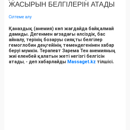
ЖАСЫРЫН БЕЛГІЛЕРІН АТАДЫ
Сілтеме алу
Қаназдық (анемия) көп жағдайда байқалмай
дамиды. Дегенмен ағзадағы әлсіздік, бас
айналу, терінің бозаруы сияқты белгілер
гемоглобин деңгейінің төмендегенінен хабар
беруі мүмкін. Терапевт Зарема Тен анемияның
жиі еленбей қалатын жеті негізгі белгісін
атады
,
- деп хабарлайды
Massaget.kz
тілшісі.