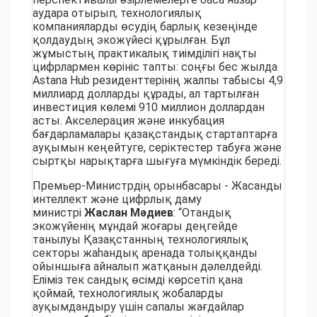
аудара отырып, технологиялық
компанияларды өсудің барлық кезеңінде
қолдаудың экожүйесі құрылған. Бұл
жұмыстың практикалық тиімділігі нақты
цифрлармен көрініс тапты: соңғы бес жылда
Astana Hub резиденттерінің жалпы табысы 4,9
миллиард долларды құрады, ал тартылған
инвестиция көлемі 910 миллион доллардан
асты. Акселерация және инкубация
бағдарламалары қазақстандық стартаптарға
ауқымын кеңейтуге, серіктестер табуға және
сыртқы нарықтарға шығуға мүмкіндік береді.
Премьер-Министрдің орынбасары - Жасанды
интеллект және цифрлық даму
министрі
Жаслан Мәдиев
: “Отандық
экожүйенің мұндай жоғары деңгейде
танылуы Қазақстанның технологиялық
секторы жаһандық аренада толыққанды
ойыншыға айналып жатқанын дәлелдейді.
Еліміз тек сандық өсімді көрсетіп қана
қоймай, технологиялық жобаларды
ауқымдандыру үшін сапалы жағдайлар