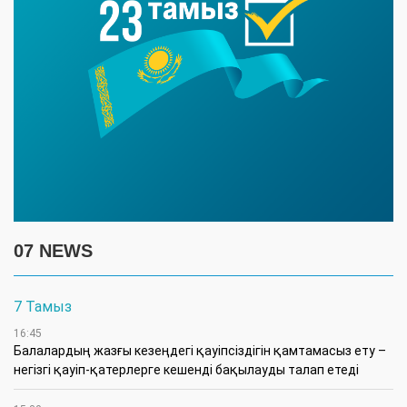
07 NEWS
7 Тамыз
16:45
Балалардың жазғы кезеңдегі қауіпсіздігін қамтамасыз ету –
негізгі қауіп-қатерлерге кешенді бақылауды талап етеді