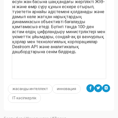
өсуін жан басына шаққандағы жергілікті ЖІӨ-
ні және өмір сүру құнын ескере отырып,
түзететін арнайы әдістемені қолданады және
дамып келе жатқан нарықтардың
динамикасын объективті бағалауды
қамтамасыз етеді. Бүгінгі таңда 100-ден
астам елдің цифрландыру министрліктері мен
үкіметтік ұйымдары, сондай-ақ ірі венчурлық
қорлар мен технологиялық корпорациялар
Dealroom API және аналитикалық
дашбордтарына сенім білдіреді
.
жасанды интеллект
инновация
ІТ-кәсіпкерлік