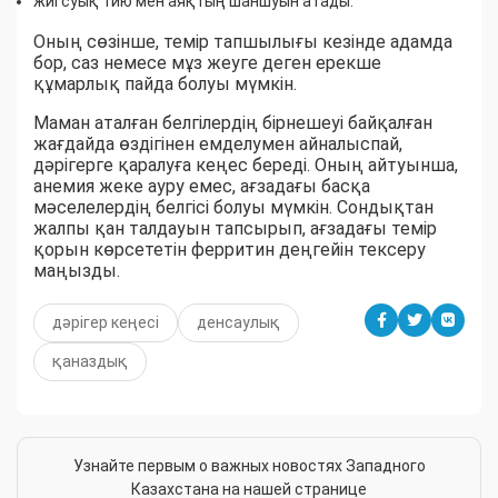
жиі суық тию мен аяқтың шаншуын атады.
Оның сөзінше, темір тапшылығы кезінде адамда
бор, саз немесе мұз жеуге деген ерекше
құмарлық пайда болуы мүмкін.
Маман аталған белгілердің бірнешеуі байқалған
жағдайда өздігінен емделумен айналыспай,
дәрігерге қаралуға кеңес береді. Оның айтуынша,
анемия жеке ауру емес, ағзадағы басқа
мәселелердің белгісі болуы мүмкін. Сондықтан
жалпы қан талдауын тапсырып, ағзадағы темір
қорын көрсететін ферритин деңгейін тексеру
маңызды.
дәрігер кеңесі
денсаулық
қаназдық
Узнайте первым о важных новостях Западного
Казахстана на нашей странице