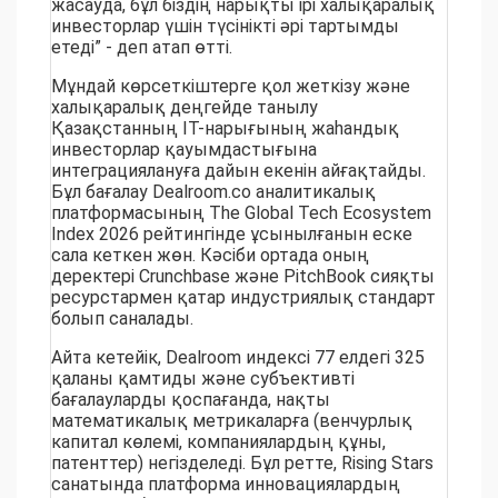
жасауда, бұл біздің нарықты ірі халықаралық
инвесторлар үшін түсінікті әрі тартымды
етеді” - деп атап өтті.
Мұндай көрсеткіштерге қол жеткізу және
халықаралық деңгейде танылу
Қазақстанның ІТ-нарығының жаһандық
инвесторлар қауымдастығына
интеграциялануға дайын екенін айғақтайды.
Бұл бағалау Dealroom.co аналитикалық
платформасының The Global Tech Ecosystem
Index 2026 рейтингінде ұсынылғанын еске
сала кеткен жөн. Кәсіби ортада оның
деректері Crunchbase және PitchBook сияқты
ресурстармен қатар индустриялық стандарт
болып саналады.
Айта кетейік, Dealroom индексі 77 елдегі 325
қаланы қамтиды және субъективті
бағалауларды қоспағанда, нақты
математикалық метрикаларға (венчурлық
капитал көлемі, компаниялардың құны,
патенттер) негізделеді. Бұл ретте, Rising Stars
санатында платформа инновациялардың