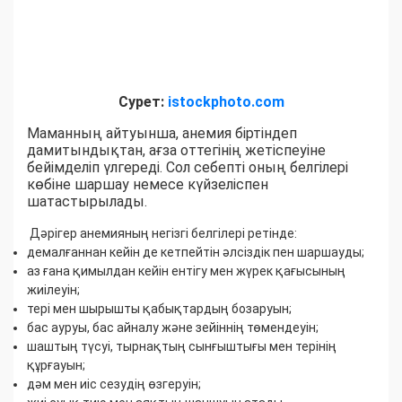
Сурет:
istockphoto.com
Маманның айтуынша, анемия біртіндеп
дамитындықтан, ағза оттегінің жетіспеуіне
бейімделіп үлгереді. Сол себепті оның белгілері
көбіне шаршау немесе күйзеліспен
шатастырылады.
Дәрігер анемияның негізгі белгілері ретінде:
демалғаннан кейін де кетпейтін әлсіздік пен шаршауды;
аз ғана қимылдан кейін ентігу мен жүрек қағысының
жиілеуін;
тері мен шырышты қабықтардың бозаруын;
бас ауруы, бас айналу және зейіннің төмендеуін;
шаштың түсуі, тырнақтың сынғыштығы мен терінің
құрғауын;
дәм мен иіс сезудің өзгеруін;