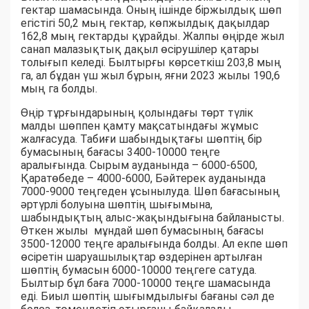
гектар шамасында. Оның ішінде біржылдық шөп
егістігі 50,2 мың гектар, көпжылдық дақылдар
162,8 мың гектарды құрайды. Жалпы өңірде жыл
санап малазықтық дақыл өсірушілер қатары
толығып келеді. Былтырғы көрсеткіш 203,8 мың
га, ал бұдан үш жыл бұрын, яғни 2023 жылы 190,6
мың га болды.
Өңір тұрғындарының қолындағы төрт түлік
малды шөппен қамту мақсатындағы жұмыс
жалғасуда. Табиғи шабындықтағы шөптің бір
бумасының бағасы 3400-10000 теңге
аралығында. Сырым ауданында – 6000-6500,
Қаратөбеде – 4000-6000, Бәйтерек ауданында
7000-9000 теңгеден ұсынылуда. Шөп бағасының
әртүрлі болуына шөптің шығымына,
шабындықтың алыс-жақындығына байланысты.
Өткен жылы мұндай шөп бумасының бағасы
3500-12000 теңге аралығында болды. Ал екпе шөп
өсіретін шаруашылықтар өздерінен артылған
шөптің бумасын 6000-10000 теңгеге сатуда.
Былтыр бұл баға 7000-10000 теңге шамасында
еді. Биыл шөптің шығымдылығы бағаны сәл де