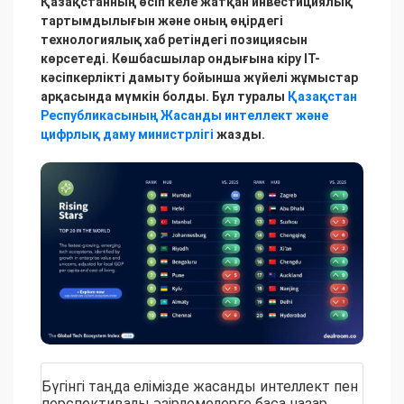
Қазақстанның өсіп келе жатқан инвестициялық
тартымдылығын және оның өңірдегі
технологиялық хаб ретіндегі позициясын
көрсетеді. Көшбасшылар ондығына кіру ІТ-
кәсіпкерлікті дамыту бойынша жүйелі жұмыстар
арқасында мүмкін болды. Бұл туралы
Қазақстан
Республикасының Жасанды интеллект және
цифрлық даму министрлігі
жазды.
Бүгінгі таңда елімізде жасанды интеллект пен
перспективалы әзірлемелерге баса назар