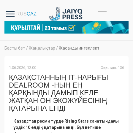
Басты бет
/
Жаңалықтар
/
Жасанды интеллект
1.06.2026, 12:00
Оқылды: 136
ҚАЗАҚСТАННЫҢ ІТ-НАРЫҒЫ
DEALROOM -НЫҢ ЕҢ
ҚАРҚЫНДЫ ДАМЫП КЕЛЕ
ЖАТҚАН ОН ЭКОЖҮЙЕСІНІҢ
ҚАТАРЫНА ЕНДІ
Қазақстан ресми түрде Rising Stars санатындағы
үздік 10 елдің қатарына енді. Бұл нәтиже