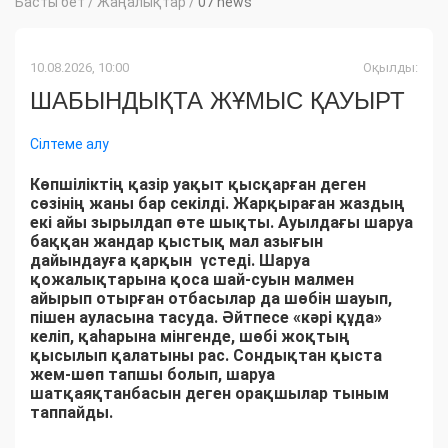
Басты бет
/
Жаңалықтар
/
07 news
10.08.2026, 10:00
Оқылды:
ШАБЫНДЫҚТА ЖҰМЫС ҚАУЫРТ
Сілтеме алу
Көпшіліктің қазір уақыт қысқарған деген
сөзінің жаны бар секілді. Жарқыраған жаздың
екі айы зырылдап өте шықты. Ауылдағы шаруа
баққан жандар қыстық мал азығын
дайындауға қарқын үстеді. Шаруа
қожалықтарына қоса шай-суын малмен
айырып отырған отбасылар да шөбін шауып,
пішен ауласына тасуда. Әйтпесе «кәрі құда»
келіп, қаһарына мінгенде, шөбі жоқтың
қысылып қалатыны рас. Сондықтан қыста
жем-шөп тапшы болып, шаруа
шатқаяқтанбасын деген орақшылар тыным
таппайды.