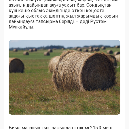
азығын дайындап алуға уақыт бар. Сондықтан
күні кеше облыс әкімдігінде өткен кеңесте
алдағы қыстаққа шөптің жыл жарымдық қорын
дайындауға тапсырма берілді, – деді Рүстем
Мүлкәйұлы.
Биыл малазықтық дақылдар көлемі 215,3 мың