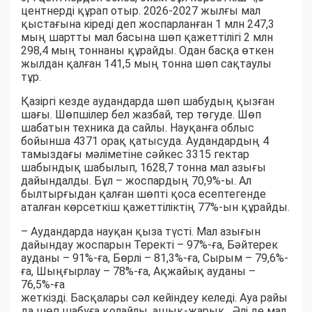
центнерді құрап отыр. 2026-2027 жылғы мал
қыстағына кіреді деп жоспарланған 1 млн 247,3
мың шартты мал басына шөп қажеттілігі 2 млн
298,4 мың тоннаны құрайды. Одан басқа өткен
жылдан қалған 141,5 мың тонна шөп сақтаулы
тұр.
Қазіргі кезде аудандарда шөп шабудың қызған
шағы. Шөпшілер бел жазбай, тер төгуде. Шөп
шабатын техника да сайлы. Науқанға облыс
бойынша 4371 орақ қатысуда. Аудандардың 4
тамыздағы мәліметіне сәйкес 3315 гектар
шабындық шабылып, 1628,7 тонна мал азығы
дайындалды. Бұл – жоспардың 70,9%-ы. Ал
былтырғыдан қалған шөпті қоса есептегенде
аталған көрсеткіш қажеттіліктің 77%-ын құрайды.
– Аудандарда науқан қыза түсті. Мал азығын
дайындау жоспарын Теректі – 97%-ға, Бәйтерек
ауданы – 91%-ға, Бөрлі – 81,3%-ға, Сырым – 79,6%-
ға, Шыңғырлау – 78%-ға, Ақжайық ауданы –
76,5%-ға
жеткізді. Басқалары сәл кейіндеу келеді. Ауа райы
да шөп шабуға қолайлы, ашық-жарық. Әлі де мал