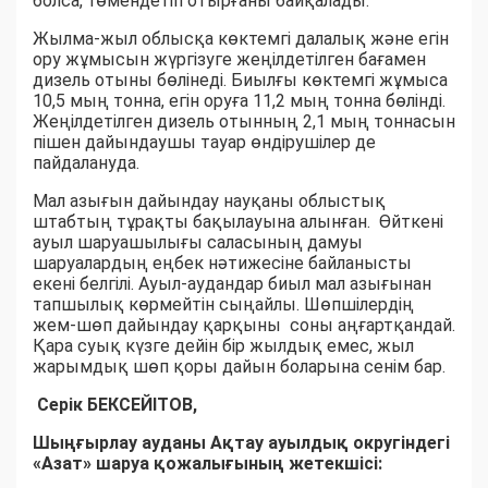
болса, төмендетіп отырғаны байқалады.
Жылма-жыл облысқа көктемгі далалық және егін
ору жұмысын жүргізуге жеңілдетілген бағамен
дизель отыны бөлінеді. Биылғы көктемгі жұмыса
10,5 мың тонна, егін оруға 11,2 мың тонна бөлінді.
Жеңілдетілген дизель отынның 2,1 мың тоннасын
пішен дайындаушы тауар өндірушілер де
пайдалануда.
Мал азығын дайындау науқаны облыстық
штабтың тұрақты бақылауына алынған. Өйткені
ауыл шаруашылығы саласының дамуы
шаруалардың еңбек нәтижесіне байланысты
екені белгілі. Ауыл-аудандар биыл мал азығынан
тапшылық көрмейтін сыңайлы. Шөпшілердің
жем-шөп дайындау қарқыны соны аңғартқандай.
Қара суық күзге дейін бір жылдық емес, жыл
жарымдық шөп қоры дайын боларына сенім бар.
Серік БЕКСЕЙІТОВ,
Шыңғырлау ауданы Ақтау ауылдық округіндегі
«Азат» шаруа қожалығының жетекшісі: