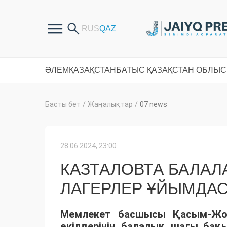
ӘЛЕМ
ҚАЗАҚСТАН
БАТЫС ҚАЗАҚСТАН ОБЛЫ
Басты бет
/
Жаңалықтар
/
07 news
28.06.2024, 23:00
КАЗТАЛОВТА БАЛА
ЛАГЕРЛЕР ҰЙЫМДА
Мемлекет басшысы Қасым-Жом
өкілдерінің балалық шағы бақ