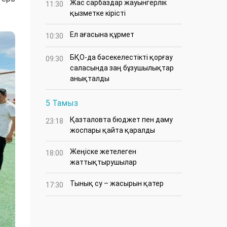
Жас сарбаздар жауынгерлік
11:30
қызметке кірісті
Ел ағасына құрмет
10:30
БҚО-да бәсекелестікті қорғау
09:30
саласында заң бұзушылықтар
анықталды
5 Тамыз
Қазталовта бюджет пен даму
23:18
жоспары қайта қаралды
Жеңіске жетелеген
18:00
жаттықтырушылар
Тынық су – жасырын қатер
17:30