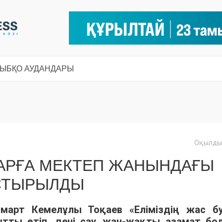
СЫ
БҚО АУДАНДАРЫ
Оқылды:
ЛАРҒА МЕКТЕП ЖАНЫНДАҒЫ
СТЫРЫЛДЫ
арт Кемелұлы Тоқаев «Еліміздің жас б
ытты өтіп, дені сау, жан-жақты азамат бо