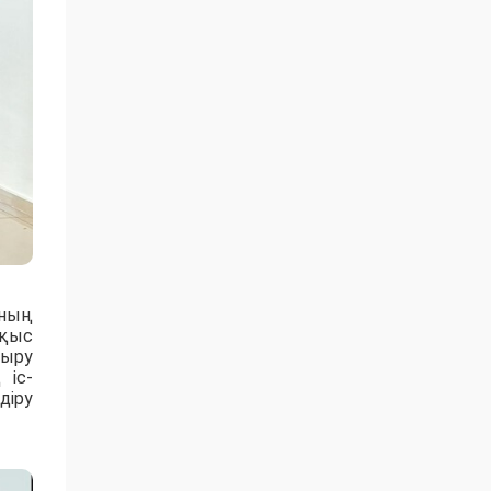
ының
оқыс
тыру
 іс-
діру