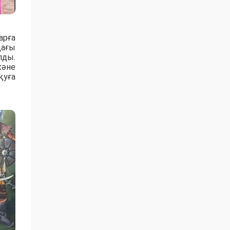
арға
дағы
лды.
әне
қуға