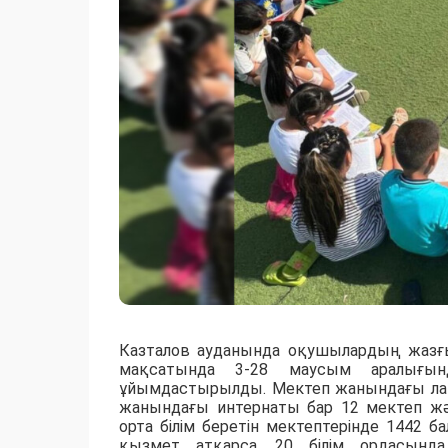
Казталов ауданында оқушылардың жазғ
мақсатында 3-28 маусым аралығы
ұйымдастырылды. Мектеп жанындағы лаг
жанындағы интернаты бар 12 мектеп жә
орта білім беретін мектептерінде 1442
қызмет атқарса, 20 білім ордасынд