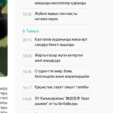
маңызды мәселелер қаралды
Жүйелі жұмыс пен нақты
10:30
нәтиже керек
6 Тамыз
Қазталов ауданында жаңа өрт
20:15
сөндіру бекеті ашылды
Жарты ғасыр жүгін көтерген
18:00
желі жаңаруда
Студенттік өмір: білім,
16:45
белсенділік және жауапкершілік
Құқықтық сауат-уақыт талабы
16:17
тыру
ерь
ктеп
XV Халықаралық “舞蹈世界 Удао
14:30
алпы
шыжие” атты би байқауы
герь
герь