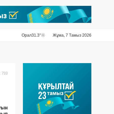
Орал
31.3°
Жұма, 7 Тамыз 2026
 733
уын
лып