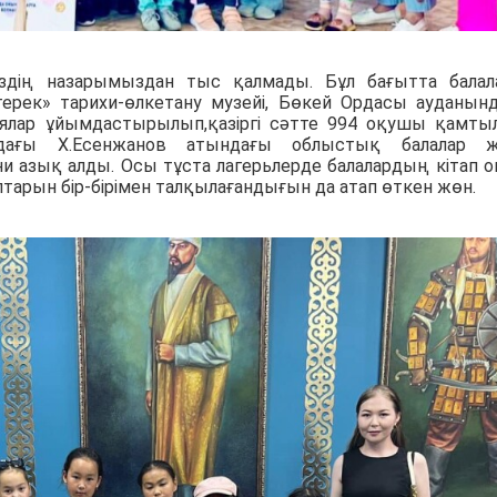
дің назарымыздан тыс қалмады. Бұл бағытта балал
ктерек» тарихи-өлкетану музейі, Бөкей Ордасы ауданын
ялар ұйымдастырылып,қазіргі сәтте 994 оқушы қамты
ндағы Х.Есенжанов атындағы облыстық балалар ж
ни азық алды. Осы тұста лагерьлерде балалардың кітап о
арын бір-бірімен талқылағандығын да атап өткен жөн.