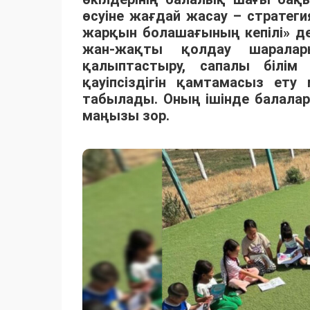
өсуіне жағдай жасау – стратег
жарқын болашағының кепілі» де
жан-жақты қолдау шаралар
қалыптастыру, сапалы білім
қауіпсіздігін қамтамасыз ету
табылады. Оның ішінде балала
маңызы зор.