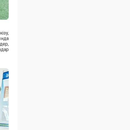
ізу,
ында
дер,
ндар