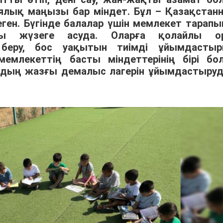
иялық маңызы бар міндет. Бұл – Қазақстан
ген. Бүгінде балалар үшін мемлекет тарапы
ы жүзеге асуда. Оларға қолайлы о
 беру, бос уақытын тиімді ұйымдастыр
 мемлекеттің басты міндеттерінің бірі бо
рдың жазғы демалыс лагерін ұйымдастыру