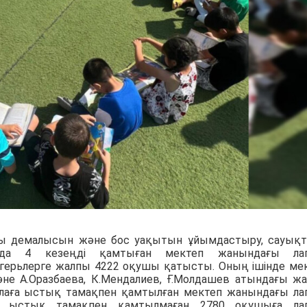
ы демалысын және бос уақытын ұйымдастыру, сауық
нда 4 кезеңді қамтыған мектеп жанындағы лаг
ерьлерге жалпы 4222 оқушы қатысты. Оның ішінде ме
не А.Оразбаева, К.Мендалиев, Ғ.Молдашев атындағы ж
 балаға ыстық тамақпен қамтылған мектеп жанындағы ла
а ыстық тамақпен қамтылмаған 2780 оқушыға ла