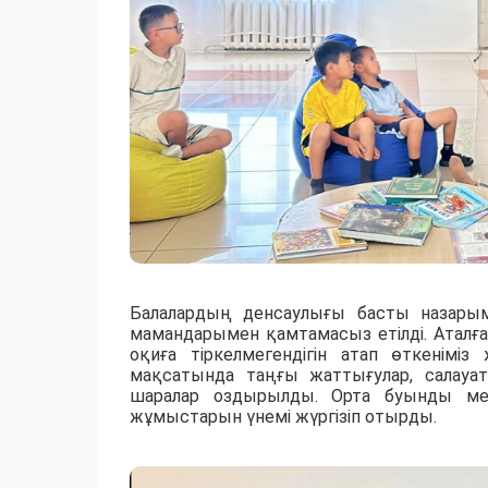
Балалардың денсаулығы басты назары
мамандарымен қамтамасыз етілді. Аталға
оқиға тіркелмегендігін атап өткенім
мақсатында таңғы жаттығулар, салауа
шаралар оздырылды. Орта буынды мед
жұмыстарын үнемі жүргізіп отырды.