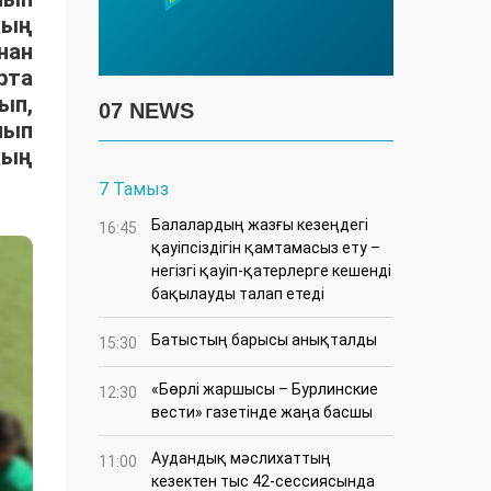
ның
нан
рта
ып,
07 NEWS
лып
дың
7 Тамыз
Балалардың жазғы кезеңдегі
16:45
қауіпсіздігін қамтамасыз ету –
негізгі қауіп-қатерлерге кешенді
бақылауды талап етеді
Батыстың барысы анықталды
15:30
«Бөрлі жаршысы – Бурлинские
12:30
вести» газетінде жаңа басшы
Аудандық мәслихаттың
11:00
кезектен тыс 42-сессиясында