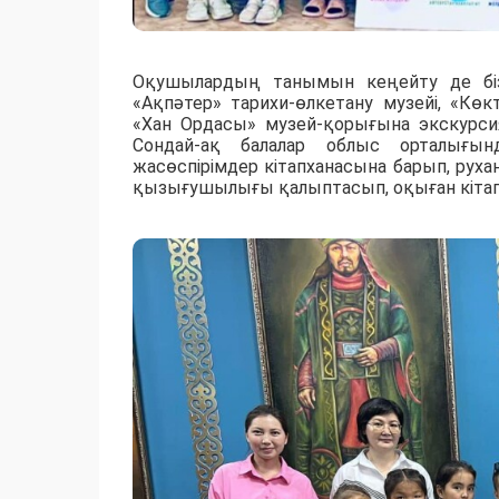
Оқушылардың танымын кеңейту де біз
«Ақпәтер» тарихи-өлкетану музейі, «Кө
«Хан Ордасы» музей-қорығына экскурси
Сондай-ақ балалар облыс орталығы
жасөспірімдер кітапханасына барып, руха
қызығушылығы қалыптасып, оқыған кітапт