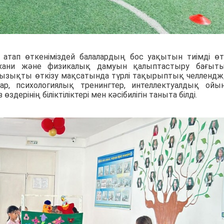
тап өткеніміздей балалардың бос уақытын тиімді өтк
ухани және физикалық дамуын қалыптастыру бағыт
ызықты өткізу мақсатында түрлі тақырыптық челлендж
р, психологиялық тренингтер, интеллектуалдық ойы
рінің біліктіліктері мен кәсібилігін таныта білді.