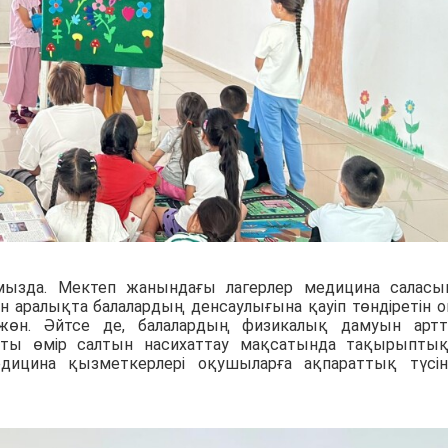
мызда. Мектеп жанындағы лагерлер медицина салас
н аралықта балалардың денсаулығына қауіп төндіретін 
із жөн. Әйтсе де, балалардың физикалық дамуын арт
тты өмір салтын насихаттау мақсатында тақырыптық
ицина қызметкерлері оқушыларға ақпараттық түсін