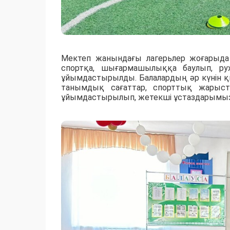
Мектеп жанындағы лагерьлер жоғарыда а
спортқа, шығармашылыққа баулып, р
ұйымдастырылды. Балалардың әр күнін қ
танымдық сағаттар, спорттық жарыста
ұйымдастырылып, жетекші ұстаздарымыз өзде