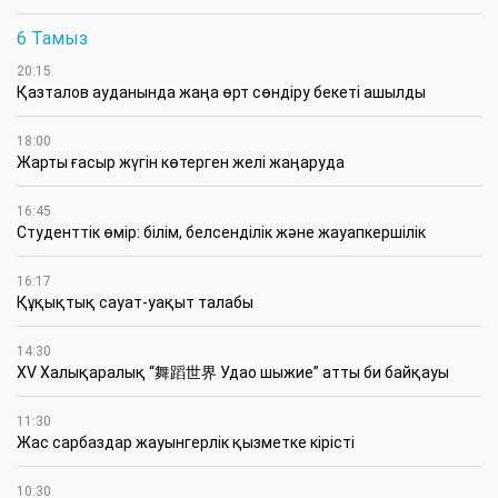
6 Тамыз
20:15
Қазталов ауданында жаңа өрт сөндіру бекеті ашылды
18:00
Жарты ғасыр жүгін көтерген желі жаңаруда
16:45
Студенттік өмір: білім, белсенділік және жауапкершілік
16:17
Құқықтық сауат-уақыт талабы
14:30
XV Халықаралық “舞蹈世界 Удао шыжие” атты би байқауы
11:30
Жас сарбаздар жауынгерлік қызметке кірісті
10:30