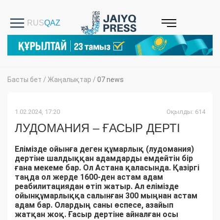
Басты бет
/
Жаңалықтар
/
07 news
1.02.2024, 17:20
Оқылды: 614
ЛУДОМАНИЯ – ҒАСЫР ДЕРТІ
Елімізде ойынға деген құмарлық (лудомания)
дертіне шалдыққан адамдарды емдейтін бір
ғана мекеме бар. Ол Астана қаласында. Қазіргі
таңда ол жерде 1600-ден астам адам
реабилитациядан өтіп жатыр. Ал елімізде
ойынқұмарлыққа салынған 300 мыңнан астам
адам бар. Олардың саны өспесе, азайып
жатқан жоқ. Ғасыр дертіне айналған осы