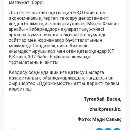
мағлұмат берді.
Дөңгелек үстелге қатысқан БҚО бойынша
экономикалық тергеп-тексеру департаменті
жедел бөлімінің аға анықтаушысы Мирас Хамзин
арнайы «Кибернадзор» ақпараттық жүйесі
арқылы құмар ойынға шақыратын күмәнді
сайттар мен жарнамалар бұғатталатынын
мәлімдеді. Сондай-ақ ойын бизнесін
ұйымдастырушылар мен оған қатысқандар ҚР
ҚК-ның 307-бабы бойынша жауапқа
тартылатынын айтты.
Кездесу соңында жиынға қатысушыларға
қазақстандық ойынқұмарлардың тағдырынан
сыр шертер «Одержимость» атты деректі фильм
көрсетілді.
Түгелбай Бисен,
zhaikpress.kz.
Фото: Мәди Салық