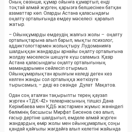
Оның сөзінше, құмар ойынға құмартып, енді
тоқтай алмай жүрген, қарызға белшесінен батқан
азаматтар көп. Оларды Астана қаласындағы
оңалту орталығында емдеу мәселесі қаралып
жатыр.
– Ойынқұмарды емдеудің жалғыз жолы – оңалту
орталықтарына алып барып, мықты психолог,
аддиктологтармен жолықтыру. Лудоманияға
шалдыққан жандарды арнайы оңалту орталығына
жолдау мәселесін шешуге күш саламыз. Қазір
Астана қаласындағы оңалту орталығының
мамандарымен сөйлесіп отырмыз.
Ойынқұмарлықтан арылғым келеді деген кез
келген жанды сол орталыққа жеткізуге
тырысамыз, – деді өз сөзінде Дулат Мақатов.
Одан соң аталған тақырыпты терең қаузап
жүрген «ТДК-42» телеарнасының тілшісі Дана
Керімбаева мен ҚДБ жастармен жұмыс жөніндегі
бөлімінің басшысы Мирфат Бисенов сөз алып,
ғасыр дертіне шалдығып, емделе алмай жүрген
жандардың өмір жолы мен ойынқұмарлық соңы
қандай қайғылы жағдайға алып келетіні жайында