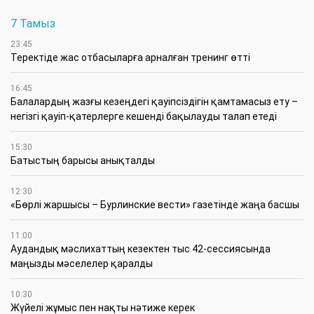
7 Тамыз
23:45
​Теректіде жас отбасыларға арналған тренинг өтті
16:45
Балалардың жазғы кезеңдегі қауіпсіздігін қамтамасыз ету –
негізгі қауіп-қатерлерге кешенді бақылауды талап етеді
15:30
Батыстың барысы анықталды
12:30
«Бөрлі жаршысы – Бурлинские вести» газетінде жаңа басшы
11:00
Аудандық мәслихаттың кезектен тыс 42-сессиясында
маңызды мәселелер қаралды
10:30
Жүйелі жұмыс пен нақты нәтиже керек