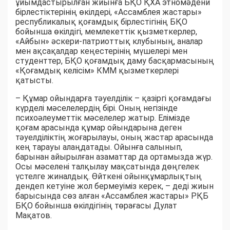
ұйымдастырылған жиынға БҚО ҚХА этномәдени
бірлестіктерінің өкілдері, «Ассамблея жастары»
республикалық қоғамдық бірлестігінің БҚО
бойынша өкілдігі, мемлекеттік қызметкерлер,
«Айбын» әскери-патриоттық клубының, аналар
мен ақсақалдар кеңестерінің мүшелері мен
студенттер, БҚО қоғамдық даму басқармасының
«Қоғамдық келісім» КММ қызметкерлері
қатысты.
– Құмар ойындарға тәуелділік – қазіргі қоғамдағы
күрделі мәселелердің бірі. Оның негізінде
психоәлеуметтік мәселелер жатыр. Елімізде
қоғам арасында құмар ойындарына деген
тәуелділіктің жоғарылауы, оның жастар арасында
кең тарауы алаңдатады. Ойынға салынып,
барынан айырылған азаматтар да ортамызда жүр.
Осы мәселені талқылау мақсатында дөңгелек
үстелге жиналдық. Өйткені ойынқұмарлықтың
дендеп кетуіне жол бермеуіміз керек, – деді жиын
барысында сөз алған «Ассамблея жастары» РҚБ
БҚО бойынша өкілдігінің төрағасы Дулат
Мақатов.