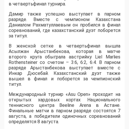
в четвертьфинал турнира.
Дамир также успешно выступает в парном
разряде. Вместе с чемпионом Казахстана
Даниалом Рахматуллаевым он пробился в финал
соревнований, где казахстанский дуэт поборется
за титул.
В женской сетке в четвертьфинал вышла
Асылжан Арыстанбекова, которая в матче
второго круга обыграла австрийку Liel Marlies
Rothensteiner со счетом – 3:6, 6:2, 6:4. В парном
разряде Арыстанбекова выступает вместе с
Инкар Дюсебай. Казахстанский дуэт также
вышел в финал и поборется за чемпионский
титул.
Международный турнир «Asu Open» проходит на
открытых хардовых кортах Национального
теннисного центра Beeline Arena в Астане.
Финальные матчи в парном разряде состоятся 7
августа, а победители одиночных соревнований
определятся 8 августа.