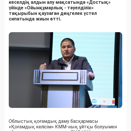
кеселдің алдын алу мақсатында «Достық»
үйінде «Ойынқұмарлық - тәуелділік»
тақырыбын қаузаған дөңгелек үстел
сипатында жиын өтті.
Облыстық қоғамдық даму басқармасы
«Қоғамдық келісім» КММ-ның ұйтқы болуымен