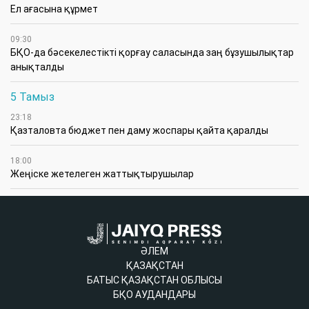
Ел ағасына құрмет
09:30
БҚО-да бәсекелестікті қорғау саласында заң бұзушылықтар
анықталды
5 Тамыз
23:18
Қазталовта бюджет пен даму жоспары қайта қаралды
18:00
Жеңіске жетелеген жаттықтырушылар
ӘЛЕМ
ҚАЗАҚСТАН
БАТЫС ҚАЗАҚСТАН ОБЛЫСЫ
БҚО АУДАНДАРЫ