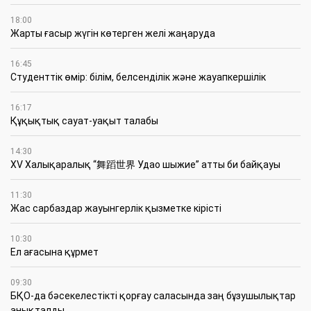
18:00
Жарты ғасыр жүгін көтерген желі жаңаруда
16:45
Студенттік өмір: білім, белсенділік және жауапкершілік
16:17
Құқықтық сауат-уақыт талабы
14:30
XV Халықаралық “舞蹈世界 Удао шыжие” атты би байқауы
11:30
Жас сарбаздар жауынгерлік қызметке кірісті
10:30
Ел ағасына құрмет
09:30
БҚО-да бәсекелестікті қорғау саласында заң бұзушылықтар
анықталды