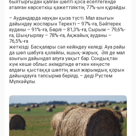
былтырғыдан қалған шөпті қоса есептегенде
аталған көрсеткіш қажеттіліктің 77%-ын құрайды.
– Аудандарда науқан қыза түсті. Мал азығын
дайындау жоспарын Теректі – 97%-ға, Бәйтерек
ауданы – 91%-ға, Бөрлі – 81,3%-ға, Сырым – 79,6%-
ға, Шыңғырлау – 78%-ға, Ақжайық ауданы –
76,5%-ға
жеткізді. Басқалары сәл кейіндеу келеді. Ауа райы
да шөп шабуға қолайлы, ашық-жарық. Әлі де мал
азығын дайындап алуға уақыт бар. Сондықтан
күні кеше облыс әкімдігінде өткен кеңесте
алдағы қыстаққа шөптің жыл жарымдық қорын
дайындауға тапсырма берілді, – деді Рүстем
Мүлкәйұлы.