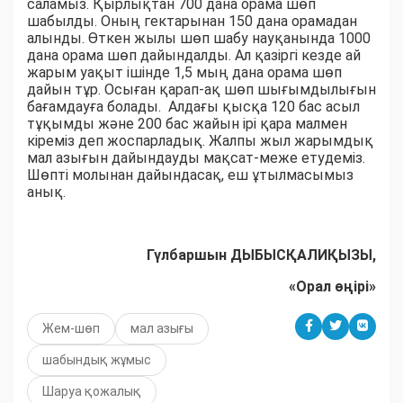
саламыз. Қырлықтан 700 дана орама шөп
шабылды. Оның гектарынан 150 дана орамадан
алынды. Өткен жылы шөп шабу науқанында 1000
дана орама шөп дайындалды. Ал қазіргі кезде ай
жарым уақыт ішінде 1,5 мың дана орама шөп
дайын тұр. Осыған қарап-ақ шөп шығымдылығын
бағамдауға болады. Алдағы қысқа 120 бас асыл
тұқымды және 200 бас жайын ірі қара малмен
кіреміз деп жоспарладық. Жалпы жыл жарымдық
мал азығын дайындауды мақсат-меже етудеміз.
Шөпті молынан дайындасақ, еш ұтылмасымыз
анық.
Гүлбаршын ДЫБЫСҚАЛИҚЫЗЫ,
«Орал өңірі»
Жем-шөп
мал азығы
шабындық жұмыс
Шаруа қожалық