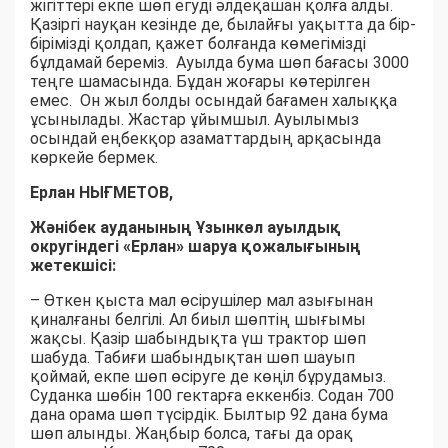
жігіттері екпе шөп егуді әлдеқашан қолға алды.
Қазіргі науқан кезінде де, былайғы уақытта да бір-
бірімізді қолдап, қажет болғанда көмегімізді
бұлдамай береміз. Ауылда бума шөп бағасы 3000
теңге шамасында. Бұдан жоғары көтерілген
емес. Он жыл болды осындай бағамен халыққа
ұсынылады. Жастар ұйымшыл. Ауылымыз
осындай еңбекқор азаматтардың арқасында
көркейе бермек.
Ерлан НЫҒМЕТОВ,
Жәнібек ауданының Ұзынкөл ауылдық
округіндегі «Ерлан» шаруа қожалығының
жетекшісі:
– Өткен қыста мал өсірушілер мал азығынан
қиналғаны белгілі. Ал биыл шөптің шығымы
жақсы. Қазір шабындықта үш трактор шөп
шабуда. Табиғи шабындықтан шөп шауып
қоймай, екпе шөп өсіруге де көңіл бұрудамыз.
Суданка шөбін 100 гектарға еккенбіз. Содан 700
дана орама шөп түсірдік. Былтыр 92 дана бума
шөп алынды. Жаңбыр болса, тағы да орақ