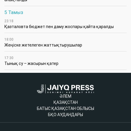
5 Тамыз
23:18
Қазталовта бюджет пен даму жоспары қайта қаралды
18:00
Жеңіске жетелеген жаттықтырушылар
17:30
Тынық су – жасырын қатер
ӘЛЕМ
ҚАЗАҚСТАН
БАТЫС ҚАЗАҚСТАН ОБЛЫСЫ
БҚО АУДАНДАРЫ