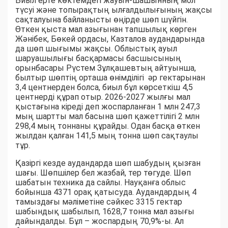
Биыл ерте көктемдегі жауын-шашынның мол
түсуі және топырақтың ылғалдылығының жақсы
сақталуына байланысты өңірде шөп шүйгін.
Өткен қыста мал азығынан тапшылық көрген
Жәнібек, Бөкей ордасы, Казталов аудандарында
да шөп шығымы жақсы. Облыстық ауыл
шаруашылығы басқармасы басшысының
орынбасары Рүстем Зұлқашевтың айтуынша,
былтыр шөптің орташа өнімділігі әр гектарынан
3,4 центнерден болса, биыл бұл көрсеткіш 4,5
центнерді құрап отыр. 2026-2027 жылғы мал
қыстағына кіреді деп жоспарланған 1 млн 247,3
мың шартты мал басына шөп қажеттілігі 2 млн
298,4 мың тоннаны құрайды. Одан басқа өткен
жылдан қалған 141,5 мың тонна шөп сақтаулы
тұр.
Қазіргі кезде аудандарда шөп шабудың қызған
шағы. Шөпшілер бел жазбай, тер төгуде. Шөп
шабатын техника да сайлы. Науқанға облыс
бойынша 4371 орақ қатысуда. Аудандардың 4
тамыздағы мәліметіне сәйкес 3315 гектар
шабындық шабылып, 1628,7 тонна мал азығы
дайындалды. Бұл – жоспардың 70,9%-ы. Ал