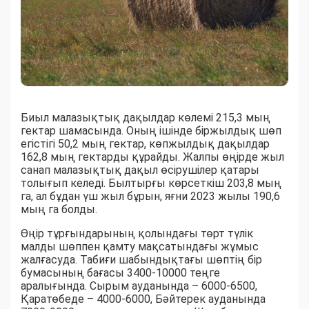
Биыл малазықтық дақылдар көлемі 215,3 мың
гектар шамасында. Оның ішінде біржылдық шөп
егістігі 50,2 мың гектар, көпжылдық дақылдар
162,8 мың гектарды құрайды. Жалпы өңірде жыл
санап малазықтық дақыл өсірушілер қатары
толығып келеді. Былтырғы көрсеткіш 203,8 мың
га, ал бұдан үш жыл бұрын, яғни 2023 жылы 190,6
мың га болды.
Өңір тұрғындарының қолындағы төрт түлік
малды шөппен қамту мақсатындағы жұмыс
жалғасуда. Табиғи шабындықтағы шөптің бір
бумасының бағасы 3400-10000 теңге
аралығында. Сырым ауданында – 6000-6500,
Қаратөбеде – 4000-6000, Бәйтерек ауданында