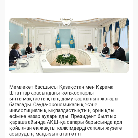
Мемлекет басшысы Қазақстан мен Құрама
Штаттар арасындағы көпжоспарлы
ынтымақтастықтың даму қарқынын жоғары
бағалады. Сауда-экономикалық және
инвестициялық ықпалдастықтың орнықты
өсіміне назар аударылды. Президент былтыр
қараша айында АҚШ-қа сапары барысында қол
қойылған екіжақты келісімдерді сапалы жүзеге
асырудың маңызын атап өтті.