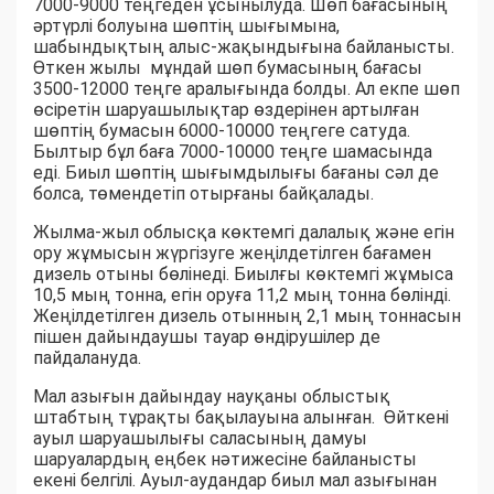
7000-9000 теңгеден ұсынылуда. Шөп бағасының
әртүрлі болуына шөптің шығымына,
шабындықтың алыс-жақындығына байланысты.
Өткен жылы мұндай шөп бумасының бағасы
3500-12000 теңге аралығында болды. Ал екпе шөп
өсіретін шаруашылықтар өздерінен артылған
шөптің бумасын 6000-10000 теңгеге сатуда.
Былтыр бұл баға 7000-10000 теңге шамасында
еді. Биыл шөптің шығымдылығы бағаны сәл де
болса, төмендетіп отырғаны байқалады.
Жылма-жыл облысқа көктемгі далалық және егін
ору жұмысын жүргізуге жеңілдетілген бағамен
дизель отыны бөлінеді. Биылғы көктемгі жұмыса
10,5 мың тонна, егін оруға 11,2 мың тонна бөлінді.
Жеңілдетілген дизель отынның 2,1 мың тоннасын
пішен дайындаушы тауар өндірушілер де
пайдалануда.
Мал азығын дайындау науқаны облыстық
штабтың тұрақты бақылауына алынған. Өйткені
ауыл шаруашылығы саласының дамуы
шаруалардың еңбек нәтижесіне байланысты
екені белгілі. Ауыл-аудандар биыл мал азығынан