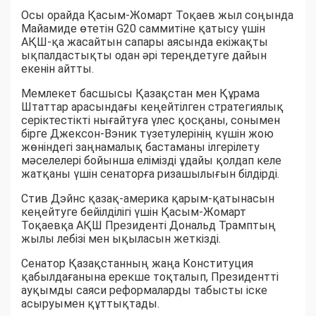
Осы орайда Қасым-Жомарт Тоқаев жыл соңында
Майамиде өтетін G20 саммитіне қатысу үшін
АҚШ-қа жасайтын сапары аясында екіжақты
ықпалдастықты одан әрі тереңдетуге дайын
екенін айтты.
Мемлекет басшысы Қазақстан мен Құрама
Штаттар арасындағы кеңейтілген стратегиялық
серіктестікті нығайтуға үлес қосқаны, сонымен
бірге Джексон-Вэник түзетулерінің күшін жою
жөніндегі заңнамалық бастаманы ілгерілету
мәселелері бойынша елімізді ұдайы қолдап келе
жатқаны үшін сенаторға ризашылығын білдірді.
Стив Дэйнс қазақ-америка қарым-қатынасын
кеңейтуге бейілділігі үшін Қасым-Жомарт
Тоқаевқа АҚШ Президенті Дональд Трамптың
жылы лебізі мен ықыласын жеткізді.
Сенатор Қазақстанның жаңа Конституция
қабылдағанына ерекше тоқталып, Президентті
ауқымды саяси реформаларды табысты іске
асыруымен құттықтады.