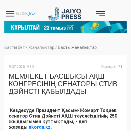
Басты бет
/
Жаңалықтар
/
Басты жаңалықтар
9.07.2026, 9:30
Оқылды: 71
МЕМЛЕКЕТ БАСШЫСЫ АҚШ
КОНГРЕСІНІҢ СЕНАТОРЫ СТИВ
ДЭЙНСТІ ҚАБЫЛДАДЫ
Кездесуде Президент Қасым-Жомарт Тоқаев
сенатор Стив Дэйнсті АҚШ тәуелсіздігінің 250
жылдығымен құттықтады, - деп
жазады
akorda.kz
.