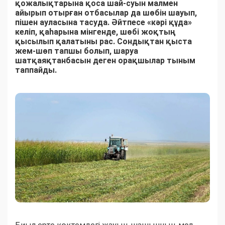
қожалықтарына қоса шай-суын малмен
айырып отырған отбасылар да шөбін шауып,
пішен ауласына тасуда. Әйтпесе «кәрі құда»
келіп, қаһарына мінгенде, шөбі жоқтың
қысылып қалатыны рас. Сондықтан қыста
жем-шөп тапшы болып, шаруа
шатқаяқтанбасын деген орақшылар тыным
таппайды.