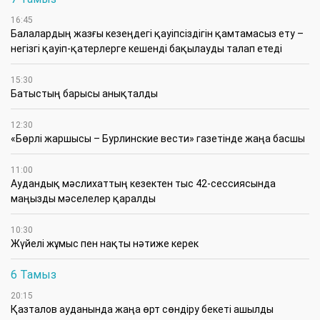
16:45
Балалардың жазғы кезеңдегі қауіпсіздігін қамтамасыз ету –
негізгі қауіп-қатерлерге кешенді бақылауды талап етеді
15:30
Батыстың барысы анықталды
12:30
«Бөрлі жаршысы – Бурлинские вести» газетінде жаңа басшы
11:00
Аудандық мәслихаттың кезектен тыс 42-сессиясында
маңызды мәселелер қаралды
10:30
Жүйелі жұмыс пен нақты нәтиже керек
6 Тамыз
20:15
Қазталов ауданында жаңа өрт сөндіру бекеті ашылды