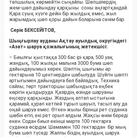
тапшылық көрмейтін сыңайлы. Шөпшілердің
жем-шөп дайындау қарқыны соны аңғартқандай.
Қара суық күзге дейін бір жылдық емес, жыл
жарымдық шөп қоры дайын боларына сенім бар.
Серік БЕКСЕЙІТОВ,
Шыңғырлау ауданы Ақтау ауылдық округіндегі
«Азат» шаруа қожалығының жетекшісі:
– Биылғы қыстаққа 300 бас ірі қара, 500 уақ
жандық, 100 жылқы малына 3000 бума шөп
дайындауымыз керек. Шөптің шығымы әр
гектарына 10 центнерден шабылуда. Шүйгін шөпті
артығымен дайындауға бел байладық. Техника
сайлы, төрт тракторшы шабындықта еңбек
көрігін қыздыруда. Қазірдің өзінде шаруаны
еңсеру қарқынды. Жаздың аптап ыстығына
қарамай, қурап кетпей тұрып шауып, тасып алу да
оңай шаруа емес. Өткен жылы бірінші рет суданка
шөбін егіп, екі рет орып алдым. Жақсы өнім береді
екен. Содан биыл екінші мәрте 100 гектарға
суданка өсірдім. Шамамен 100 гектардан бір мың
бума шөп түседі. Жалпы біздің ауылдың шаруа