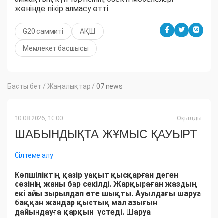
жөнінде пікір алмасу өтті.
G20 саммиті
АҚШ
Мемлекет басшысы
Басты бет
/
Жаңалықтар
/
07 news
10.08.2026, 10:00
Оқылды:
ШАБЫНДЫҚТА ЖҰМЫС ҚАУЫРТ
Сілтеме алу
Көпшіліктің қазір уақыт қысқарған деген
сөзінің жаны бар секілді. Жарқыраған жаздың
екі айы зырылдап өте шықты. Ауылдағы шаруа
баққан жандар қыстық мал азығын
дайындауға қарқын үстеді. Шаруа