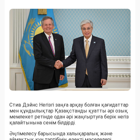
Стив Дэйнс Негізгі заңға арқау болған қағидаттар
мен құндылықтар Қазақстанды қуатты әрі озық
мемлекет ретінде одан әрі жаңғыртуға берік негіз
қалайтынына сенім білдірді.
Әңгімелесу барысында халықаралық және
аймақтық күн тәртібінің өзекті мәселелері