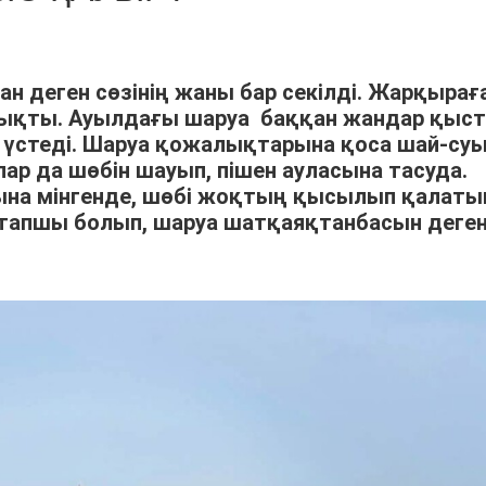
ан деген сөзінің жаны бар секілді. Жарқырағ
шықты. Ауылдағы шаруа баққан жандар қыс
үстеді. Шаруа қожалықтарына қоса шай-су
р да шөбін шауып, пішен ауласына тасуда.
арына мінгенде, шөбі жоқтың қысылып қалат
тапшы болып, шаруа шатқаяқтанбасын деге