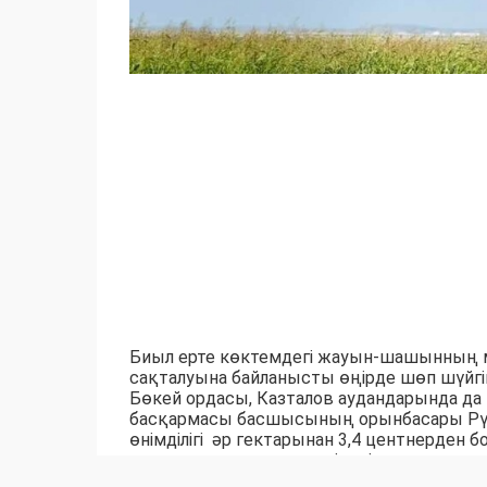
Биыл ерте көктемдегі жауын-шашынның 
сақталуына байланысты өңірде шөп шүйгі
Бөкей ордасы, Казталов аудандарында 
басқармасы басшысының орынбасары Рү
өнімділігі әр гектарынан 3,4 центнерден б
жылғы мал қыстағына кіреді деп жоспарла
млн 298,4 мың тоннаны құрайды. Одан бас