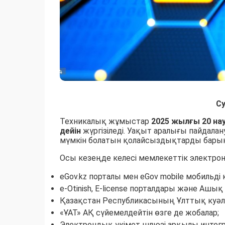
С
Техникалық жұмыстар
2025 жылғы 20 нау
дейін
жүргізіледі. Уақыт аралығы пайдалан
мүмкін болатын қолайсыздықтарды барынш
Осы кезеңде келесі мемлекеттік электр
eGov.kz порталы мен eGov mobile мобильд
e-Otinish, E-license порталдары және Ашық 
Қазақстан Республикасының Ұлттық куәл
«ҰАТ» АҚ сүйемелдейтін өзге де жобалар;
Электрондық үкімет шлюзі арқылы интегра