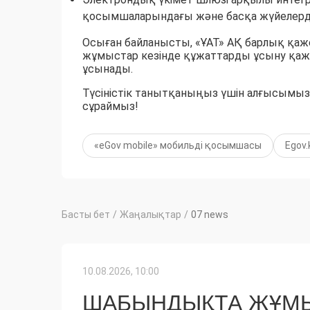
қосымшаларындағы және басқа жүйелердег
Осыған байланысты, «ҰАТ» АҚ барлық қаж
жұмыстар кезінде құжаттарды ұсыну қаж
ұсынады.
Түсіністік танытқаныңыз үшін алғысымыз
сұраймыз!
«eGov mobile» мобильді қосымшасы
Egov.
Басты бет
/
Жаңалықтар
/
07 news
10.08.2026, 10:00
ШАБЫНДЫҚТА ЖҰМЫ