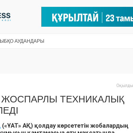
СЫ
БҚО АУДАНДАРЫ
Оқылды:
: ЖОСПАРЛЫ ТЕХНИКАЛЫҚ
ЛЕДІ
(«ҰАТ» АҚ) қолдау көрсететін жобалардың
Қ
 жұмысын қамтамасыз ету мақсатында