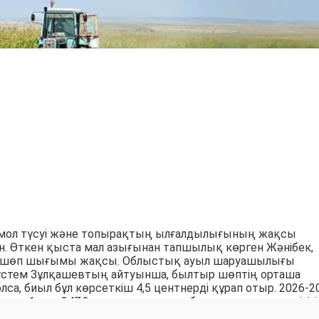
мол түсуі және топырақтың ылғалдылығының жақсы
н. Өткен қыста мал азығынан тапшылық көрген Жәнібек,
да шөп шығымы жақсы. Облыстық ауыл шаруашылығы
стем Зұлқашевтың айтуынша, былтыр шөптің орташа
олса, биыл бұл көрсеткіш 4,5 центнерді құрап отыр. 2026-2
нған 1 млн 247,3 мың шартты мал басына шөп қажеттілігі
қа өткен жылдан қалған 141,5 мың тонна шөп сақтаулы тұ