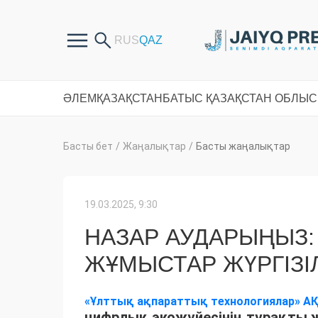
ӘЛЕМ
ҚАЗАҚСТАН
БАТЫС ҚАЗАҚСТАН ОБЛЫ
Басты бет
/
Жаңалықтар
/
Басты жаңалықтар
19.03.2025, 9:30
НАЗАР АУДАРЫҢЫЗ
ЖҰМЫСТАР ЖҮРГІЗІ
«Ұлттық ақпараттық технологиялар» А
цифрлық экожүйесінің тұрақты