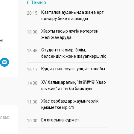
6 Тамыз
Қазталов ауданында жаңа өрт
20:15
сөндіру бекеті ашылды
Жарты ғасыр жүгін көтерген
18:00
желі жаңаруда
ім
Студенттік өмір: білім,
16:45
белсенділік және жауапкершілік
Құқықтық сауат-уақыт талабы
16:17
XV Халықаралық “舞蹈世界 Удао
14:30
шыжие” атты би байқауы
Жас сарбаздар жауынгерлік
11:30
қызметке кірісті
лды:
Ел ағасына құрмет
10:30