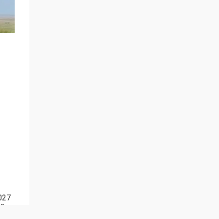
027
 2
р.