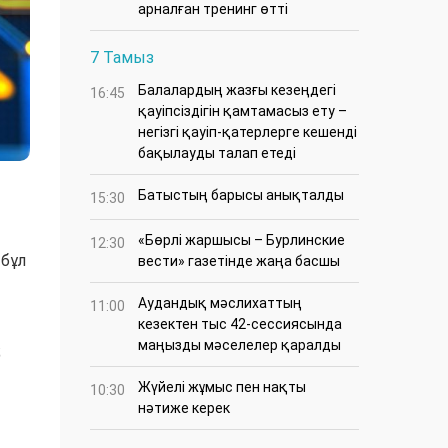
арналған тренинг өтті
7 Тамыз
Балалардың жазғы кезеңдегі
16:45
қауіпсіздігін қамтамасыз ету –
негізгі қауіп-қатерлерге кешенді
бақылауды талап етеді
Батыстың барысы анықталды
15:30
«Бөрлі жаршысы – Бурлинские
12:30
 бұл
вести» газетінде жаңа басшы
Аудандық мәслихаттың
11:00
кезектен тыс 42-сессиясында
маңызды мәселелер қаралды
;
Жүйелі жұмыс пен нақты
10:30
нәтиже керек