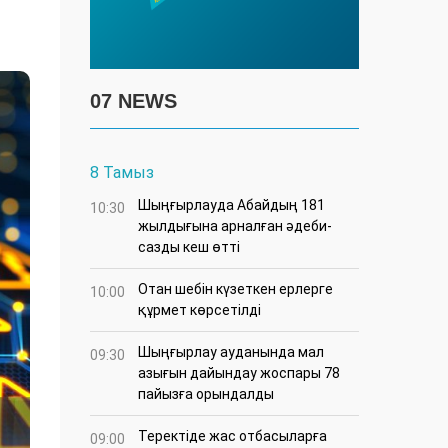
07 NEWS
8 Тамыз
Шыңғырлауда Абайдың 181
10:30
жылдығына арналған әдеби-
сазды кеш өтті
Отан шебін күзеткен ерлерге
10:00
құрмет көрсетілді
​Шыңғырлау ауданында мал
09:30
азығын дайындау жоспары 78
пайызға орындалды
​Теректіде жас отбасыларға
09:00