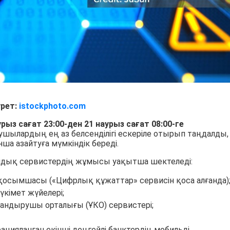
урет:
istockphoto.com
рыз сағат 23:00-ден 21 наурыз сағат 08:00-ге
ушылардың ең аз белсенділігі ескеріле отырып таңдалды,
а азайтуға мүмкіндік береді.
ондық сервистердің жұмысы уақытша шектеледі:
і қосымшасы («Цифрлық құжаттар» сервисін қоса алғанда)
үкімет жүйелері;
андырушы орталығы (ҰКО) сервистері;
цияланған екінші деңгейлі банктердің мобильді