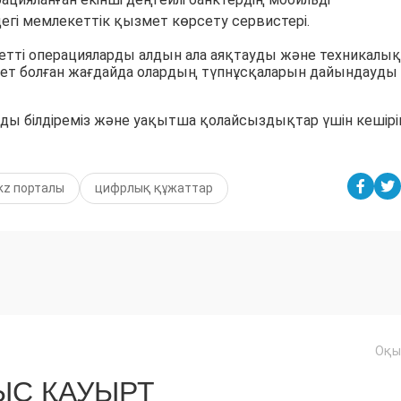
і мемлекеттік қызмет көрсету сервистері.
етті операцияларды алдын ала аяқтауды және техникалық
ет болған жағдайда олардың түпнұсқаларын дайындауды
ды білдіреміз және уақытша қолайсыздықтар үшін кешір
kz порталы
цифрлық құжаттар
Оқы
С ҚАУЫРТ