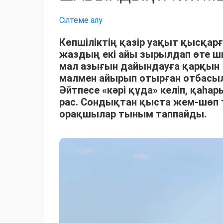
Сілтеме алу
Көпшіліктің қазір уақыт қысқарғ
жаздың екі айы зырылдап өте 
мал азығын дайындауға қарқын 
малмен айырып отырған отбасыла
Әйтпесе «кәрі құда» келіп, қаһ
рас. Сондықтан қыста жем-шөп 
орақшылар тыным таппайды.