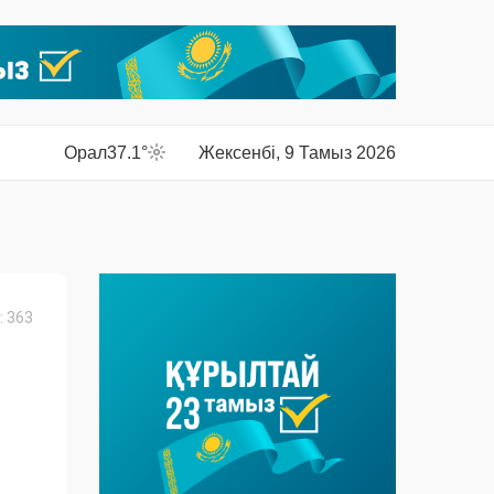
Орал
37.1°
Жексенбі, 9 Тамыз 2026
 363