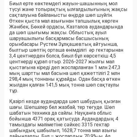
Биыл ерте көктемдегі жауын-шашынның мол
түсуі және топырақтың ылғалдылығының жақсы
сақталуына байланысты өңірде шөп шүйгін.
Өткен қыста мал азығынан тапшылық көрген
Жәнібек, Бөкей ордасы, Казталов аудандарында
да шөп шығымы жақсы. Облыстық ауыл
шаруашылығы басқармасы басшысының
орынбасары Рүстем Зұлқашевтың айтуынша,
былтыр шөптің орташа өнімділігі әр гектарынан
3,4 центнерден болса, биыл бұл көрсеткіш 4,5
центнерді құрап отыр. 2026-2027 жылғы мал
қыстағына кіреді деп жоспарланған 1 млн 247,3
мың шартты мал басына шөп қажеттілігі 2 млн
298,4 мың тоннаны құрайды. Одан басқа өткен
жылдан қалған 141,5 мың тонна шөп сақтаулы
тұр.
Қазіргі кезде аудандарда шөп шабудың қызған
шағы. Шөпшілер бел жазбай, тер төгуде. Шөп
шабатын техника да сайлы. Науқанға облыс
бойынша 4371 орақ қатысуда. Аудандардың 4
тамыздағы мәліметіне сәйкес 3315 гектар
шабындық шабылып, 1628,7 тонна мал азығы
дайындалды. Бұл – жоспардың 70,9%-ы. Ал