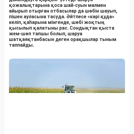
қожалықтарына қоса шай-суын малмен
айырып отырған отбасылар да шөбін шауып,
пішен ауласына тасуда. Әйтпесе «кәрі құда»
келіп, қаһарына мінгенде, шөбі жоқтың
қысылып қалатыны рас. Сондықтан қыста
жем-шөп тапшы болып, шаруа
шатқаяқтанбасын деген орақшылар тыным
таппайды.