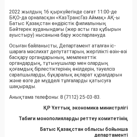
2022 жылдың 16 қыркүйегінде сағат 11:00-де
БҚО-да орналасқан «КазТрансГаз Аймақ» АҚ-ы
Батыс Қазақстан өндірістік филиалының
Бәйтерек ауданындағы (жер асты газ құбырын
ауыстыру) нысанына бару жоспарлануда.
Осыған байланысты, Департамент аталған іс-
шараға мәслихат депутаттарын, жергілікті өзін-өзі
басқару органдарының, мемлекеттік
органдардың, тұтынушылар мен олардың
қоғамдық бірлестіктерінің өкілдерін, тәуелсіз
сарапшыларды, бұқаралық ақпарат құралдарын
және өзге де мүдделі тұлғаларды қатысуға
шақырады.
Анықтама телефоны: 8 (7112) 25-03-83.
ҚР Ұлттық экономика министрлігі
Табиғи монополияларды реттеу комитетінің
Батыс Қазақстан облысы бойынша
департаменті