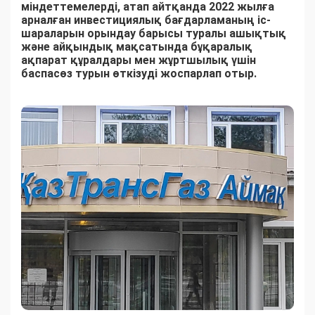
міндеттемелерді, атап айтқанда 2022 жылға
арналған инвестициялық бағдарламаның іс-
шараларын орындау барысы туралы ашықтық
және айқындық мақсатында бұқаралық
ақпарат құралдары мен жұртшылық үшін
баспасөз турын өткізуді жоспарлап отыр.