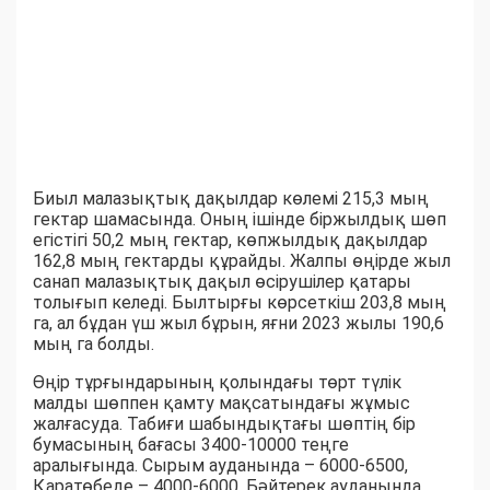
Биыл малазықтық дақылдар көлемі 215,3 мың
гектар шамасында. Оның ішінде біржылдық шөп
егістігі 50,2 мың гектар, көпжылдық дақылдар
162,8 мың гектарды құрайды. Жалпы өңірде жыл
санап малазықтық дақыл өсірушілер қатары
толығып келеді. Былтырғы көрсеткіш 203,8 мың
га, ал бұдан үш жыл бұрын, яғни 2023 жылы 190,6
мың га болды.
Өңір тұрғындарының қолындағы төрт түлік
малды шөппен қамту мақсатындағы жұмыс
жалғасуда. Табиғи шабындықтағы шөптің бір
бумасының бағасы 3400-10000 теңге
аралығында. Сырым ауданында – 6000-6500,
Қаратөбеде – 4000-6000, Бәйтерек ауданында