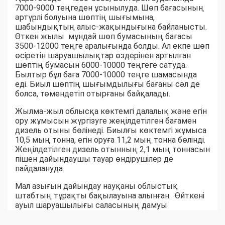
7000-9000 теңгеден ұсынылуда. Шөп бағасының
әртүрлі болуына шөптің шығымына,
шабындықтың алыс-жақындығына байланысты.
Өткен жылы мұндай шөп бумасының бағасы
3500-12000 теңге аралығында болды. Ал екпе шөп
өсіретін шаруашылықтар өздерінен артылған
шөптің бумасын 6000-10000 теңгеге сатуда.
Былтыр бұл баға 7000-10000 теңге шамасында
еді. Биыл шөптің шығымдылығы бағаны сәл де
болса, төмендетіп отырғаны байқалады.
Жылма-жыл облысқа көктемгі далалық және егін
ору жұмысын жүргізуге жеңілдетілген бағамен
дизель отыны бөлінеді. Биылғы көктемгі жұмыса
10,5 мың тонна, егін оруға 11,2 мың тонна бөлінді.
Жеңілдетілген дизель отынның 2,1 мың тоннасын
пішен дайындаушы тауар өндірушілер де
пайдалануда.
Мал азығын дайындау науқаны облыстық
штабтың тұрақты бақылауына алынған. Өйткені
ауыл шаруашылығы саласының дамуы
шаруалардың еңбек нәтижесіне байланысты
екені белгілі. Ауыл-аудандар биыл мал азығынан