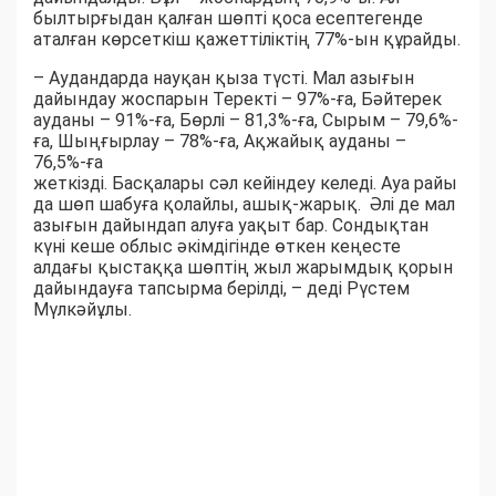
былтырғыдан қалған шөпті қоса есептегенде
аталған көрсеткіш қажеттіліктің 77%-ын құрайды.
– Аудандарда науқан қыза түсті. Мал азығын
дайындау жоспарын Теректі – 97%-ға, Бәйтерек
ауданы – 91%-ға, Бөрлі – 81,3%-ға, Сырым – 79,6%-
ға, Шыңғырлау – 78%-ға, Ақжайық ауданы –
76,5%-ға
жеткізді. Басқалары сәл кейіндеу келеді. Ауа райы
да шөп шабуға қолайлы, ашық-жарық. Әлі де мал
азығын дайындап алуға уақыт бар. Сондықтан
күні кеше облыс әкімдігінде өткен кеңесте
алдағы қыстаққа шөптің жыл жарымдық қорын
дайындауға тапсырма берілді, – деді Рүстем
Мүлкәйұлы.