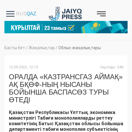
Басты бет
/
Жаңалықтар
/
Облыс жаңалықтары
12.09.2022, 12:15
Оқылды: 348
ОРАЛДА «КАЗТРАНСГАЗ АЙМАҚ»
АҚ БҚӨФ-НЫҢ НЫСАНЫ
БОЙЫНША БАСПАСӨЗ ТУРЫ
ӨТЕДІ
Қазақстан Республикасы Ұлттық экономика
министрлігі Табиғи монополияларды реттеу
комитетінің Батыс Қазақстан облысы бойынша
департаменті табиғи монополия субъектісінің