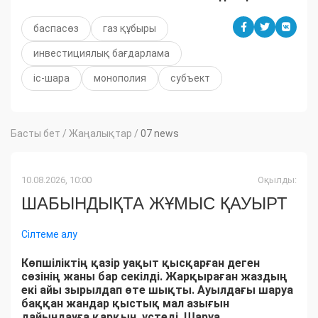
баспасөз
газ құбыры
инвестициялық бағдарлама
іс-шара
монополия
субъект
Басты бет
/
Жаңалықтар
/
07 news
10.08.2026, 10:00
Оқылды:
ШАБЫНДЫҚТА ЖҰМЫС ҚАУЫРТ
Сілтеме алу
Көпшіліктің қазір уақыт қысқарған деген
сөзінің жаны бар секілді. Жарқыраған жаздың
екі айы зырылдап өте шықты. Ауылдағы шаруа
баққан жандар қыстық мал азығын
дайындауға қарқын үстеді. Шаруа