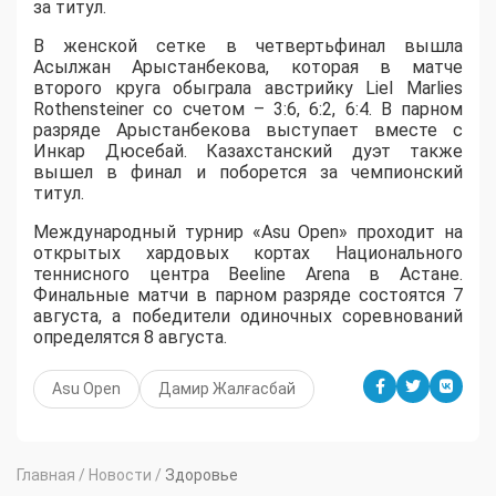
за титул.
В женской сетке в четвертьфинал вышла
Асылжан Арыстанбекова, которая в матче
второго круга обыграла австрийку Liel Marlies
Rothensteiner со счетом – 3:6, 6:2, 6:4. В парном
разряде Арыстанбекова выступает вместе с
Инкар Дюсебай. Казахстанский дуэт также
вышел в финал и поборется за чемпионский
титул.
Международный турнир «Asu Open» проходит на
открытых хардовых кортах Национального
теннисного центра Beeline Arena в Астане.
Финальные матчи в парном разряде состоятся 7
августа, а победители одиночных соревнований
определятся 8 августа.
Asu Open
Дамир Жалғасбай
Главная
/
Новости
/
Здоровье