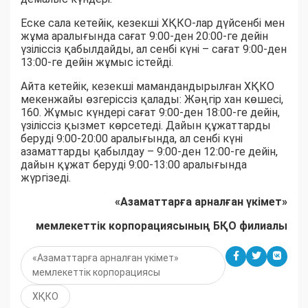
Еске сала кетейік, кезекші ХҚКО-лар дүйсенбі мен
жұма аралығында сағат 9:00-ден 20:00-ге дейін
үзіліссіз қабылдайды, ал сенбі күні – сағат 9:00-ден
13:00-ге дейін жұмыс істейді.
Айта кетейік, кезекші мамандандырылған ХҚКО
мекенжайы өзгеріссіз қалады: Жәңгір хан көшесі,
160. Жұмыс күндері сағат 9:00-ден 18:00-ге дейін,
үзіліссіз қызмет көрсетеді. Дайын құжаттарды
беруді 9:00-20:00 аралығында, ал сенбі күні
азаматтарды қабылдау – 9:00-ден 12:00-ге дейін,
дайын құжат беруді 9:00-13:00 аралығында
жүргізеді.
«Азаматтарға арналған үкімет»
мемлекеттік корпорациясының БҚО филиалы
«Азаматтарға арналған үкімет»
мемлекеттік корпорациясы
ХҚКО