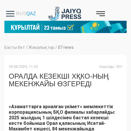
Басты бет
/
Жаңалықтар
/
07 news
30.06.2025, 11:30
Оқылды: 307
ОРАЛДА КЕЗЕКШІ ХҚКО-НЫҢ
МЕКЕНЖАЙЫ ӨЗГЕРЕДІ
«Азаматтарға арналған үкімет» мемлекеттік
корпорациясының БҚО филиалы хабарлайды:
2025 жылдың 1 шілдесінен бастап кезекші
кесте бойынша Орал қаласының Исатай-
Махамбет көшесі, 84 мекенжайында