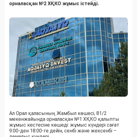
орналасқан №2 ХҚКО жұмыс істейді.
Ал Орал қаласының Жамбыл көшесі, 81/2
мекенжайында орналасқан №1 ХҚКО қалыпты
жұмыс кестесіне көшеді: жұмыс күндері сағат
9:00-ден 18:00-ге дейін, сенбі және жексенбі –
демалыс күндері.