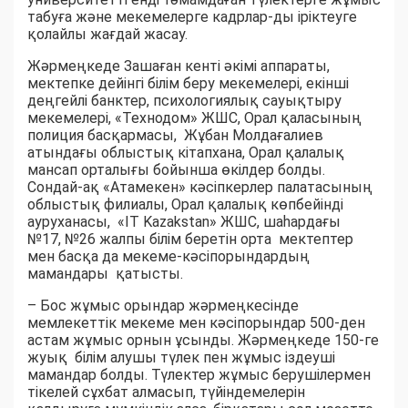
табуға және мекемелерге кадрлар-ды іріктеуге
қолайлы жағдай жасау.
Жәрмеңкеде Зашаған кенті әкімі аппараты,
мектепке дейінгі білім беру мекемелері, екінші
деңгейлі банктер, психологиялық сауықтыру
мекемелері, «Технодом» ЖШС, Орал қаласының
полиция басқармасы, Жұбан Молдағалиев
атындағы облыстық кітапхана, Орал қалалық
мансап орталығы бойынша өкілдер болды.
Сондай-ақ «Атамекен» кәсіпкерлер палатасының
облыстық филиалы, Орал қалалық көпбейінді
ауруханасы, «IT Kazakstan» ЖШС, шаһардағы
№17, №26 жалпы білім беретін орта мектептер
мен басқа да мекеме-кәсіпорындардың
мамандары қатысты.
– Бос жұмыс орындар жәрмеңкесінде
мемлекеттік мекеме мен кәсіпорындар 500-ден
астам жұмыс орнын ұсынды. Жәрмеңкеде 150-ге
жуық білім алушы түлек пен жұмыс іздеуші
мамандар болды. Түлектер жұмыс берушілермен
тікелей сұхбат алмасып, түйіндемелерін