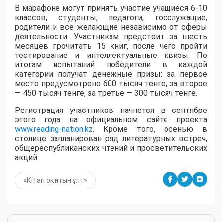
В марафоне могут принять участие учащиеся 6-10
классов, студенты, педагоги, госслужащие,
родители и все желающие независимо от сферы
деятельности. Участникам предстоит за шесть
месяцев прочитать 15 книг, после чего пройти
тестирование и интеллектуальные квизы. По
итогам испытаний победители в каждой
категории получат денежные призы: за первое
место предусмотрено 600 тысяч тенге, за второе
— 450 тысяч тенге, за третье — 300 тысяч тенге.
Регистрация участников начнется в сентябре
этого года на официальном сайте проекта
www.reading-nation.kz
. Кроме того, осенью в
столице запланирован ряд литературных встреч,
общереспубликанских чтений и просветительских
акций.
«Кітап оқитын ұлт»