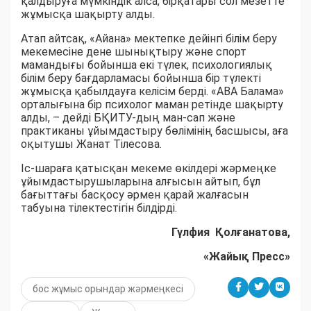
қалдыруға мүмкіндік алса, бірқатары сол мезетте
жұмысқа шақырту алды.
Атап айтсақ, «Айана» мектепке дейінгі білім беру
мекемесіне дене шынықтыру және спорт
мамандығы бойынша екі түлек, психологиялық
білім беру бағдарламасы бойынша бір түлекті
жұмысқа қабылдауға келісім берді. «АВА Балама»
орталығына бір психолог маман ретінде шақырту
алды, – дейді БҚИТУ-дың ман-сап және
практиканы ұйымдастыру бөлімінің басшысы, аға
оқытушы Жанат Тілесова.
Іс-шараға қатысқан мекеме өкілдері жәрмеңке
ұйымдастырушыларына алғысын айтып, бұл
бағыттағы басқосу әрмен қарай жалғасын
табуына тілектестігін білдірді.
Гүлфия Қолғанатова,
«Жайық Пресс»
бос жұмыс орындар жәрмеңкесі