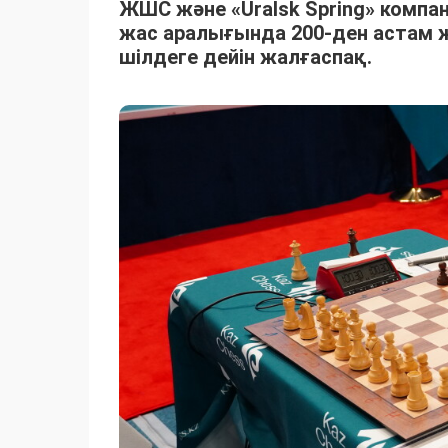
ЖШС және «Uralsk Spring» комп
жас аралығында 200-ден астам ж
шілдеге дейін жалғаспақ.