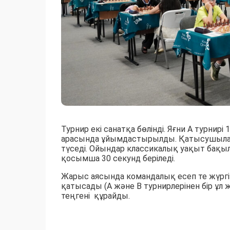
Турнир екі санатқа бөлінді. Яғни А турнирі
арасында ұйымдастырылды. Қатысушылар
түседі. Ойындар классикалық уақыт бақыл
қосымша 30 секунд беріледі.
Жарыс аясында командалық есеп те жүргіз
қатысады (А және B турнирлерінен бір ұл 
теңгені құрайды.