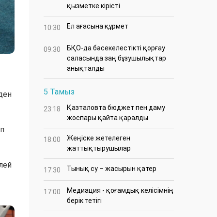
қызметке кірісті
Ел ағасына құрмет
10:30
БҚО-да бәсекелестікті қорғау
09:30
саласында заң бұзушылықтар
анықталды
5 Тамыз
ден
Қазталовта бюджет пен даму
23:18
жоспары қайта қаралды
ап
Жеңіске жетелеген
18:00
жаттықтырушылар
лей
Тынық су – жасырын қатер
17:30
Медиация - қоғамдық келісімнің
17:00
берік тетігі