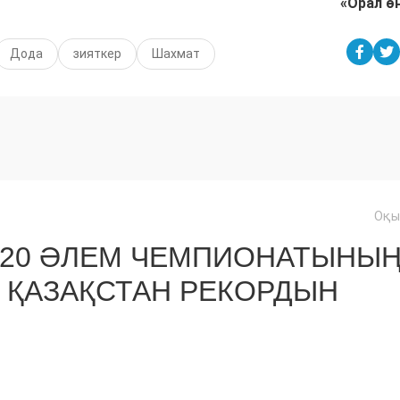
«Орал өң
Дода
зияткер
Шахмат
Оқы
U20 ӘЛЕМ ЧЕМПИОНАТЫНЫ
 ҚАЗАҚСТАН РЕКОРДЫН