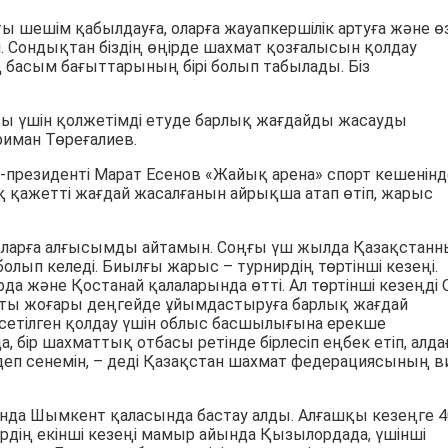
ы шешім қабылдауға, оларға жауапкершілік артуға және ө
і. Сондықтан біздің өңірде шахмат қозғалысын қолдау
ң басым бағыттарының бірі болып табылады. Біз
 үшін қолжетімді етуде барлық жағдайды жасауды
ариман Төреғалиев.
президенті Марат Есенов «Жайық арена» спорт кешенінд
қ қажетті жағдай жасалғанын айрықша атап өтіп, жарыс
ыларға алғысымды айтамын. Соңғы үш жылда Қазақстан
болып келеді. Биылғы жарыс – турнирдің төртінші кезеңі.
да және Қостанай қалаларында өтті. Ал төртінші кезеңді 
сты жоғары деңгейде ұйымдастыруға барлық жағдай
рсетілген қолдау үшін облыс басшылығына ерекше
, бір шахматтық отбасы ретінде бірлесіп еңбек етіп, алд
еп сенемін, – деді Қазақстан шахмат федерациясының в
ында Шымкент қаласында бастау алды. Алғашқы кезеңге 4
дің екінші кезеңі мамыр айында Қызылордада, үшінші