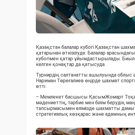
Қазақстан балалар кубогі Қазақстан ша
қатарынан өткізілуде. Балалар арасындағы
кубогімен қатар ұйымдастырылады. Биыл
келген қонақтар да қатысуда.
Турнирдің салтанатты ашылуында облыс 
Нариман Төреғалиев өңірде шахмат спорт
өтті.
– Мемлекет басшысы ҚасымЖомарт Тоқаев
мәдениеттің, тәрбие мен білім берудің маң
тапсырмасымен елімізде шахматты дамыту 
стратегиялық көзқарас және адамның инт