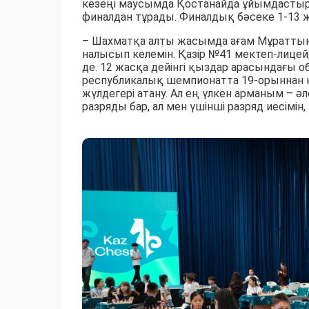
кезеңі маусымда Қостанайда ұйымдастыр
финалдан тұрады. Финалдық бәсеке 1-13 
– Шахматқа алты жасымда ағам Мұраттың 
налысып келемін. Қазір №41 мектеп-лиц
де. 12 жасқа дейінгі қыздар арасындағы о
республикалық шемпионатта 19-орыннан к
жүлдегері атану. Ал ең үлкен арманым – 
разряды бар, ал мен үшінші разряд иесімі