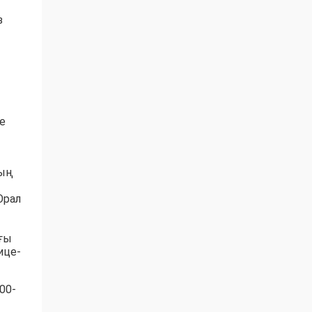
з
е
ның
Орал
ағы
ице-
00-