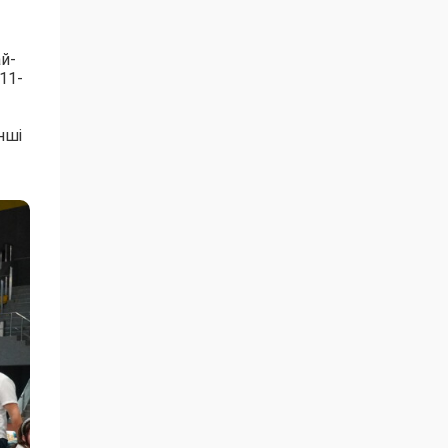
й-
11-
нші