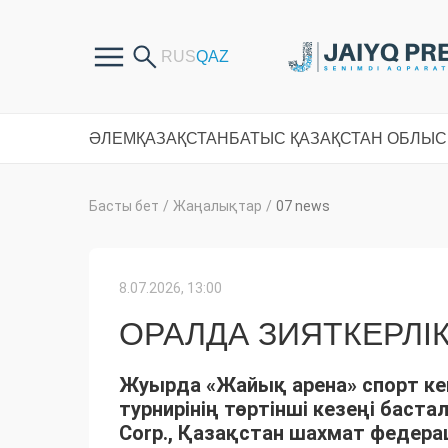
ӘЛЕМ
ҚАЗАҚСТАН
БАТЫС ҚАЗАҚСТАН ОБЛЫ
Басты бет
/
Жаңалықтар
/
07 news
8.07.2026, 13:00
ОРАЛДА ЗИЯТКЕРЛІ
Жуырда «Жайық арена» спорт кеш
турнирінің төртінші кезеңі баста
Corp., Қазақстан шахмат федера