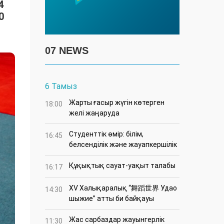
4
0
07 NEWS
6 Тамыз
Жарты ғасыр жүгін көтерген
18:00
желі жаңаруда
Студенттік өмір: білім,
16:45
белсенділік және жауапкершілік
Құқықтық сауат-уақыт талабы
16:17
XV Халықаралық “舞蹈世界 Удао
14:30
шыжие” атты би байқауы
Жас сарбаздар жауынгерлік
11:30