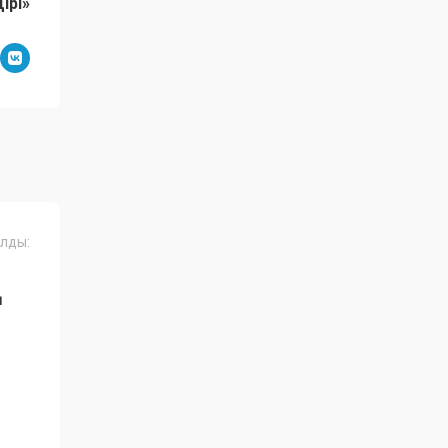
ірі»
лды:
Ң