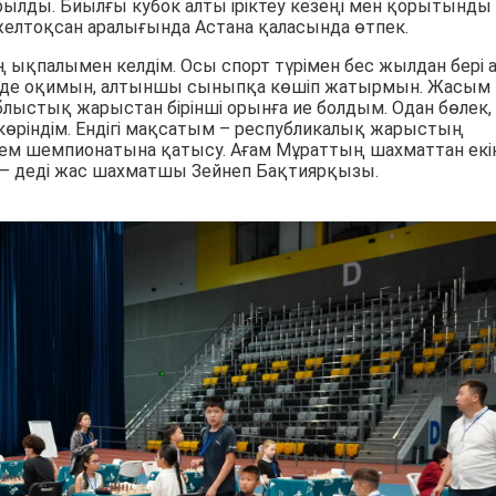
ылды. Биылғы кубок алты іріктеу кезеңі мен қорытынды
желтоқсан аралығында Астана қаласында өтпек.
ықпалымен келдім. Осы спорт түрімен бес жылдан бері а
ейде оқимын, алтыншы сыныпқа көшіп жатырмын. Жасым 
блыстық жарыстан бірінші орынға ие болдым. Одан бөлек,
өріндім. Ендігі мақсатым – республикалық жарыстың
әлем шемпионатына қатысу. Ағам Мұраттың шахматтан екі
н, – деді жас шахматшы Зейнеп Бақтиярқызы.