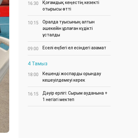
Қоғамдық кеңестің кезекті
16:30
отырысы өтті
Оралда туысының алтын
10:15
әшекейін ұрлаған күдікті
ұсталды
Еселі еңбегі ел есіндегі азамат
09:00
4 Тамыз
Кешенді жоспарды орындау
18:00
кешеуілдемеуі керек
Дәуір ерлігі: Сырым ауданына +
16:15
1 негізгі мектеп