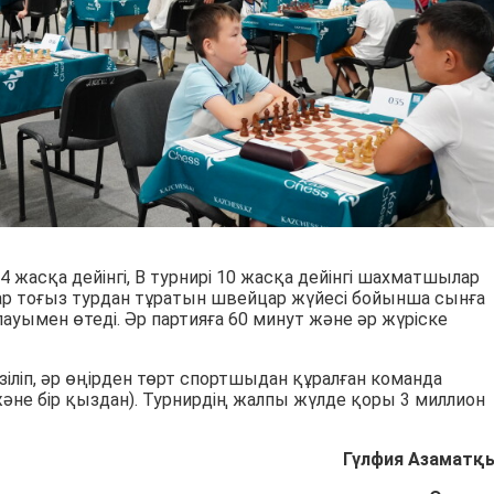
 14 жасқа дейінгі, B турнирі 10 жасқа дейінгі шахматшылар
 тоғыз турдан тұратын швейцар жүйесі бойынша сынға
ауымен өтеді. Әр партияға 60 минут және әр жүріске
іліп, әр өңірден төрт спортшыдан құралған команда
және бір қыздан). Турнирдің жалпы жүлде қоры 3 миллион
Гүлфия Азаматқ