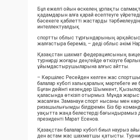
Бұл ежелгі ойын өскелең ұрпақты салмақт
қадамдарын алға қарай есептеуге үйретед
бәсекеге қабілетті жастарды тәрбиелеуді
интеллектуалдық
спортты облыс тұрғындарының әрқайсысы
жалғастыра береміз, – деді облыс әкімі Н
Қазақстан шахмат федерациясының вице-
турнирді жоғары деңгейде өткізуге барлы
ұйымдастырушыларына алғыс айтты.
– Көршілес Ресейден келген жас спортш
балалар кубогі халықаралық мәртебеге ие 
Бұған дейінгі кезеңдер Шымкент, Қызылор
қаласында өткізіп отырмыз. Мұнда жары
жасалған. Заманауи спорт нысаны мен кө
ризашылығымды білдіремін. Біз бір команда
уақытта жаңа белестерді бағындырамыз д
президенті Марат Есенов.
Қазақстан балалар кубогі биыл наурыз ай
ден астам жас шахматшы қатысты. Турнир