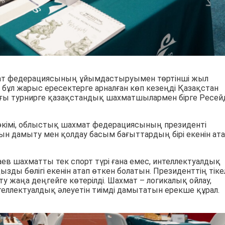
хмат федерациясының ұйымдастыруымен төртінші жыл
 бұл жарыс ересектерге арналған көп кезеңді Қазақстан
ғы турнирге қазақстандық шахматшылармен бірге Ресей
әкімі, облыстық шахмат федерациясының президенті
ын дамыту мен қолдау басым бағыттардың бірі екенін ат
 шахматты тек спорт түрі ғана емес, интеллектуалдық
ызды бөлігі екенін атап өткен болатын. Президенттің тіке
жаңа деңгейге көтерілді. Шахмат – логикалық ойлау,
еллектуалдық әлеуетін тиімді дамытатын ерекше құрал.