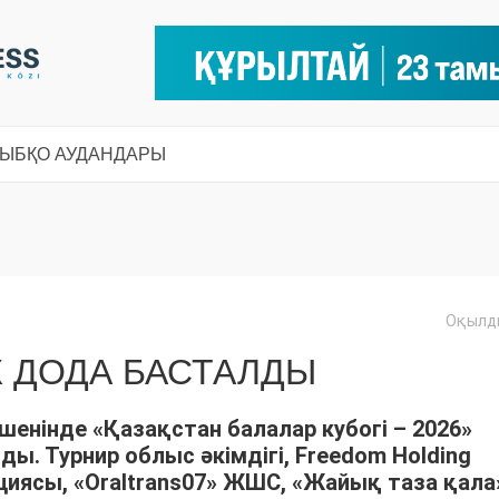
СЫ
БҚО АУДАНДАРЫ
Оқылды
К ДОДА БАСТАЛДЫ
енінде «Қазақстан балалар кубогі – 2026»
лды. Турнир облыс әкімдігі, Freedom Holding
циясы, «Oraltrans07» ЖШС, «Жайық таза қала