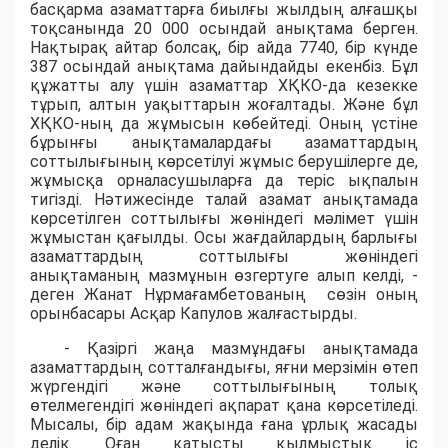
басқарма азаматтарға биылғы жылдың алғашқы
тоқсанында 20 000 осындай анықтама берген.
Нақтырақ айтар болсақ, бір айда 7740, бір күнде
387 осындай анықтама дайындайды екенбіз. Бұл
құжатты алу үшін азаматтар ХҚКО-да кезекке
тұрып, алтын уақыттарын жоғалтады. Және бұл
ХҚКО-ның да жұмысын көбейтеді. Оның үстіне
бұрынғы анықтамалардағы азаматтардың
соттылығының көрсетілуі жұмыс берушілерге де,
жұмысқа орналасушыларға да теріс ықпалын
тигізді. Нәтижесінде талай азамат анықтамада
көрсетілген соттылығы жөніндегі мәлімет үшін
жұмыстан қағылды. Осы жағдайлардың барлығы
азаматтардың соттылығы жөніндегі
анықтаманың мазмұнын өзгертуге алып келді, -
деген Жанат Нұрмағамбетованың сөзін оның
орынбасары Асқар Капулов жалғастырды.
- Қазіргі жаңа мазмұндағы анықтамада
азаматтардың сотталғандығы, яғни мерзімін өтеп
жүргендігі және соттылығының толық
өтелмегендігі жөніндегі ақпарат қана көрсетіледі.
Мысалы, бір адам жақында ғана ұрлық жасады
делік. Оған қатысты қылмыстық іс