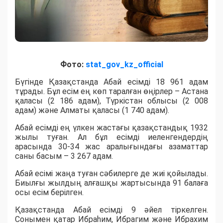
Фото:
stat_gov_kz_official
Бүгінде Қазақстанда Абай есімді 18 961 адам
тұрады. Бұл есім ең көп таралған өңірлер – Астана
қаласы (2 186 адам), Түркістан облысы (2 008
адам) және Алматы қаласы (1 740 адам).
Абай есімді ең үлкен жастағы қазақстандық 1932
жылы туған. Ал бұл есімді иеленгендердің
арасында 30-34 жас аралығындағы азаматтар
саны басым – 3 267 адам.
Абай есімі жаңа туған сәбилерге де жиі қойылады.
Биылғы жылдың алғашқы жартысында 91 балаға
осы есім берілген.
Қазақстанда Абай есімді 9 әйел тіркелген.
Сонымен қатар Ибраһим, Ибрагим және Ибрахим