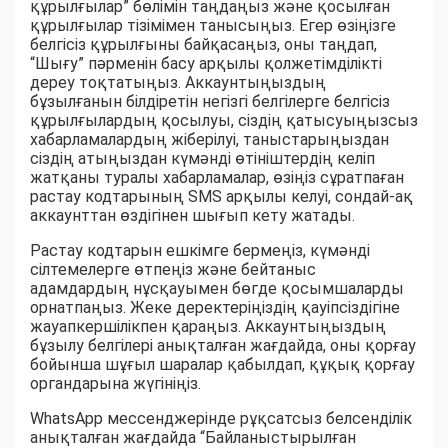
құрылғылар” бөлімін таңдаңыз және қосылған
құрылғылар тізімімен танысыңыз. Егер өзіңізге
белгісіз құрылғыны байқасаңыз, оны таңдап,
“Шығу” пәрменін басу арқылы қолжетімділікті
дереу тоқтатыңыз. Аккаунтыңыздың
бұзылғанын білдіретін негізгі белгілерге белгісіз
құрылғылардың қосылуы, сіздің қатысуыңызсыз
хабарламалардың жіберілуі, таныстарыңыздан
сіздің атыңыздан күмәнді өтініштердің келіп
жатқаны туралы хабарламалар, өзіңіз сұратпаған
растау кодтарының SMS арқылы келуі, сондай-ақ
аккаунттан өздігінен шығып кету жатады.
Растау кодтарын ешкімге бермеңіз, күмәнді
сілтемелерге өтпеңіз және бейтаныс
адамдардың нұсқауымен бөгде қосымшаларды
орнатпаңыз. Жеке деректеріңіздің қауіпсіздігіне
жауапкершілікпен қараңыз. Аккаунтыңыздың
бұзылу белгілері анықталған жағдайда, оны қорғау
бойынша шұғыл шаралар қабылдап, құқық қорғау
органдарына жүгініңіз.
WhatsApp мессенджерінде рұқсатсыз белсенділік
анықталған жағдайда “Байланыстырылған