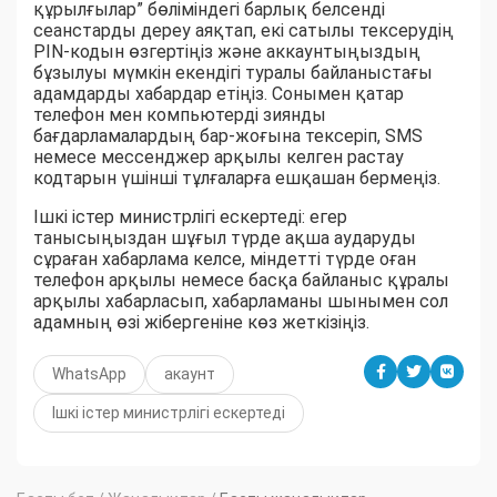
құрылғылар” бөліміндегі барлық белсенді
сеанстарды дереу аяқтап, екі сатылы тексерудің
PIN-кодын өзгертіңіз және аккаунтыңыздың
бұзылуы мүмкін екендігі туралы байланыстағы
адамдарды хабардар етіңіз. Сонымен қатар
телефон мен компьютерді зиянды
бағдарламалардың бар-жоғына тексеріп, SMS
немесе мессенджер арқылы келген растау
кодтарын үшінші тұлғаларға ешқашан бермеңіз.
Ішкі істер министрлігі ескертеді: егер
танысыңыздан шұғыл түрде ақша аударуды
сұраған хабарлама келсе, міндетті түрде оған
телефон арқылы немесе басқа байланыс құралы
арқылы хабарласып, хабарламаны шынымен сол
адамның өзі жібергеніне көз жеткізіңіз.
WhatsApp
акаунт
Ішкі істер министрлігі ескертеді