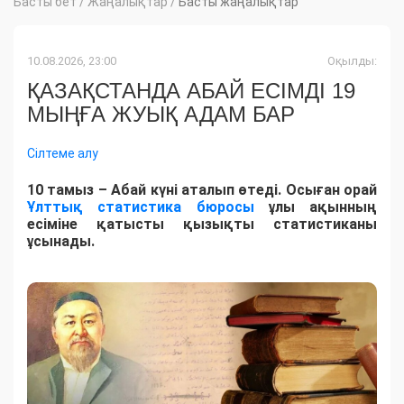
Басты бет
/
Жаңалықтар
/
Басты жаңалықтар
10.08.2026, 23:00
Оқылды:
ҚАЗАҚСТАНДА АБАЙ ЕСІМДІ 19
МЫҢҒА ЖУЫҚ АДАМ БАР
Сілтеме алу
10 тамыз – Абай күні аталып өтеді. Осыған орай
Ұлттық статистика бюросы
ұлы ақынның
есіміне қатысты қызықты статистиканы
ұсынады.