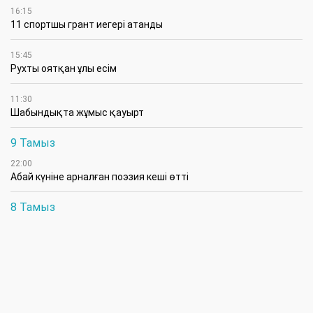
16:15
11 спортшы грант иегері атанды
15:45
Рухты оятқан ұлы есім
11:30
Шабындықта жұмыс қауырт
9 Тамыз
22:00
Абай күніне арналған поэзия кеші өтті
8 Тамыз
10:30
Шыңғырлауда Абайдың 181 жылдығына арналған әдеби-
сазды кеш өтті
10:00
Отан шебін күзеткен ерлерге құрмет көрсетілді