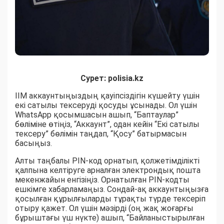
Сурет: polisia.kz
ІІМ аккаунтыңыздың қауіпсіздігін күшейту үшін
екі сатылы тексеруді қосуды ұсынады. Ол үшін
WhatsApp қосымшасын ашып, “Баптаулар”
бөліміне өтіңіз, “Аккаунт”, одан кейін “Екі сатылы
тексеру” бөлімін таңдап, “Қосу” батырмасын
басыңыз.
Алты таңбалы PIN-код орнатып, қолжетімділікті
қалпына келтіруге арналған электрондық пошта
мекенжайын енгізіңіз. Орнатылған PIN-кодты
ешкімге хабарламаңыз. Сондай-ақ аккаунтыңызға
қосылған құрылғыларды тұрақты түрде тексеріп
отыру қажет. Ол үшін мәзірді (оң жақ жоғарғы
бұрыштағы үш нүкте) ашып, “Байланыстырылған