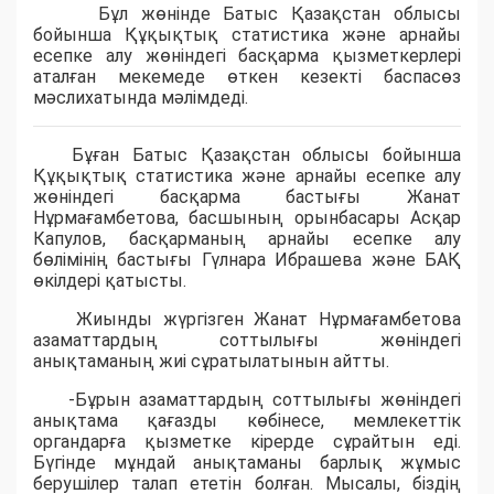
Бұл жөнінде Батыс Қазақстан облысы
бойынша Құқықтық статистика және арнайы
есепке алу жөніндегі басқарма қызметкерлері
аталған мекемеде өткен кезекті баспасөз
мәслихатында мәлімдеді.
Бұған Батыс Қазақстан облысы бойынша
Құқықтық статистика және арнайы есепке алу
жөніндегі басқарма бастығы Жанат
Нұрмағамбетова, басшының орынбасары Асқар
Капулов, басқарманың арнайы есепке алу
бөлімінің бастығы Гүлнара Ибрашева және БАҚ
өкілдері қатысты.
Жиынды жүргізген Жанат Нұрмағамбетова
азаматтардың соттылығы жөніндегі
анықтаманың жиі сұратылатынын айтты.
-Бұрын азаматтардың соттылығы жөніндегі
анықтама қағазды көбінесе, мемлекеттік
органдарға қызметке кірерде сұрайтын еді.
Бүгінде мұндай анықтаманы барлық жұмыс
берушілер талап ететін болған. Мысалы, біздің