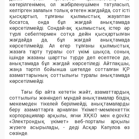
көтерілгенімен, ол жәбірленушімен татуласып,
келтірген залалын толық өтеген жағдайда, сот істі
қысқартып, тұлғаны қылмыстық жауаптан
босатса, онда бұл жағдай анықтамада
көрсетілмейді. Сондай-ақ қылмыстық істер әр
түрлі себептермен сотқа дейін қысқартылған
жағдайда да, бұл жағдай анықтамада
көрсетілмейді. Ал егер тұлғаны қылмыстық
жазаға тарту туралы сот үкімі шықса, соның
ішінде жазаны шартты түрде деп есептесе де,
анықтамада бұл жағдай көрсетіледі. Айтпақшы,
жаңа тәртіп бойынша шетелде сотталған ҚР
азаматтарының соттылығы туралы анықтамада
көрсетілмейді.
Тағы бір айта кететін жәйт, азаматтардың
соттылығы жөніндегі мұндай анықтамалар біздің
мекемеден тікелей берілмейді, анықтамаларды
беру азаматтарға арналған Үкімет-мемлекеттік
корпорациялар арқылы, яғни ХҚКО мен e.gov.kz
«Электрондық үкімет» веб-порталы арқылы
жүзеге асырылады, - деді Асқар Капулов өз
сөзінде.