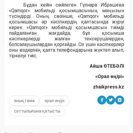
Бұдан кейін сөйлеген Гүлнара Ибрашева
«Qamqor» мобильді қосымшасының маңызын
түсіндірді. Оның сөзінше, «Qamqor» мобильді
қосымшасы әр кәсіпкердің қалтасында жүруі
керек. «Qamqor» мобильді қосымшасын тиімді
пайдаланған жағдайда, бұл қосымша
кәсіпкерлерді жалған тексерушілерден,
бопсалаушылардан қорғайды. Ол үшін кәсіпкерлер
оны өздерінің қалта телефондарына жүктеп алып,
тіркелуі тиіс.
Айша ӨТЕБӘЛІ
«Орал өңірі»
zhaikpress.kz
анықтама
орал өңірі
соттылығына қатысты