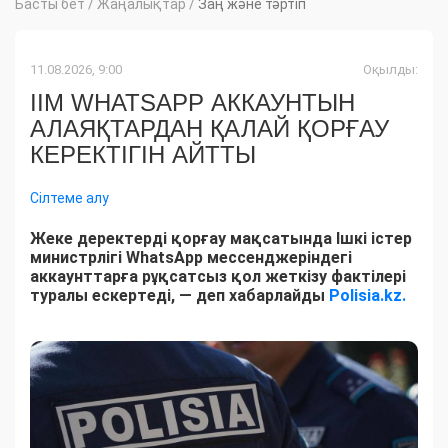
Басты бет
/
Жаңалықтар
/
Заң және тәртіп
11.08.2026, 9:00
Оқылды:
ІІМ WHATSAPP АККАУНТЫН
АЛАЯҚТАРДАН ҚАЛАЙ ҚОРҒАУ
КЕРЕКТІГІН АЙТТЫ
Сілтеме алу
Жеке деректерді қорғау мақсатында Ішкі істер
министрлігі WhatsApp мессенджеріндегі
аккаунттарға рұқсатсыз қол жеткізу фактілері
туралы ескертеді, — деп хабарлайды
Polisia.kz.