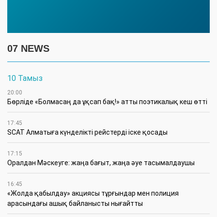
07 NEWS
10 Тамыз
20:00
Бөрліде «Болмасаң да ұқсап бақ!» атты поэтикалық кеш өтті
17:45
SCAT Алматыға күнделікті рейстерді іске қосады
17:15
Оралдан Мәскеуге: жаңа бағыт, жаңа әуе тасымалдаушы
16:45
«Жолда қабылдау» акциясы тұрғындар мен полиция
арасындағы ашық байланысты нығайтты