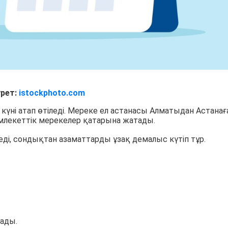
рет:
istockphoto.com
күні атап өтіледі. Мереке ел астанасы Алматыдан Астанағ
мемлекеттік мерекелер қатарына жатады.
еді, сондықтан азаматтарды ұзақ демалыс күтіп тұр.
ады.