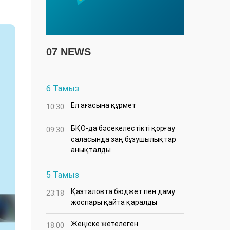
07 NEWS
6 Тамыз
Ел ағасына құрмет
10:30
БҚО-да бәсекелестікті қорғау
09:30
саласында заң бұзушылықтар
анықталды
5 Тамыз
Қазталовта бюджет пен даму
23:18
жоспары қайта қаралды
Жеңіске жетелеген
18:00