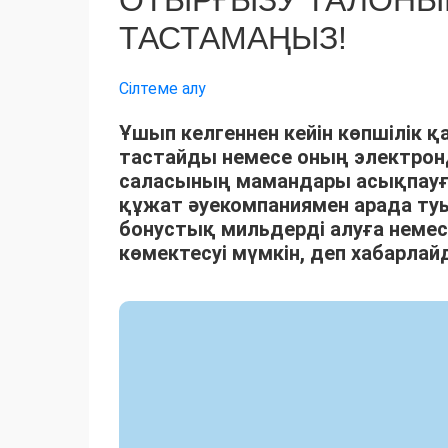
ОТЫРҒЫЗУ ТАЛОНЫН
ТАСТАМАҢЫЗ!
Сілтеме алу
Ұшып келгеннен кейін көпшілік 
тастайды немесе оның электронд
саласының мамандары асықпауға 
құжат әуекомпаниямен арада туы
бонустық мильдерді алуға немес
көмектесуі мүмкін, деп хабарла