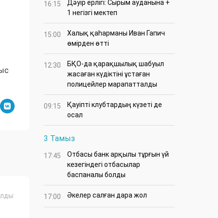
Дәуір ерлігі: Сырым ауданына +
16:15
1 негізгі мектеп
Халық қаһарманы Иван Гапич
15:00
өмірден өтті
БҚО-да қарақшылық шабуыл
12:30
мыс
жасаған күдіктіні ұстаған
полицейлер марапатталды
Қауіпті клубтардың күзеті де
09:15
осал
3 Тамыз
Отбасы банк арқылы тұрғын үй
17:45
кезегіндегі отбасылар
баспаналы болды
Әкелер салған дара жол
лды:
17:00