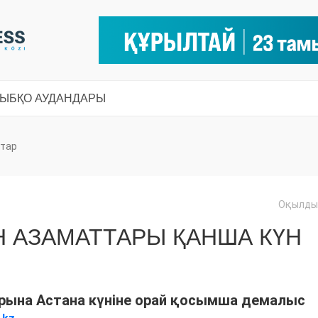
СЫ
БҚО АУДАНДАРЫ
тар
Оқылды:
Н АЗАМАТТАРЫ ҚАНША КҮН
рына Астана күніне орай қосымша демалыс
.