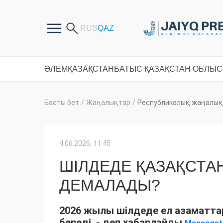
ӘЛЕМ
ҚАЗАҚСТАН
БАТЫС ҚАЗАҚСТАН ОБЛЫ
Басты бет
/
Жаңалықтар
/
Республикалық жаңалық
4.06.2026, 11:45
ШІЛДЕДЕ ҚАЗАҚСТА
ДЕМАЛАДЫ?
2026 жылы шілдеде ел азаматта
береді, - деп хабарлайды