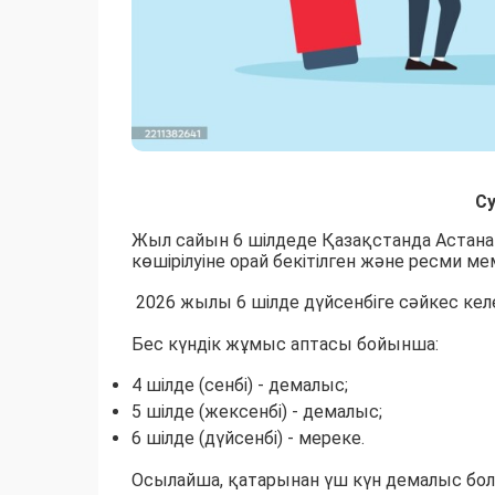
Су
Жыл сайын 6 шілдеде Қазақстанда Астана 
көшірілуіне орай бекітілген және ресми 
2026 жылы 6 шілде дүйсенбіге сәйкес кел
Бес күндік жұмыс аптасы бойынша:
4 шілде (сенбі) - демалыс;
5 шілде (жексенбі) - демалыс;
6 шілде (дүйсенбі) - мереке.
Осылайша, қатарынан үш күн демалыс бол