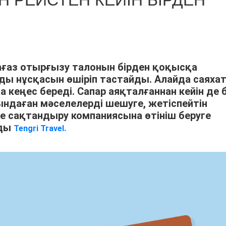
 РЕЙСТЕН КЕЙІН БІРДЕН
қағаз отырғызу талонын бірден қоқысқа
ы нұсқасын өшіріп тастайды. Алайда саяха
кеңес береді. Сапар аяқталғаннан кейін де 
ндаған мәселелерді шешуге, жетіспейтін
е сақтандыру компаниясына өтініш беруге
йды
Tengri Travel.