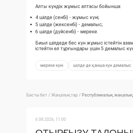
Алты күндік жұмыс аптасы бойынша:
4 шілде (сенбі) - жұмыс күні;
5 шілде (жексенбі) - демалыс;
6 шілде (дүйсенбі) - мереке.
Биыл шілдеде бес күн жұмыс істейтін азам
істейтін ел тұрғындары үшін 5 демалыс кү
мереке күні
шілде де қанша күн демалыс
Басты бет
/
Жаңалықтар
/
Республикалық жаңалық
6.08.2026, 11:00