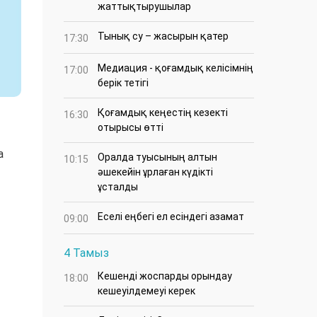
жаттықтырушылар
Тынық су – жасырын қатер
17:30
Медиация - қоғамдық келісімнің
17:00
берік тетігі
Қоғамдық кеңестің кезекті
16:30
отырысы өтті
а
Оралда туысының алтын
10:15
әшекейін ұрлаған күдікті
ұсталды
Еселі еңбегі ел есіндегі азамат
09:00
4 Тамыз
Кешенді жоспарды орындау
18:00
кешеуілдемеуі керек