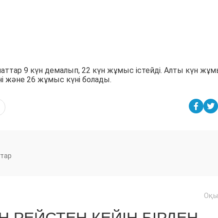
аттар 9 күн демалып, 22 күн жұмыс істейді. Алты күн жұ
ні және 26 жұмыс күні болады.
тар
Оқы