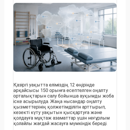
Қазіргі уақытта еліміздің 12 өңірінде
әрқайсысы 150 орынға есептелген оңалту
орталықтарын салу бойынша ауқымды жоба
іске асырылуда. Жаңа нысандар оңалту
қызметтерінің қолжетімділігін арттырып,
кезекті күту уақытын қысқартуға және
қолдауға мұқтаж азаматтар үшін неғұрлым
қолайлы жағдай жасауға мүмкіндік береді.