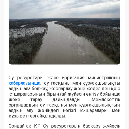
Су ресурстары және ирригация министрілігінің
хабарлауынша
, су тасқыны мен құрғақшылықты
алдын ала болжау, жоспарлау және жедел ден қою
іс-шараларының бірыңғай жүйесін енгізу бойынша
жеке тарау дайындалды. Мемлекеттік
органдардың су тасқыны мен құрғақшылықтың
алдын алу жөніндегі негізгі іс-шаралары мен
құзыреттері айқындалды.
Сондай-ақ ҚР Су ресурстарын басқару жүйесін