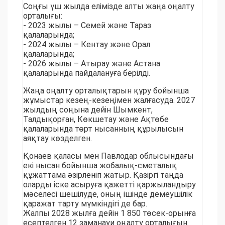
Соңғы үш жылда елімізде алты жаңа оңалту
орталығы:
- 2023 жылы – Семей және Тараз
қалаларында;
- 2024 жылы – Кентау және Орал
қалаларында;
- 2026 жылы – Атырау және Астана
қалаларында пайдалануға берілді.
Жаңа оңалту орталықтарын құру бойынша
жұмыстар кезең-кезеңімен жалғасуда. 2027
жылдың соңына дейін Шымкент,
Талдықорған, Көкшетау және Ақтөбе
қалаларында төрт нысанның құрылысын
аяқтау көзделген.
Қонаев қаласы мен Павлодар облысындағы
екі нысан бойынша жобалық-сметалық
құжаттама әзірленіп жатыр. Қазіргі таңда
оларды іске асыруға қажетті қаржыландыру
мәселесі шешілуде, оның ішінде демеушілік
қаражат тарту мүмкіндігі де бар.
Жалпы 2028 жылға дейін 1 850 төсек-орынға
есептелген 12 заманауи оңалту орталығын