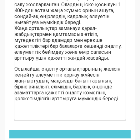
салу жоспарланған. Олардың іске қосылуы 1
400-ден астам жаңа жұмыс орнын ашуға,
сондай-ақ өңірлердің кадрлық әлеуетін
нығайтуға мүмкіндік береді.
Жаңа орталықтар заманауи құрал-
жабдықтармен қамтамасыз етіліп,
мүгедектігі бар адамдар мен ерекше
қажеттіліктері бар балаларға кешенді оңалту,
әлеуметтік бейімдеу және өмір сапасын
арттыру үшін қажетті жағдай жасайды.
Осылайша, оңалту орталықтарының желісін
кеңейту әлеуметтік қорғау жүйесін
жаңғыртудың маңызды бағыттарының
біріне айналып, еліміздің барлық өңірінде
азаматтарға қажетті оңалту көмегінің
қолжетімділігін арттыруға мүмкіндік береді.