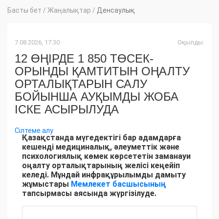
Басты бет
/
Жаңалықтар
/
Денсаулық
7.08.2026, 17:30
Оқылды:
12 ӨҢІРДЕ 1 850 ТӨСЕК-
ОРЫНДЫ ҚАМТИТЫН ОҢАЛТУ
ОРТАЛЫҚТАРЫН САЛУ
БОЙЫНША АУҚЫМДЫ ЖОБА
ІСКЕ АСЫРЫЛУДА
Сілтеме алу
Қазақстанда мүгедектігі бар адамдарға
кешенді медициналық, әлеуметтік және
психологиялық көмек көрсететін заманауи
оңалту орталықтарының желісі кеңейіп
келеді. Мұндай инфрақұрылымды дамыту
жұмыстары
Мемлекет басшысының
тапсырмасы аясында жүргізілуде.