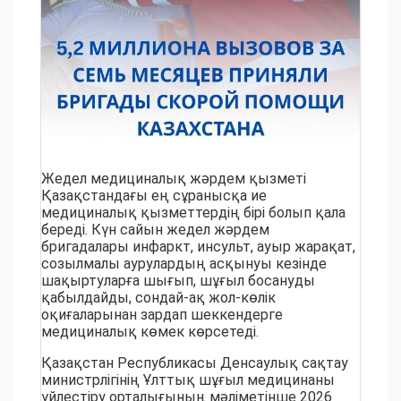
Жедел медициналық жәрдем қызметі
Қазақстандағы ең сұранысқа ие
медициналық қызметтердің бірі болып қала
береді. Күн сайын жедел жәрдем
бригадалары инфаркт, инсульт, ауыр жарақат,
созылмалы аурулардың асқынуы кезінде
шақыртуларға шығып, шұғыл босануды
қабылдайды, сондай-ақ жол-көлік
оқиғаларынан зардап шеккендерге
медициналық көмек көрсетеді.
Қазақстан Республикасы Денсаулық сақтау
министрлігінің Ұлттық шұғыл медицинаны
үйлестіру орталығының мәліметінше 2026