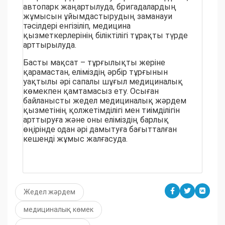
автопарк жаңартылуда, бригадалардың
жұмысын ұйымдастырудың заманауи
тәсілдері енгізіліп, медицина
қызметкерлерінің біліктілігі тұрақты түрде
арттырылуда.
Басты мақсат – тұрғылықты жеріне
қарамастан, еліміздің әрбір тұрғынын
уақтылы әрі сапалы шұғыл медициналық
көмекпен қамтамасыз ету. Осыған
байланысты жедел медициналық жәрдем
қызметінің қолжетімділігі мен тиімділігін
арттыруға және оны еліміздің барлық
өңірінде одан әрі дамытуға бағытталған
кешенді жұмыс жалғасуда.
Жедел жәрдем
медициналық көмек