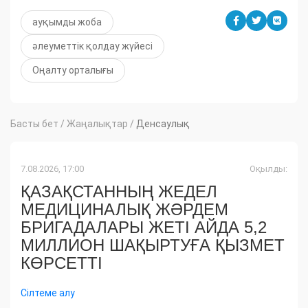
ауқымды жоба
әлеуметтік қолдау жүйесі
Оңалту орталығы
Басты бет
/
Жаңалықтар
/
Денсаулық
7.08.2026, 17:00
Оқылды:
ҚАЗАҚСТАННЫҢ ЖЕДЕЛ
МЕДИЦИНАЛЫҚ ЖӘРДЕМ
БРИГАДАЛАРЫ ЖЕТІ АЙДА 5,2
МИЛЛИОН ШАҚЫРТУҒА ҚЫЗМЕТ
КӨРСЕТТІ
Сілтеме алу