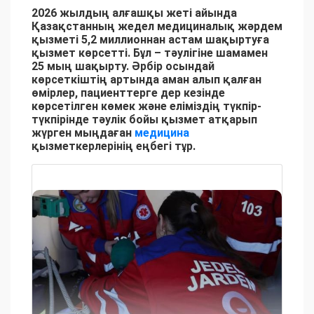
2026 жылдың алғашқы жеті айында
Қазақстанның жедел медициналық жәрдем
қызметі 5,2 миллионнан астам шақыртуға
қызмет көрсетті. Бұл – тәулігіне шамамен
25 мың шақырту. Әрбір осындай
көрсеткіштің артында аман алып қалған
өмірлер, пациенттерге дер кезінде
көрсетілген көмек және еліміздің түкпір-
түкпірінде тәулік бойы қызмет атқарып
жүрген мыңдаған
медицина
қызметкерлерінің еңбегі тұр.