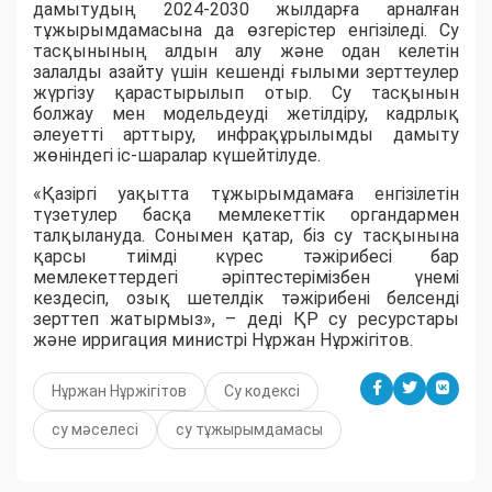
дамытудың 2024-2030 жылдарға арналған
тұжырымдамасына да өзгерістер енгізіледі. Су
тасқынының алдын алу және одан келетін
залалды азайту үшін кешенді ғылыми зерттеулер
жүргізу қарастырылып отыр. Су тасқынын
болжау мен модельдеуді жетілдіру, кадрлық
әлеуетті арттыру, инфрақұрылымды дамыту
жөніндегі іс-шаралар күшейтілуде.
«Қазіргі уақытта тұжырымдамаға енгізілетін
түзетулер басқа мемлекеттік органдармен
талқылануда. Сонымен қатар, біз су тасқынына
қарсы тиімді күрес тәжірибесі бар
мемлекеттердегі әріптестерімізбен үнемі
кездесіп, озық шетелдік тәжірибені белсенді
зерттеп жатырмыз», – деді ҚР су ресурстары
және ирригация министрі Нұржан Нұржігітов.
Нұржан Нұржігітов
Су кодексі
су мәселесі
су тұжырымдамасы