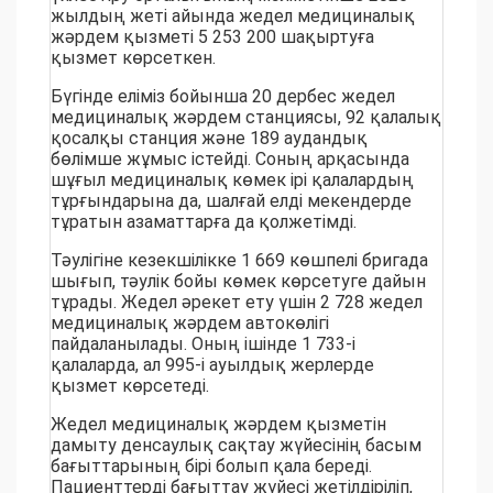
жылдың жеті айында жедел медициналық
жәрдем қызметі 5 253 200 шақыртуға
қызмет көрсеткен.
Бүгінде еліміз бойынша 20 дербес жедел
медициналық жәрдем станциясы, 92 қалалық
қосалқы станция және 189 аудандық
бөлімше жұмыс істейді. Соның арқасында
шұғыл медициналық көмек ірі қалалардың
тұрғындарына да, шалғай елді мекендерде
тұратын азаматтарға да қолжетімді.
Тәулігіне кезекшілікке 1 669 көшпелі бригада
шығып, тәулік бойы көмек көрсетуге дайын
тұрады. Жедел әрекет ету үшін 2 728 жедел
медициналық жәрдем автокөлігі
пайдаланылады. Оның ішінде 1 733-і
қалаларда, ал 995-і ауылдық жерлерде
қызмет көрсетеді.
Жедел медициналық жәрдем қызметін
дамыту денсаулық сақтау жүйесінің басым
бағыттарының бірі болып қала береді.
Пациенттерді бағыттау жүйесі жетілдіріліп,