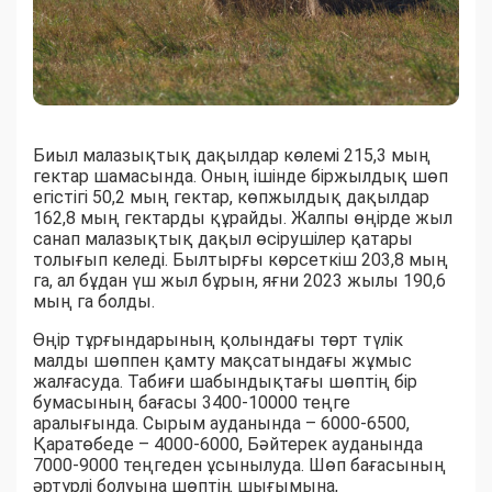
Биыл малазықтық дақылдар көлемі 215,3 мың
гектар шамасында. Оның ішінде біржылдық шөп
егістігі 50,2 мың гектар, көпжылдық дақылдар
162,8 мың гектарды құрайды. Жалпы өңірде жыл
санап малазықтық дақыл өсірушілер қатары
толығып келеді. Былтырғы көрсеткіш 203,8 мың
га, ал бұдан үш жыл бұрын, яғни 2023 жылы 190,6
мың га болды.
Өңір тұрғындарының қолындағы төрт түлік
малды шөппен қамту мақсатындағы жұмыс
жалғасуда. Табиғи шабындықтағы шөптің бір
бумасының бағасы 3400-10000 теңге
аралығында. Сырым ауданында – 6000-6500,
Қаратөбеде – 4000-6000, Бәйтерек ауданында
7000-9000 теңгеден ұсынылуда. Шөп бағасының
әртүрлі болуына шөптің шығымына,