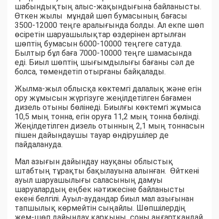
шабындықтың алыс-жақындығына байланысты.
Өткен жылы мұндай шөп бумасының бағасы
3500-12000 теңге аралығында болды. Ал екпе шөп
өсіретін шаруашылықтар өздерінен артылған
шөптің бумасын 6000-10000 теңгеге сатуда.
Былтыр бұл баға 7000-10000 теңге шамасында
еді. Биыл шөптің шығымдылығы бағаны сәл де
болса, төмендетіп отырғаны байқалады.
Жылма-жыл облысқа көктемгі далалық және егін
ору жұмысын жүргізуге жеңілдетілген бағамен
дизель отыны бөлінеді. Биылғы көктемгі жұмыса
10,5 мың тонна, егін оруға 11,2 мың тонна бөлінді.
Жеңілдетілген дизель отынның 2,1 мың тоннасын
пішен дайындаушы тауар өндірушілер де
пайдалануда.
Мал азығын дайындау науқаны облыстық
штабтың тұрақты бақылауына алынған. Өйткені
ауыл шаруашылығы саласының дамуы
шаруалардың еңбек нәтижесіне байланысты
екені белгілі. Ауыл-аудандар биыл мал азығынан
тапшылық көрмейтін сыңайлы. Шөпшілердің
жем-шөп дайындау қарқыны соны аңғартқандай.