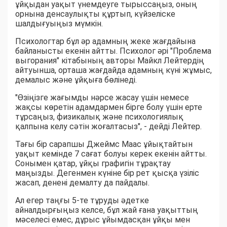
ұйқыдан уақыт үнемдеуге тырыссаңыз, оның
орнына денсаулықты құртып, күйзеліске
шалдығуыңыз мүмкін.
Психологтар бұл әр адамның жеке жағдайына
байланысты екенін айтты. Психолог әрі "Проблема
выгорания" кітабының авторы Майкл Лейтердің
айтуынша, орташа жағдайда адамның күні жұмыс,
демалыс және ұйқыға бөлінеді.
"Өзіңізге жағымды нәрсе жасау үшін немесе
жақсы көретін адамдармен бірге болу үшін ерте
тұрсаңыз, физикалық және психологиялық
қалпына келу сәтін жоғалтасыз", - дейді Лейтер.
Тағы бір сарапшы Джеймс Маас ұйықтайтын
уақыт кемінде 7 сағат болуы керек екенін айтты.
Сонымен қатар, ұйқы графигін тұрақтау
маңызды. Дегенмен күніне бір рет қысқа үзіліс
жасап, денені демалту да пайдалы.
Ал егер таңғы 5-те тұруды әдетке
айналдырғыңыз келсе, бұл жай ғана уақыттың
мәселесі емес, дұрыс ұйымдасқан ұйқы мен