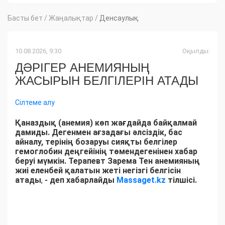
Басты бет
/
Жаңалықтар
/
Денсаулық
10.08.2026, 9:30
Оқылды:
ДӘРІГЕР АНЕМИЯНЫҢ
ЖАСЫРЫН БЕЛГІЛЕРІН АТАДЫ
Сілтеме алу
Қаназдық (анемия) көп жағдайда байқалмай
дамиды. Дегенмен ағзадағы әлсіздік, бас
айналу, терінің бозаруы сияқты белгілер
гемоглобин деңгейінің төмендегенінен хабар
беруі мүмкін. Терапевт Зарема Тен анемияның
жиі еленбей қалатын жеті негізгі белгісін
атады
,
- деп хабарлайды
Massaget.kz
тілшісі.