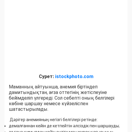
Сурет:
istockphoto.com
Маманның айтуынша, анемия біртіндеп
дамитындықтан, ағза оттегінің жетіспеуіне
бейімделіп үлгереді. Сол себепті оның белгілері
көбіне шаршау немесе күйзеліспен
шатастырылады.
Дәрігер анемияның негізгі белгілері ретінде:
демалғаннан кейін де кетпейтін әлсіздік пен шаршауды;