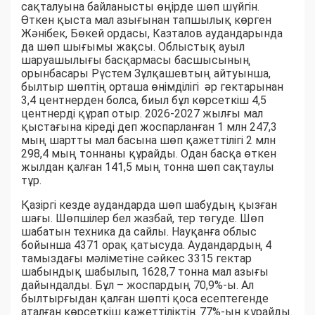
сақталуына байланысты өңірде шөп шүйгін.
Өткен қыста мал азығынан тапшылық көрген
Жәнібек, Бөкей ордасы, Казталов аудандарында
да шөп шығымы жақсы. Облыстық ауыл
шаруашылығы басқармасы басшысының
орынбасары Рүстем Зұлқашевтың айтуынша,
былтыр шөптің орташа өнімділігі әр гектарынан
3,4 центнерден болса, биыл бұл көрсеткіш 4,5
центнерді құрап отыр. 2026-2027 жылғы мал
қыстағына кіреді деп жоспарланған 1 млн 247,3
мың шартты мал басына шөп қажеттілігі 2 млн
298,4 мың тоннаны құрайды. Одан басқа өткен
жылдан қалған 141,5 мың тонна шөп сақтаулы
тұр.
Қазіргі кезде аудандарда шөп шабудың қызған
шағы. Шөпшілер бел жазбай, тер төгуде. Шөп
шабатын техника да сайлы. Науқанға облыс
бойынша 4371 орақ қатысуда. Аудандардың 4
тамыздағы мәліметіне сәйкес 3315 гектар
шабындық шабылып, 1628,7 тонна мал азығы
дайындалды. Бұл – жоспардың 70,9%-ы. Ал
былтырғыдан қалған шөпті қоса есептегенде
аталған көрсеткіш қажеттіліктің 77%-ын құрайды.