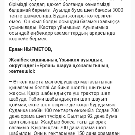
бірімізді қолдап, қажет болғанда көмегімізді
бұлдамай береміз. Ауылда бума шөп бағасы 3000
теңге шамасында. Бұдан жоғары көтерілген
емес. Он жыл болды осындай бағамен халыққа
ұсынылады. Жастар ұйымшыл. Ауылымыз
осындай еңбекқор азаматтардың арқасында
көркейе бермек.
Ерлан НЫҒМЕТОВ,
Жәнібек ауданының Ұзынкөл ауылдық
округіндегі «Ерлан» шаруа қожалығының
жетекшісі:
– Өткен қыста мал өсірушілер мал азығынан
қиналғаны белгілі. Ал биыл шөптің шығымы
жақсы. Қазір шабындықта үш трактор шөп
шабуда. Табиғи шабындықтан шөп шауып
қоймай, екпе шөп өсіруге де көңіл бұрудамыз.
Суданка шөбін 100 гектарға еккенбіз. Содан 700
дана орама шөп түсірдік. Былтыр 92 дана бума
шөп алынды. Жаңбыр болса, тағы да орақ
саламыз. Қырлықтан 700 дана орама шөп
шабылды. Оның гектарынан 150 дана орамадан