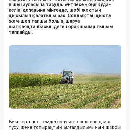
пішен ауласына тасуда. Әйтпесе «кәрі құда»
келіп, қаһарына мінгенде, шөбі жоқтың
қысылып қалатыны рас. Сондықтан қыста
жем-шөп тапшы болып, шаруа
шатқаяқтанбасын деген орақшылар тыным
таппайды.
Биыл ерте көктемдегі жауын-шашынның мол
түсуі және топырақтың ылғалдылығының жақсы