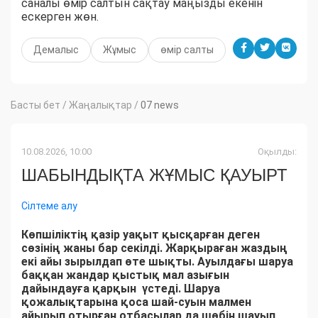
саналы өмір салтын сақтау маңызды екенін
ескерген жөн.
Демалыс
Жұмыс
өмір салты
Басты бет
/
Жаңалықтар
/
07 news
10.08.2026, 10:00
Оқылды:
ШАБЫНДЫҚТА ЖҰМЫС ҚАУЫРТ
Сілтеме алу
Көпшіліктің қазір уақыт қысқарған деген
сөзінің жаны бар секілді. Жарқыраған жаздың
екі айы зырылдап өте шықты. Ауылдағы шаруа
баққан жандар қыстық мал азығын
дайындауға қарқын үстеді. Шаруа
қожалықтарына қоса шай-суын малмен
айырып отырған отбасылар да шөбін шауып,