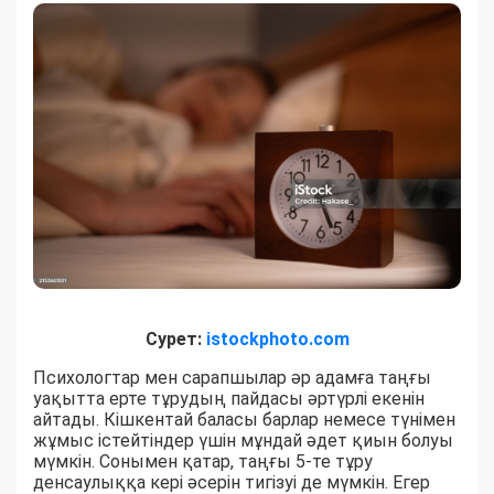
Сурет:
istockphoto.com
Психологтар мен сарапшылар әр адамға таңғы
уақытта ерте тұрудың пайдасы әртүрлі екенін
айтады. Кішкентай баласы барлар немесе түнімен
жұмыс істейтіндер үшін мұндай әдет қиын болуы
мүмкін. Сонымен қатар, таңғы 5-те тұру
денсаулыққа кері әсерін тигізуі де мүмкін. Егер