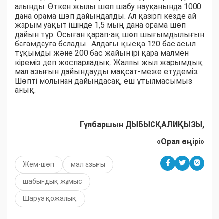
алынды. Өткен жылы шөп шабу науқанында 1000
дана орама шөп дайындалды. Ал қазіргі кезде ай
жарым уақыт ішінде 1,5 мың дана орама шөп
дайын тұр. Осыған қарап-ақ шөп шығымдылығын
бағамдауға болады. Алдағы қысқа 120 бас асыл
тұқымды және 200 бас жайын ірі қара малмен
кіреміз деп жоспарладық. Жалпы жыл жарымдық
мал азығын дайындауды мақсат-меже етудеміз.
Шөпті молынан дайындасақ, еш ұтылмасымыз
анық.
Гүлбаршын ДЫБЫСҚАЛИҚЫЗЫ,
«Орал өңірі»
Жем-шөп
мал азығы
шабындық жұмыс
Шаруа қожалық