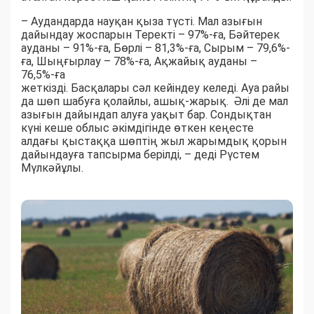
– Аудандарда науқан қыза түсті. Мал азығын
дайындау жоспарын Теректі – 97%-ға, Бәйтерек
ауданы – 91%-ға, Бөрлі – 81,3%-ға, Сырым – 79,6%-
ға, Шыңғырлау – 78%-ға, Ақжайық ауданы –
76,5%-ға
жеткізді. Басқалары сәл кейіндеу келеді. Ауа райы
да шөп шабуға қолайлы, ашық-жарық. Әлі де мал
азығын дайындап алуға уақыт бар. Сондықтан
күні кеше облыс әкімдігінде өткен кеңесте
алдағы қыстаққа шөптің жыл жарымдық қорын
дайындауға тапсырма берілді, – деді Рүстем
Мүлкәйұлы.