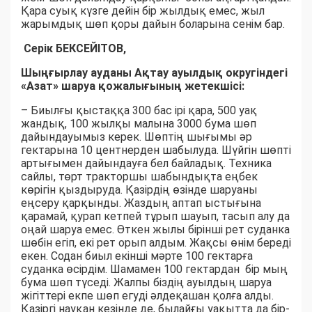
Қара суық күзге дейін бір жылдық емес, жыл
жарымдық шөп қоры дайын боларына сенім бар.
Серік БЕКСЕЙІТОВ,
Шыңғырлау ауданы Ақтау ауылдық округіндегі
«Азат» шаруа қожалығының жетекшісі:
– Биылғы қыстаққа 300 бас ірі қара, 500 уақ
жандық, 100 жылқы малына 3000 бума шөп
дайындауымыз керек. Шөптің шығымы әр
гектарына 10 центнерден шабылуда. Шүйгін шөпті
артығымен дайындауға бел байладық. Техника
сайлы, төрт тракторшы шабындықта еңбек
көрігін қыздыруда. Қазірдің өзінде шаруаны
еңсеру қарқынды. Жаздың аптап ыстығына
қарамай, қурап кетпей тұрып шауып, тасып алу да
оңай шаруа емес. Өткен жылы бірінші рет суданка
шөбін егіп, екі рет орып алдым. Жақсы өнім береді
екен. Содан биыл екінші мәрте 100 гектарға
суданка өсірдім. Шамамен 100 гектардан бір мың
бума шөп түседі. Жалпы біздің ауылдың шаруа
жігіттері екпе шөп егуді әлдеқашан қолға алды.
Қазіргі науқан кезінде де, былайғы уақытта да бір-