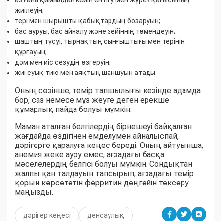
аз ғана қимылдан кейін ентігу мен жүрек қағысының
жиілеуін;
тері мен шырышты қабықтардың бозаруын;
бас ауруы, бас айналу және зейіннің төмендеуін;
шаштың түсуі, тырнақтың сынғыштығы мен терінің
құрғауын;
дәм мен иіс сезудің өзгеруін;
жиі суық тию мен аяқтың шаншуын атады.
Оның сөзінше, темір тапшылығы кезінде адамда
бор, саз немесе мұз жеуге деген ерекше
құмарлық пайда болуы мүмкін.
Маман аталған белгілердің бірнешеуі байқалған
жағдайда өздігінен емделумен айналыспай,
дәрігерге қаралуға кеңес береді. Оның айтуынша,
анемия жеке ауру емес, ағзадағы басқа
мәселелердің белгісі болуы мүмкін. Сондықтан
жалпы қан талдауын тапсырып, ағзадағы темір
қорын көрсететін ферритин деңгейін тексеру
маңызды.
дәрігер кеңесі
денсаулық