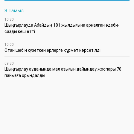
8 Тамыз
10:30
Шыңғырлауда Абайдың 181 жылдығына арналған әдеби-
сазды кеш өтті
10:00
Отан шебін күзеткен ерлерге құрмет көрсетілді
09:30
​Шыңғырлау ауданында мал азығын дайындау жоспары 78
пайызға орындалды
09:00
​Теректіде жас отбасыларға арналған тренинг өтті
7 Тамыз
16:45
Балалардың жазғы кезеңдегі қауіпсіздігін қамтамасыз ету –
негізгі қауіп-қатерлерге кешенді бақылауды талап етеді