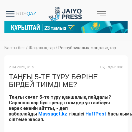
Басты бет
/
Жаңалықтар
/
Республикалық жаңалықтар
2.04.2025, 9:15
Оқылды: 336
ТАҢҒЫ 5-ТЕ ТҰРУ БӘРІНЕ
БІРДЕЙ ТИІМДІ МЕ?
Таңғы сағат 5-те тұру қаншалық пайдалы?
Сарапшылар бұл трендті кімдер ұстанбауы
керек екенін айтты, - деп
хабарлайды
Massaget.kz
тілшісі
HuffPost
басылым
сілтеме жасап.