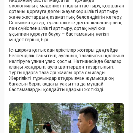
Акцияның басты мақсаты – қоғамда
экологиялық мәдениетті қалыптастыру, қоршаған
ортаны қорғауға деген жауапкершілікті арттыру
және жастардың азаматтық белсенділігін көтеру.
Сонымен қатар, туған өлкеге деген жанашырлық
пен сүйіспеншілікті арттыру, ортақ мүлікке
ұқыппен қарауға баулу – бастаманың негізгі
міндеттерінің бірі.
Іс-шараға қатысқан еріктілер жоғары деңгейде
белсенділік танытып, ауланың тазалығын қалпына
келтіруге үлкен үлес қосты. Нәтижесінде балалар
алаңы жаңарып, аула шөптерден тазартылып,
тұрғындарға таза әрі жайлы орта сыйлады.
Жергілікті тұрғындар атқарылған жұмысқа оң
бағасын беріп, алдағы уақытта да мұндай
бастамаларды қолдайтындарын жеткізді.