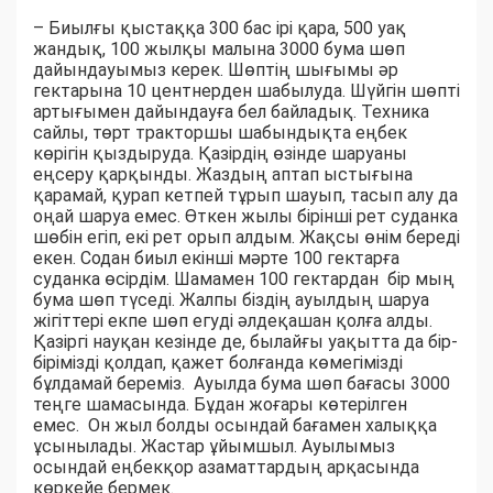
– Биылғы қыстаққа 300 бас ірі қара, 500 уақ
жандық, 100 жылқы малына 3000 бума шөп
дайындауымыз керек. Шөптің шығымы әр
гектарына 10 центнерден шабылуда. Шүйгін шөпті
артығымен дайындауға бел байладық. Техника
сайлы, төрт тракторшы шабындықта еңбек
көрігін қыздыруда. Қазірдің өзінде шаруаны
еңсеру қарқынды. Жаздың аптап ыстығына
қарамай, қурап кетпей тұрып шауып, тасып алу да
оңай шаруа емес. Өткен жылы бірінші рет суданка
шөбін егіп, екі рет орып алдым. Жақсы өнім береді
екен. Содан биыл екінші мәрте 100 гектарға
суданка өсірдім. Шамамен 100 гектардан бір мың
бума шөп түседі. Жалпы біздің ауылдың шаруа
жігіттері екпе шөп егуді әлдеқашан қолға алды.
Қазіргі науқан кезінде де, былайғы уақытта да бір-
бірімізді қолдап, қажет болғанда көмегімізді
бұлдамай береміз. Ауылда бума шөп бағасы 3000
теңге шамасында. Бұдан жоғары көтерілген
емес. Он жыл болды осындай бағамен халыққа
ұсынылады. Жастар ұйымшыл. Ауылымыз
осындай еңбекқор азаматтардың арқасында
көркейе бермек.