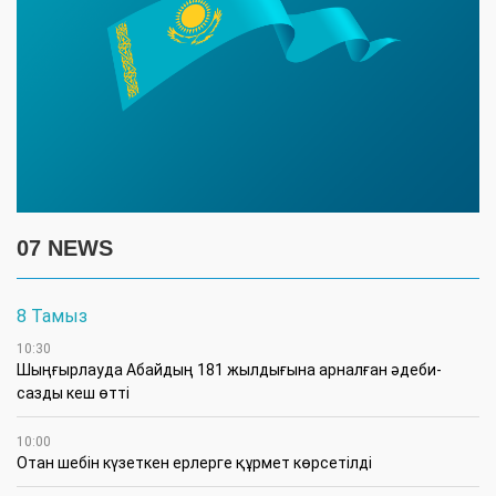
07 NEWS
8 Тамыз
10:30
Шыңғырлауда Абайдың 181 жылдығына арналған әдеби-
сазды кеш өтті
10:00
Отан шебін күзеткен ерлерге құрмет көрсетілді