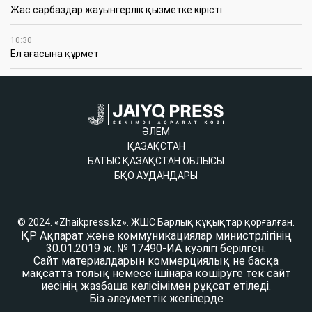
Жас сарбаздар жауынгерлік қызметке кірісті
10:30
Ел ағасына құрмет
ӘЛЕМ
ҚАЗАҚСТАН
БАТЫС ҚАЗАҚСТАН ОБЛЫСЫ
БҚО АУДАНДАРЫ
© 2024. «Zhaikpress.kz». ЖШС Барлық құқықтар қорғалған.
ҚР Ақпарат және коммуникациялар министрлігінің
30.01.2019 ж. № 17490-ИА куәлігі берілген.
Сайт материалдарын коммерциялық не басқа
мақсатта толық немесе ішінара көшіруге тек сайт
иесінің жазбаша келісімімен рұқсат етіледі.
Біз әлеуметтік желілерде