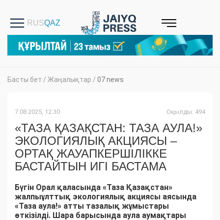
Басты бет
/
Жаңалықтар
/
07 news
7.08.2025, 12:30
Оқылды: 494
«ТАЗА ҚАЗАҚСТАН: ТАЗА АУЛА!»
ЭКОЛОГИЯЛЫҚ АКЦИЯСЫ –
ОРТАҚ ЖАУАПКЕРШІЛІККЕ
БАСТАЙТЫН ИГІ БАСТАМА
Бүгін Орал қаласында «Таза Қазақстан»
жалпыұлттық экологиялық акциясы аясында
«Таза аула!» атты тазалық жұмыстары
өткізілді. Шара барысында аула аумақтары