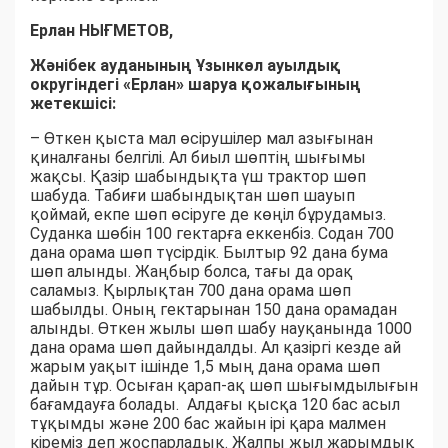
Ерлан НЫҒМЕТОВ,
Жәнібек ауданының Ұзынкөл ауылдық
округіндегі «Ерлан» шаруа қожалығының
жетекшісі:
– Өткен қыста мал өсірушілер мал азығынан
қиналғаны белгілі. Ал биыл шөптің шығымы
жақсы. Қазір шабындықта үш трактор шөп
шабуда. Табиғи шабындықтан шөп шауып
қоймай, екпе шөп өсіруге де көңіл бұрудамыз.
Суданка шөбін 100 гектарға еккенбіз. Содан 700
дана орама шөп түсірдік. Былтыр 92 дана бума
шөп алынды. Жаңбыр болса, тағы да орақ
саламыз. Қырлықтан 700 дана орама шөп
шабылды. Оның гектарынан 150 дана орамадан
алынды. Өткен жылы шөп шабу науқанында 1000
дана орама шөп дайындалды. Ал қазіргі кезде ай
жарым уақыт ішінде 1,5 мың дана орама шөп
дайын тұр. Осыған қарап-ақ шөп шығымдылығын
бағамдауға болады. Алдағы қысқа 120 бас асыл
тұқымды және 200 бас жайын ірі қара малмен
кіреміз деп жоспарладық. Жалпы жыл жарымдық