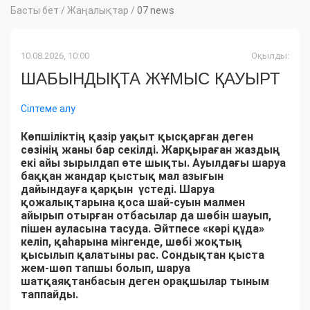
Басты бет
/
Жаңалықтар
/
07 news
10.08.2026, 10:00
Оқылды:
ШАБЫНДЫҚТА ЖҰМЫС ҚАУЫРТ
Сілтеме алу
Көпшіліктің қазір уақыт қысқарған деген
сөзінің жаны бар секілді. Жарқыраған жаздың
екі айы зырылдап өте шықты. Ауылдағы шаруа
баққан жандар қыстық мал азығын
дайындауға қарқын үстеді. Шаруа
қожалықтарына қоса шай-суын малмен
айырып отырған отбасылар да шөбін шауып,
пішен ауласына тасуда. Әйтпесе «кәрі құда»
келіп, қаһарына мінгенде, шөбі жоқтың
қысылып қалатыны рас. Сондықтан қыста
жем-шөп тапшы болып, шаруа
шатқаяқтанбасын деген орақшылар тыным
таппайды.