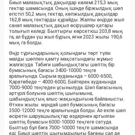
Биыл малазықтық дақылдар көлемі 215,3 мың
гектар шамасында. Оның ішінде біржылдық шөп
егістігі 50,2 мың гектар, көпжылдық дақылдар
162,8 мың гектарды құрайды. Жалпы өңірде жыл
санап малазықтық дақыл өсірушілер қатары
толығып келеді. Былтырғы көрсеткіш 203,8 мың
га, ал бұдан үш жыл бұрын, яғни 2023 жылы 190,6
мың га болды.
Өңір тұрғындарының қолындағы төрт түлік
малды шөппен қамту мақсатындағы жұмыс
жалғасуда. Табиғи шабындықтағы шөптің бір
бумасының бағасы 3400-10000 теңге
аралығында. Сырым ауданында – 6000-6500,
Қаратөбеде – 4000-6000, Бәйтерек ауданында
7000-9000 теңгеден ұсынылуда. Шөп бағасының
әртүрлі болуына шөптің шығымына,
шабындықтың алыс-жақындығына байланысты.
Өткен жылы мұндай шөп бумасының бағасы
3500-12000 теңге аралығында болды. Ал екпе шөп
өсіретін шаруашылықтар өздерінен артылған
шөптің бумасын 6000-10000 теңгеге сатуда.
Былтыр бұл баға 7000-10000 теңге шамасында
еді. Биыл шөптің шығымдылығы бағаны сәл де