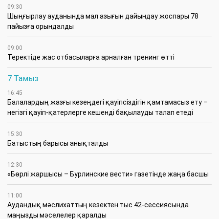
09:30
​Шыңғырлау ауданында мал азығын дайындау жоспары 78
пайызға орындалды
09:00
​Теректіде жас отбасыларға арналған тренинг өтті
7 Тамыз
16:45
Балалардың жазғы кезеңдегі қауіпсіздігін қамтамасыз ету –
негізгі қауіп-қатерлерге кешенді бақылауды талап етеді
15:30
Батыстың барысы анықталды
12:30
«Бөрлі жаршысы – Бурлинские вести» газетінде жаңа басшы
11:00
Аудандық мәслихаттың кезектен тыс 42-сессиясында
маңызды мәселелер қаралды