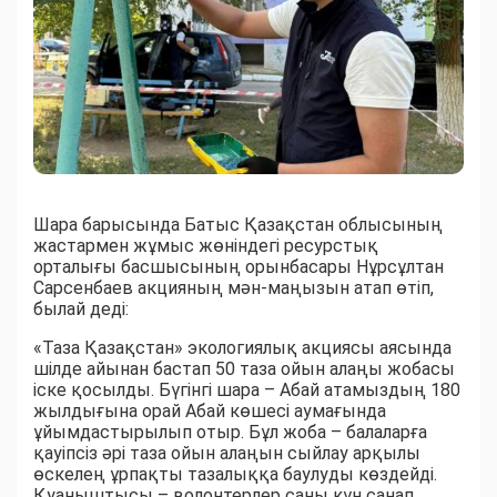
Шара барысында Батыс Қазақстан облысының
жастармен жұмыс жөніндегі ресурстық
орталығы басшысының орынбасары Нұрсұлтан
Сарсенбаев акцияның мән-маңызын атап өтіп,
былай деді:
«Таза Қазақстан» экологиялық акциясы аясында
шілде айынан бастап 50 таза ойын алаңы жобасы
іске қосылды. Бүгінгі шара – Абай атамыздың 180
жылдығына орай Абай көшесі аумағында
ұйымдастырылып отыр. Бұл жоба – балаларға
қауіпсіз әрі таза ойын алаңын сыйлау арқылы
өскелең ұрпақты тазалыққа баулуды көздейді.
Қуаныштысы – волонтерлер саны күн санап