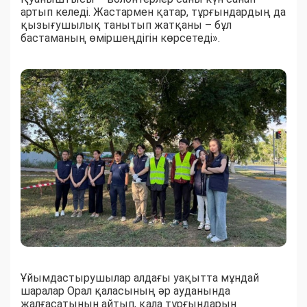
артып келеді. Жастармен қатар, тұрғындардың да
қызығушылық танытып жатқаны – бұл
бастаманың өміршеңдігін көрсетеді».
Ұйымдастырушылар алдағы уақытта мұндай
шаралар Орал қаласының әр ауданында
жалғасатынын айтып, қала тұрғындарын