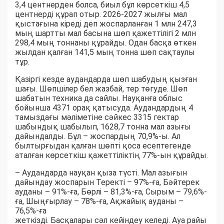
3,4 центнерден болса, биыл бұл көрсеткіш 4,5
центнерді құрап отыр. 2026-2027 жылғы мал
қыстағына кіреді деп жоспарланған 1 млн 247,3
мың шартты мал басына шөп қажеттілігі 2 млн
298,4 мың тоннаны құрайды. Одан басқа өткен
жылдан қалған 141,5 мың тонна шөп сақтаулы
тұр.
Қазіргі кезде аудандарда шөп шабудың қызған
шағы. Шөпшілер бел жазбай, тер төгуде. Шөп
шабатын техника да сайлы. Науқанға облыс
бойынша 4371 орақ қатысуда. Аудандардың 4
тамыздағы мәліметіне сәйкес 3315 гектар
шабындық шабылып, 1628,7 тонна мал азығы
дайындалды. Бұл – жоспардың 70,9%-ы. Ал
былтырғыдан қалған шөпті қоса есептегенде
аталған көрсеткіш қажеттіліктің 77%-ын құрайды.
– Аудандарда науқан қыза түсті. Мал азығын
дайындау жоспарын Теректі – 97%-ға, Бәйтерек
ауданы – 91%-ға, Бөрлі – 81,3%-ға, Сырым – 79,6%-
ға, Шыңғырлау – 78%-ға, Ақжайық ауданы –
76,5%-ға
жеткізді. Басқалары сәл кейіндеу келеді. Ауа райы