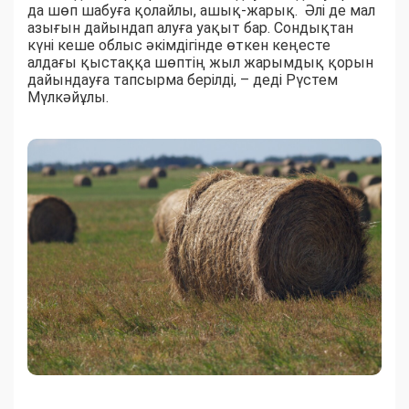
да шөп шабуға қолайлы, ашық-жарық. Әлі де мал
азығын дайындап алуға уақыт бар. Сондықтан
күні кеше облыс әкімдігінде өткен кеңесте
алдағы қыстаққа шөптің жыл жарымдық қорын
дайындауға тапсырма берілді, – деді Рүстем
Мүлкәйұлы.