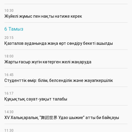
10:30
Жүйелі жұмыс пен нақты нәтиже керек
6 Тамыз
20:15
Қазталов ауданында жаңа өрт сөндіру бекеті ашылды
18:00
Жарты ғасыр жүгін көтерген желі жаңаруда
16:45
Студенттік өмір: білім, белсенділік және жауапкершілік
16:17
Құқықтық сауат-уақыт талабы
14:30
XV Халықаралық “舞蹈世界 Удао шыжие” атты би байқауы
11:30