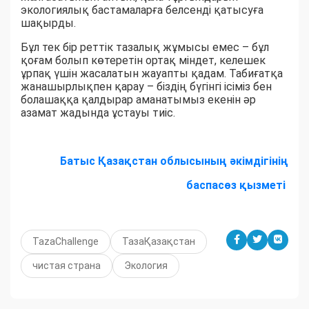
экологиялық бастамаларға белсенді қатысуға
шақырды.
Бұл тек бір реттік тазалық жұмысы емес – бұл
қоғам болып көтеретін ортақ міндет, келешек
ұрпақ үшін жасалатын жауапты қадам. Табиғатқа
жанашырлықпен қарау – біздің бүгінгі ісіміз бен
болашаққа қалдырар аманатымыз екенін әр
азамат жадында ұстауы тиіс.
Батыс Қазақстан облысының әкімдігі
нің
баспасөз қызметі
TazaChallenge
ТазаҚазақстан
чистая страна
Экология