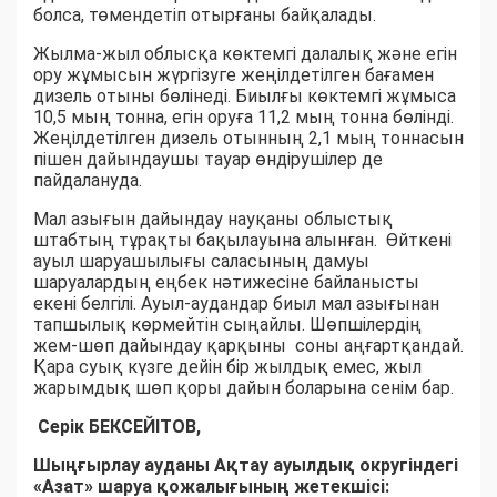
болса, төмендетіп отырғаны байқалады.
Жылма-жыл облысқа көктемгі далалық және егін
ору жұмысын жүргізуге жеңілдетілген бағамен
дизель отыны бөлінеді. Биылғы көктемгі жұмыса
10,5 мың тонна, егін оруға 11,2 мың тонна бөлінді.
Жеңілдетілген дизель отынның 2,1 мың тоннасын
пішен дайындаушы тауар өндірушілер де
пайдалануда.
Мал азығын дайындау науқаны облыстық
штабтың тұрақты бақылауына алынған. Өйткені
ауыл шаруашылығы саласының дамуы
шаруалардың еңбек нәтижесіне байланысты
екені белгілі. Ауыл-аудандар биыл мал азығынан
тапшылық көрмейтін сыңайлы. Шөпшілердің
жем-шөп дайындау қарқыны соны аңғартқандай.
Қара суық күзге дейін бір жылдық емес, жыл
жарымдық шөп қоры дайын боларына сенім бар.
Серік БЕКСЕЙІТОВ,
Шыңғырлау ауданы Ақтау ауылдық округіндегі
«Азат» шаруа қожалығының жетекшісі: