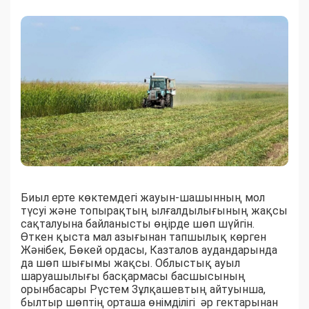
Биыл ерте көктемдегі жауын-шашынның мол
түсуі және топырақтың ылғалдылығының жақсы
сақталуына байланысты өңірде шөп шүйгін.
Өткен қыста мал азығынан тапшылық көрген
Жәнібек, Бөкей ордасы, Казталов аудандарында
да шөп шығымы жақсы. Облыстық ауыл
шаруашылығы басқармасы басшысының
орынбасары Рүстем Зұлқашевтың айтуынша,
былтыр шөптің орташа өнімділігі әр гектарынан