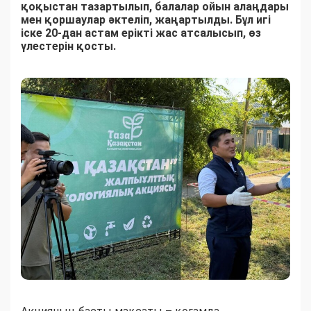
қоқыстан тазартылып, балалар ойын алаңдары
мен қоршаулар әктеліп, жаңартылды. Бұл игі
іске 20-дан астам ерікті жас атсалысып, өз
үлестерін қосты.