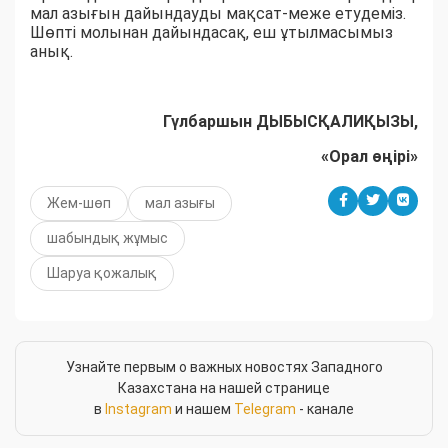
мал азығын дайындауды мақсат-меже етудеміз.
Шөпті молынан дайындасақ, еш ұтылмасымыз
анық.
Гүлбаршын ДЫБЫСҚАЛИҚЫЗЫ,
«Орал өңірі»
Жем-шөп
мал азығы
шабындық жұмыс
Шаруа қожалық
Узнайте первым о важных новостях Западного
Казахстана на нашей странице
в
Instagram
и нашем
Telegram
- канале