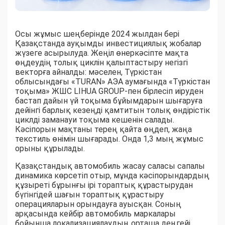
Осы жұмыс шеңберінде 2024 жылдан бері
Қазақстанда ауқымды инвестициялық жобалар
жүзеге асырылуда. Жеңіл өнеркәсіпте мақта
өңдеудің толық циклін қалыптастыру негізгі
векторға айналды: мәселен, Түркістан
облысындағы «TURAN» АЭА аумағында «Түркістан
тоқыма» ЖШС LIHUA GROUP-пен бірлесіп иіруден
бастап дайын үй тоқыма бұйымдарын шығаруға
дейінгі барлық кезеңді қамтитын толық өндірістік
циклді заманауи тоқыма кешенін салады.
Кәсіпорын мақтаны терең қайта өңдеп, жаңа
текстиль өнімін шығарады. Онда 1,3 мың жұмыс
орыны құрылады.
Қазақстандық автомобиль жасау саласы сапалы
динамика көрсетіп отыр, мұнда кәсіпорындардың
құзыреті бұрынғы ірі тораптық құрастырудан
бүгінгідей шағын тораптық құрастыру
операцияларын орындауға ауысқан. Соның
арқасында кейбір автомобиль маркалары
бойынша локализациялаудың орташа деңгейі