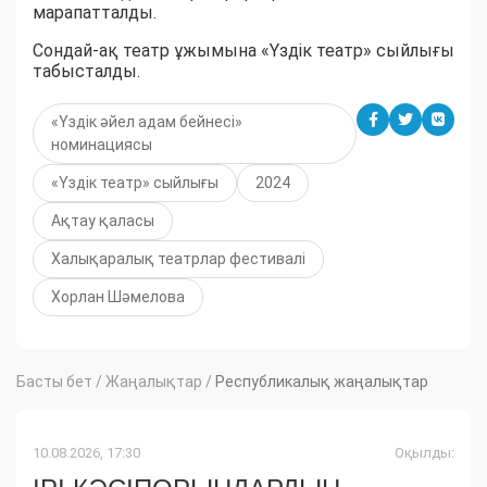
марапатталды.
Сондай-ақ театр ұжымына «Үздік театр» сыйлығы
табысталды.
«Үздік әйел адам бейнесі»
номинациясы
«Үздік театр» сыйлығы
2024
Ақтау қаласы
Халықаралық театрлар фестивалі
Хорлан Шәмелова
Басты бет
/
Жаңалықтар
/
Республикалық жаңалықтар
10.08.2026, 17:30
Оқылды: