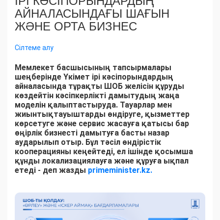
ІРІ КӘСІПОРЫНДАРДЫҢ
АЙНАЛАСЫНДАҒЫ ШАҒЫН
ЖӘНЕ ОРТА БИЗНЕС
Сілтеме алу
Мемлекет басшысының тапсырмалары
шеңберінде Үкімет ірі кәсіпорындардың
айналасында тұрақты ШОБ желісін құруды
көздейтін кәсіпкерлікті дамытудың жаңа
моделін қалыптастыруда. Тауарлар мен
жиынтықтауыштарды өндіруге, қызметтер
көрсетуге және сервис жасауға қатысы бар
өңірлік бизнесті дамытуға басты назар
аударылып отыр. Бұл тәсіл өндірістік
кооперацияны кеңейтеді, ел ішінде қосымша
құнды локализациялауға және құруға ықпал
етеді - деп жазды
primeminister.kz.