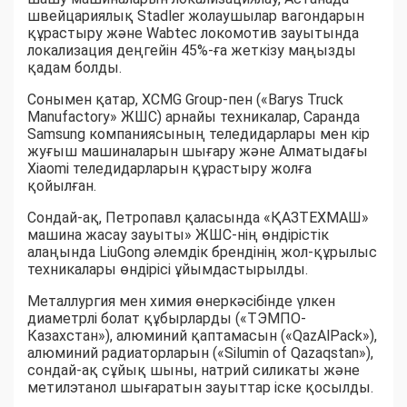
швейцариялық Stadler жолаушылар вагондарын
құрастыру және Wabtec локомотив зауытында
локализация деңгейін 45%-ға жеткізу маңызды
қадам болды.
Сонымен қатар, XCMG Group-пен («Barys Truck
Manufactory» ЖШС) арнайы техникалар, Саранда
Samsung компаниясының теледидарлары мен кір
жуғыш машиналарын шығару және Алматыдағы
Xiaomi теледидарларын құрастыру жолға
қойылған.
Сондай-ақ, Петропавл қаласында «ҚАЗТЕХМАШ»
машина жасау зауыты» ЖШС-нің өндірістік
алаңында LiuGong әлемдік брендінің жол-құрылыс
техникалары өндірісі ұйымдастырылды.
Металлургия мен химия өнеркәсібінде үлкен
диаметрлі болат құбырларды («ТЭМПО-
Казахстан»), алюминий қаптамасын («QazAlPack»),
алюминий радиаторларын («Silumin of Qazaqstan»),
сондай-ақ сұйық шыны, натрий силикаты және
метилэтанол шығаратын зауыттар іске қосылды.