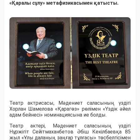
«Қаралы сұлу» метафизикасымен қатысты.
Театр актрисасы, Мәдениет саласының үздігі
Хорлан Шамелова «Қарагөз» рөлімен «Үздік әйел
адам бейнесі» номинациясына ие болды.
Театр актері, Мәдениет саласының үздігі
Нұржігіт Сейітмаханбетов Әбіш Кекілбаевқа 85
жыл «Ұлы даланың заңғар тұлғасы» төсбелгісімен