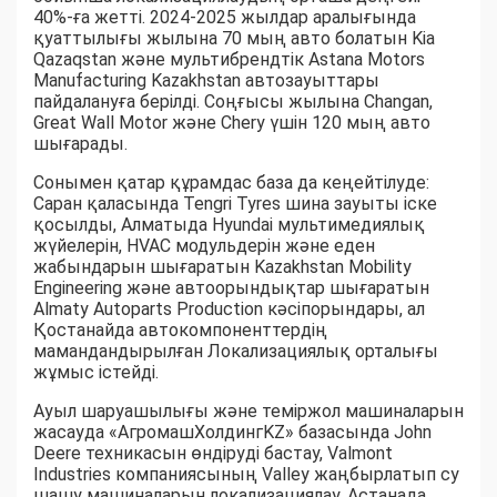
40%-ға жетті. 2024-2025 жылдар аралығында
қуаттылығы жылына 70 мың авто болатын Kia
Qazaqstan және мультибрендтік Astana Motors
Manufacturing Kazakhstan автозауыттары
пайдалануға берілді. Соңғысы жылына Changan,
Great Wall Motor және Chery үшін 120 мың авто
шығарады.
Сонымен қатар құрамдас база да кеңейтілуде:
Саран қаласында Tengri Tyres шина зауыты іске
қосылды, Алматыда Hyundai мультимедиялық
жүйелерін, HVAC модульдерін және еден
жабындарын шығаратын Kazakhstan Mobility
Engineering және автоорындықтар шығаратын
Almaty Autoparts Production кәсіпорындары, ал
Қостанайда автокомпоненттердің
мамандандырылған Локализациялық орталығы
жұмыс істейді.
Ауыл шаруашылығы және теміржол машиналарын
жасауда «АгромашХолдингKZ» базасында John
Deere техникасын өндіруді бастау, Valmont
Industries компаниясының Valley жаңбырлатып су
шашу машиналарын локализациялау, Астанада