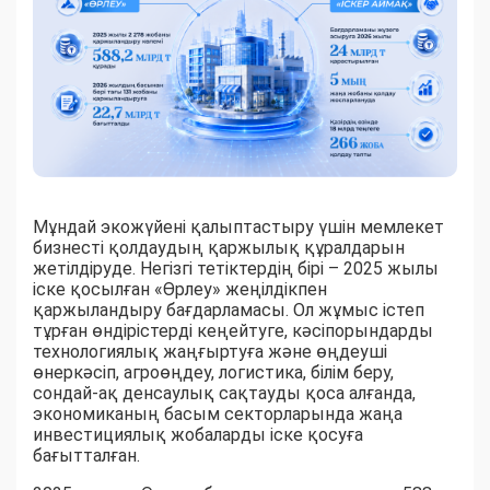
Мұндай экожүйені қалыптастыру үшін мемлекет
бизнесті қолдаудың қаржылық құралдарын
жетілдіруде. Негізгі тетіктердің бірі – 2025 жылы
іске қосылған «Өрлеу» жеңілдікпен
қаржыландыру бағдарламасы. Ол жұмыс істеп
тұрған өндірістерді кеңейтуге, кәсіпорындарды
технологиялық жаңғыртуға және өңдеуші
өнеркәсіп, агроөңдеу, логистика, білім беру,
сондай-ақ денсаулық сақтауды қоса алғанда,
экономиканың басым секторларында жаңа
инвестициялық жобаларды іске қосуға
бағытталған.