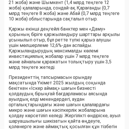
21 жоба) және Шымкент (1,4 млрд теңгеге 12
жоба) қалаларында, сондай-ақ Қарағанды (0,7
млрд теңгеге 8 жоба) және Абай (0,7 млрд теңгеге
10 жоба) облыстарында сақталып отыр.
Қаржы екінші деңгейлі банктер мен «Даму»
қорының біріге қаржыландыру шарттары арқылы
ұсынылып отыр, бұл ретте түпкі қарыз алушы
үшін мөлшерлеме 12,6%-дан аспайды.
Қаржыландырудың максималды көлемі
инвестициялық жобалар үшін 7 млрд теңгеге
және айналым қаражатын толықтыру үшін 3,5
млрд теңгеге жетеді.
Президенттің тапсырмасын орындау
мақсатында Үкімет 2025 жылдың соңында
бекіткен «Іскер аймақ» шағын бизнесті
қолдаудың бірыңғай бағдарламасы аясында
ауылдық елді мекендердегі, аудан
орталықтарындағы және шағын қалалардағы
микро және шағын кәсіпкерлік жобаларына
қолдау көрсетіліп келеді. Жергілікті өндіріске, ауыл
шаруашылығы шикізатын қайта өңдеуге,
қолөнерге және аймақтық қосылған құн тізбегін