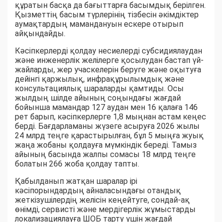
құратын басқа да бағыттарға басымдық берілген.
Қызметтің басым түрлерінің тізбесін әкімдіктер
аумақтардың мамандануын ескере отырып
айқындайды.
Кәсіпкерлерді қолдау несиелерді субсидиялаудан
және инженерлік желілерге қосылудан бастап үй-
жайларды, жер учаскелерін беруге және оқытуға
дейінгі қаржылық, инфрақұрылымдық және
консультациялық шараларды қамтиды. Осы
жылдың шілде айының соңындағы жағдай
бойынша мамандар 127 аудан мен 16 қалаға 146
рет барып, кәсіпкерлерге 1,8 мыңнан астам кеңес
берді. Бағдарламаны жүзеге асыруға 2026 жылы
24 млрд теңге қарастырылған, бұл 5 мыңға жуық
жаңа жобаны қолдауға мүмкіндік береді. Тамыз
айының басында жалпы сомасы 18 млрд теңге
болатын 266 жоба қолдау тапты.
Қабылданып жатқан шаралар ірі
кәсіпорындардың айналасындағы отандық
жеткізушілердің желісін кеңейтуге, сондай-ақ
өнімді, сервисті және мердігерлік жұмыстарды
локализациялауға ШОБ тарту үшін жағдай