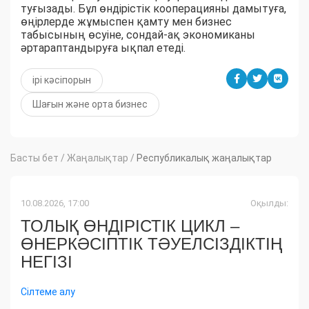
туғызады. Бұл өндірістік кооперацияны дамытуға,
өңірлерде жұмыспен қамту мен бизнес
табысының өсуіне, сондай-ақ экономиканы
әртараптандыруға ықпал етеді.
ірі кәсіпорын
Шағын және орта бизнес
Басты бет
/
Жаңалықтар
/
Республикалық жаңалықтар
10.08.2026, 17:00
Оқылды:
ТОЛЫҚ ӨНДІРІСТІК ЦИКЛ –
ӨНЕРКӘСІПТІК ТӘУЕЛСІЗДІКТІҢ
НЕГІЗІ
Сілтеме алу