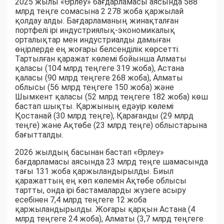
2025 жылы «Өрлеу» бағдарламасы аясында 588
млрд теңге сомасына 2 278 жоба қаржылай
қолдау алды. Бағдарламаның жинақталған
портфелі ірі индустриялық-экономикалық
орталықтар мен индустриалды дамыған
өңірлерде ең жоғары белсенділік көрсетті.
Тартылған қаражат көлемі бойынша Алматы
қаласы (104 млрд теңгеге 319 жоба), Астана
қаласы (90 млрд теңгеге 268 жоба), Алматы
облысы (56 млрд теңгеге 150 жоба) және
Шымкент қаласы (52 млрд теңгеге 182 жоба) көш
бастап шықты. Қаржының едәуір көлемі
Қостанай (30 млрд теңге), Қарағанды (29 млрд
теңге) және Ақтөбе (23 млрд теңге) облыстарына
бағытталды.
2026 жылдың басынан бастап «Өрлеу»
бағдарламасы аясында 23 млрд теңге шамасында
тағы 131 жоба қаржыландырылды. Биыл
қаражаттың ең көп көлемін Ақтөбе облысы
тартты, онда ірі бастамаларды жүзеге асыру
есебінен 7,4 млрд теңгеге 12 жоба
қаржыландырылды. Жоғары қарқын Астана (4
млрд теңгеге 24 жоба), Алматы (3,7 млрд теңгеге