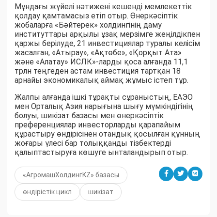
Мұндағы жүйелі нәтижені кешенді мемлекеттік
қолдау қамтамасыз етіп отыр. Өнеркәсіптік
жобаларға «Бәйтерек» холдингінің даму
институттары арқылы ұзақ мерзімге жеңілдікпен
қаржы берілуде, 21 инвестициялар туралы келісім
жасалған, «Атырау», «Ақтөбе», «Қорқыт Ата»
және «Алатау» ИСЛК»-ларды қоса алғанда 11,1
трлн теңгеден астам инвестиция тартқан 18
арнайы экономикалық аймақ жұмыс істеп тұр.
Жалпы алғанда ішкі тұрақты сұраныстың, ЕАЭО
мен Орталық Азия нарығына шығу мүмкіндігінің
болуы, шикізат базасы мен өнеркәсіптік
преференциялар инвесторларды қарапайым
құрастыру өндірісінен отандық қосылған құнның
жоғары үлесі бар толыққанды тізбектерді
қалыптастыруға көшуге ынталандырып отыр.
«АгромашХолдингKZ» базасы
өндірістік цикл
шикізат