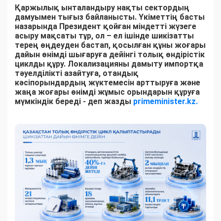
Қаржылық ынталандыру нақты сектордың
дамуымен тығыз байланысты. Үкіметтің басты
назарында Президент қойған міндетті жүзеге
асыру мақсаты тұр, ол – ел ішінде шикізатты
терең өңдеуден бастап, қосылған құны жоғары
дайын өнімді шығаруға дейінгі толық өндірістік
циклды құру. Локализацияны дамыту импортқа
тәуелділікті азайтуға, отандық
кәсіпорындардың жүктемесін арттыруға және
жаңа жоғары өнімді жұмыс орындарын құруға
мүмкіндік береді - деп жазды
primeminister.kz.