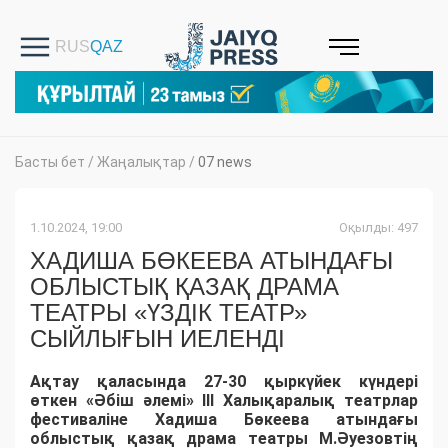
Басты бет
/
Жаңалықтар
/
07 news
1.10.2024, 19:00
Оқылды: 497
ХАДИША БӨКЕЕВА АТЫНДАҒЫ
ОБЛЫСТЫҚ ҚАЗАҚ ДРАМА
ТЕАТРЫ «ҮЗДІК ТЕАТР»
СЫЙЛЫҒЫН ИЕЛЕНДІ
Ақтау қаласында 27-30 қыркүйек күндері
өткен «Әбіш әлемі» ІІІ Халықаралық театрлар
фестиваліне Хадиша Бөкеева атындағы
облыстық қазақ драма театры М.Әуезовтің