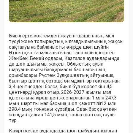
Биыл ерте көктемдегі жауын-шашынның мол
түсуі және топырақтың ылғалдылығының жақсы
сақталуына байланысты өңірде шөп шүйгін.
Өткен қыста мал азығынан тапшылық көрген
Жәнібек, Бөкей ордасы, Казталов аудандарында
да шөп шығымы жақсы. Облыстық ауыл
шаруашылығы басқармасы басшысының
орынбасары Рүстем Зұлқашевтың айтуынша,
былтыр шөптің орташа өнімділігі әр гектарынан
3,4 центнерден болса, биыл бұл көрсеткіш 4,5
центнерді құрап отыр. 2026-2027 жылғы мал
қыстағына кіреді деп жоспарланған 1 млн 247,3
мың шартты мал басына шөп қажеттілігі 2 млн
298,4 мың тоннаны құрайды. Одан басқа өткен
жылдан қалған 141,5 мың тонна шөп сақтаулы
тұр.
Қазіргі кезде аудандарда шөп шабудың қызған