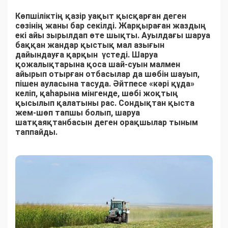
Көпшіліктің қазір уақыт қысқарған деген
сөзінің жаны бар секілді. Жарқыраған жаздың
екі айы зырылдап өте шықты. Ауылдағы шаруа
баққан жандар қыстық мал азығын
дайындауға қарқын үстеді. Шаруа
қожалықтарына қоса шай-суын малмен
айырып отырған отбасылар да шөбін шауып,
пішен ауласына тасуда. Әйтпесе «кәрі құда»
келіп, қаһарына мінгенде, шөбі жоқтың
қысылып қалатыны рас. Сондықтан қыста
жем-шөп тапшы болып, шаруа
шатқаяқтанбасын деген орақшылар тыным
таппайды.