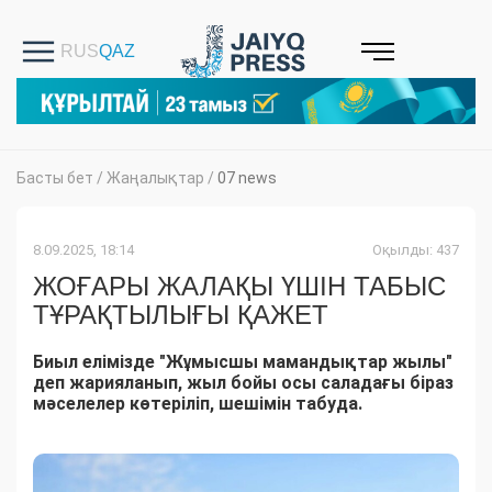
Басты бет
/
Жаңалықтар
/
07 news
8.09.2025, 18:14
Оқылды: 437
ЖОҒАРЫ ЖАЛАҚЫ ҮШІН ТАБЫС
ТҰРАҚТЫЛЫҒЫ ҚАЖЕТ
Биыл елімізде "Жұмысшы мамандықтар жылы"
деп жарияланып, жыл бойы осы саладағы біраз
мәселелер көтеріліп, шешімін табуда.