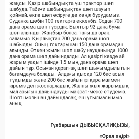
жақсы. Қазір шабындықта үш трактор шөп
шабуда. Табиғи шабындықтан шөп шауып
қоймай, екпе шөп өсіруге де көңіл бұрудамыз.
Суданка шөбін 100 гектарға еккенбіз. Содан 700
дана орама шөп түсірдік. Былтыр 92 дана бума
шөп алынды. Жаңбыр болса, тағы да орақ
саламыз. Қырлықтан 700 дана орама шөп
шабылды. Оның гектарынан 150 дана орамадан
алынды. Өткен жылы шөп шабу науқанында 1000
дана орама шөп дайындалды. Ал қазіргі кезде ай
жарым уақыт ішінде 1,5 мың дана орама шөп
дайын тұр. Осыған қарап-ақ шөп шығымдылығын
бағамдауға болады. Алдағы қысқа 120 бас асыл
тұқымды және 200 бас жайын ірі қара малмен
кіреміз деп жоспарладық. Жалпы жыл жарымдық
мал азығын дайындауды мақсат-меже етудеміз.
Шөпті молынан дайындасақ, еш ұтылмасымыз
анық.
Гүлбаршын ДЫБЫСҚАЛИҚЫЗЫ,
«Орал өңірі»