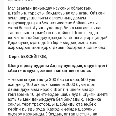
Мал азығын дайындау науқаны облыстық
штабтың тұрақты бақылауына алынған. Өйткені
ауыл шаруашылығы саласының дамуы
шаруалардың еңбек нәтижесіне байланысты
екені белгілі. Ауыл-аудандар биыл мал азығынан
тапшылық көрмейтін сыңайлы. Шөпшілердің
жем-шөп дайындау қарқыны соны аңғартқандай.
Қара суық күзге дейін бір жылдық емес, жыл
жарымдық шөп қоры дайын боларына сенім бар.
Серік БЕКСЕЙІТОВ,
Шыңғырлау ауданы Ақтау ауылдық округіндегі
«Азат» шаруа қожалығының жетекшісі:
– Биылғы қыстаққа 300 бас ірі қара, 500 уақ
жандық, 100 жылқы малына 3000 бума шөп
дайындауымыз керек. Шөптің шығымы әр
гектарына 10 центнерден шабылуда. Шүйгін шөпті
артығымен дайындауға бел байладық. Техника
сайлы, төрт тракторшы шабындықта еңбек
көрігін қыздыруда. Қазірдің өзінде шаруаны
еңсеру қарқынды. Жаздың аптап ыстығына