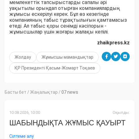
мемлекеттік тапсырыстарды сапалы әрі
уақытылы орындап отырған компаниялардың
жұмысы ескерілуі керек. Бұл өз кезегінде
компанияның табыс тұрақтылығын қамтамасыз
етеді. Ал табыс қоры сенімді кәсіпорын -
жұмысшылар үшін жоғары жалақы кепілі.
zhaikpress.kz
Жолдау
Жұмысшы мамандықтар
ҚР Президенті Қасым-Жомарт Тоқаев
Басты бет
/
Жаңалықтар
/
07 news
10.08.2026, 10:00
Оқылды:
ШАБЫНДЫҚТА ЖҰМЫС ҚАУЫРТ
Сілтеме алу