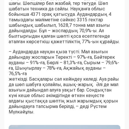
шағы. Шөпшілер бел жазбай, тер төгуде. Шөп
шабатын техника да сайлы. Науқанға облыс
бойынша 4371 орақ қатысуда. Аудандардың 4
тамыздағы мәліметіне сәйкес 3315 гектар
шабындық шабылып, 1628,7 тонна мал азығы
дайындалды. Бұл – жоспардың 70,9%-ы. Ал
былтырғыдан қалған шөпті қоса есептегенде
аталған көрсеткіш қажеттіліктің 77%-ын құрайды.
– Аудандарда науқан қыза түсті. Мал азығын
дайындау жоспарын Теректі – 97%-ға, Бәйтерек
ауданы – 91%-ға, Бөрлі – 81,3%-ға, Сырым – 79,6%-
ға, Шыңғырлау – 78%-ға, Ақжайық ауданы –
76,5%-ға
жеткізді. Басқалары сәл кейіндеу келеді. Ауа райы
да шөп шабуға қолайлы, ашық-жарық. Әлі де мал
азығын дайындап алуға уақыт бар. Сондықтан
күні кеше облыс әкімдігінде өткен кеңесте
алдағы қыстаққа шөптің жыл жарымдық қорын
дайындауға тапсырма берілді, – деді Рүстем
Мүлкәйұлы.