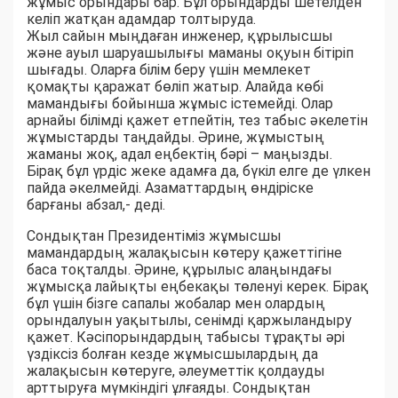
жұмыс орындары бар. Бұл орындарды шетелден
келіп жатқан адамдар толтыруда.
Жыл сайын мыңдаған инженер, құрылысшы
және ауыл шаруашылығы маманы оқуын бітіріп
шығады. Оларға білім беру үшін мемлекет
қомақты қаражат бөліп жатыр. Алайда көбі
мамандығы бойынша жұмыс істемейді. Олар
арнайы білімді қажет етпейтін, тез табыс әкелетін
жұмыстарды таңдайды. Әрине, жұмыстың
жаманы жоқ, адал еңбектің бәрі – маңызды.
Бірақ бұл үрдіс жеке адамға да, бүкіл елге де үлкен
пайда әкелмейді. Азаматтардың өндіріске
барғаны абзал,- деді.
Сондықтан Президентіміз жұмысшы
мамандардың жалақысын көтеру қажеттігіне
баса тоқталды. Әрине, құрылыс алаңындағы
жұмысқа лайықты еңбекақы төленуі керек. Бірақ
бұл үшін бізге сапалы жобалар мен олардың
орындалуын уақытылы, сенімді қаржыландыру
қажет. Кәсіпорындардың табысы тұрақты әрі
үздіксіз болған кезде жұмысшылардың да
жалақысын көтеруге, әлеуметтік қолдауды
арттыруға мүмкіндігі ұлғаяды. Сондықтан