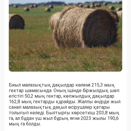
Биыл малазықтық дақылдар көлемі 215,3 мың
гектар шамасында. Оның ішінде біржылдық шөп
егістігі 50,2 мың гектар, көпжылдық дақылдар
162,8 мың гектарды құрайды. Жалпы өңірде жыл
санап малазықтық дақыл өсірушілер қатары
толығып келеді. Былтырғы көрсеткіш 203,8 мың
га, ал бұдан үш жыл бұрын, яғни 2023 жылы 190,6
мың га болды.