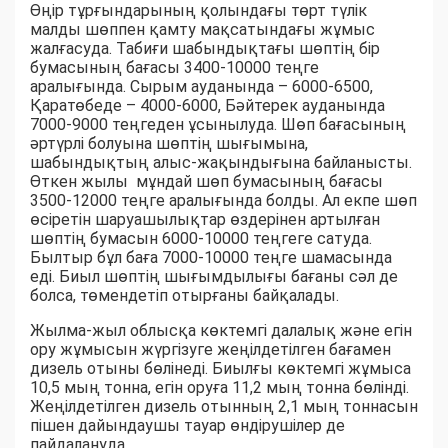
Өңір тұрғындарының қолындағы төрт түлік
малды шөппен қамту мақсатындағы жұмыс
жалғасуда. Табиғи шабындықтағы шөптің бір
бумасының бағасы 3400-10000 теңге
аралығында. Сырым ауданында – 6000-6500,
Қаратөбеде – 4000-6000, Бәйтерек ауданында
7000-9000 теңгеден ұсынылуда. Шөп бағасының
әртүрлі болуына шөптің шығымына,
шабындықтың алыс-жақындығына байланысты.
Өткен жылы мұндай шөп бумасының бағасы
3500-12000 теңге аралығында болды. Ал екпе шөп
өсіретін шаруашылықтар өздерінен артылған
шөптің бумасын 6000-10000 теңгеге сатуда.
Былтыр бұл баға 7000-10000 теңге шамасында
еді. Биыл шөптің шығымдылығы бағаны сәл де
болса, төмендетіп отырғаны байқалады.
Жылма-жыл облысқа көктемгі далалық және егін
ору жұмысын жүргізуге жеңілдетілген бағамен
дизель отыны бөлінеді. Биылғы көктемгі жұмыса
10,5 мың тонна, егін оруға 11,2 мың тонна бөлінді.
Жеңілдетілген дизель отынның 2,1 мың тоннасын
пішен дайындаушы тауар өндірушілер де
пайдалануда.