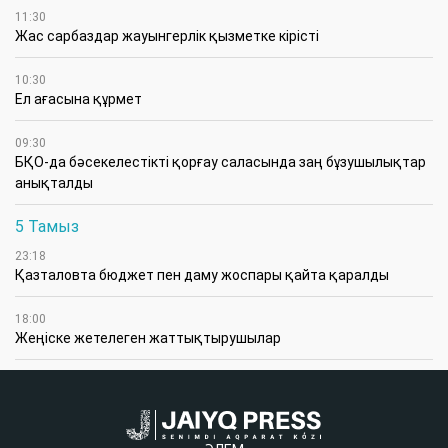
11:30
Жас сарбаздар жауынгерлік қызметке кірісті
10:30
Ел ағасына құрмет
09:30
БҚО-да бәсекелестікті қорғау саласында заң бұзушылықтар
анықталды
5 Тамыз
23:18
Қазталовта бюджет пен даму жоспары қайта қаралды
18:00
Жеңіске жетелеген жаттықтырушылар