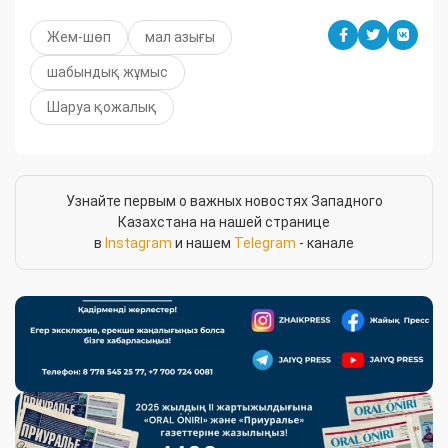
Жем-шөп
мал азығы
шабындық жұмыс
Шаруа қожалық
Узнайте первым о важных новостях Западного
Казахстана на нашей странице
в
Instagram
и нашем
Telegram
- канале