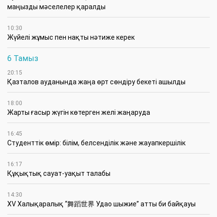
маңызды мәселелер қаралды
10:30
Жүйелі жұмыс пен нақты нәтиже керек
6 Тамыз
20:15
Қазталов ауданында жаңа өрт сөндіру бекеті ашылды
18:00
Жарты ғасыр жүгін көтерген желі жаңаруда
16:45
Студенттік өмір: білім, белсенділік және жауапкершілік
16:17
Құқықтық сауат-уақыт талабы
14:30
XV Халықаралық “舞蹈世界 Удао шыжие” атты би байқауы