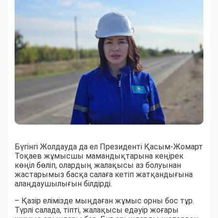
Бүгінгі Жолдауда да ел Президенті Қасым-Жомарт
Тоқаев жұмысшы мамандықтарына кеңірек
көңіл бөліп, олардың жалақысы аз болуынан
жастарымыз басқа салаға кетіп жатқандығына
алаңдаушылығын білдірді.
– Қазір елімізде мыңдаған жұмыс орны бос тұр.
Түрлі салада, тіпті, жалақысы едәуір жоғары