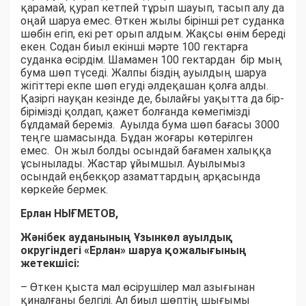
қарамай, қурап кетпей тұрып шауып, тасып алу да
оңай шаруа емес. Өткен жылы бірінші рет суданка
шөбін егіп, екі рет орып алдым. Жақсы өнім береді
екен. Содан биыл екінші мәрте 100 гектарға
суданка өсірдім. Шамамен 100 гектардан бір мың
бума шөп түседі. Жалпы біздің ауылдың шаруа
жігіттері екпе шөп егуді әлдеқашан қолға алды.
Қазіргі науқан кезінде де, былайғы уақытта да бір-
бірімізді қолдап, қажет болғанда көмегімізді
бұлдамай береміз. Ауылда бума шөп бағасы 3000
теңге шамасында. Бұдан жоғары көтерілген
емес. Он жыл болды осындай бағамен халыққа
ұсынылады. Жастар ұйымшыл. Ауылымыз
осындай еңбекқор азаматтардың арқасында
көркейе бермек.
Ерлан НЫҒМЕТОВ,
Жәнібек ауданының Ұзынкөл ауылдық
округіндегі «Ерлан» шаруа қожалығының
жетекшісі:
– Өткен қыста мал өсірушілер мал азығынан
қиналғаны белгілі. Ал биыл шөптің шығымы