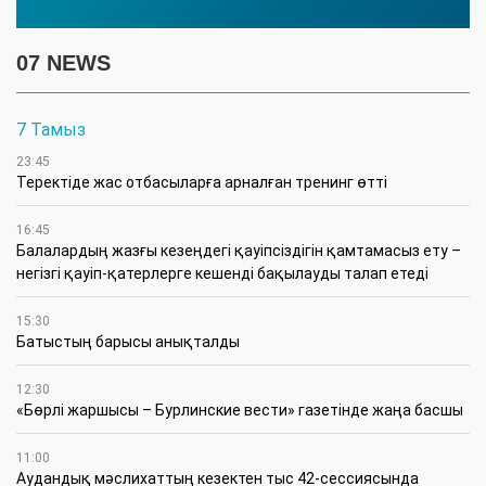
07 NEWS
7 Тамыз
23:45
​Теректіде жас отбасыларға арналған тренинг өтті
16:45
Балалардың жазғы кезеңдегі қауіпсіздігін қамтамасыз ету –
негізгі қауіп-қатерлерге кешенді бақылауды талап етеді
15:30
Батыстың барысы анықталды
12:30
«Бөрлі жаршысы – Бурлинские вести» газетінде жаңа басшы
11:00
Аудандық мәслихаттың кезектен тыс 42-сессиясында