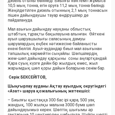
дизель отыны бөлінеді. Биылғы көктемгі жұмыса
10,5 мың тонна, егін оруға 11,2 мың тонна бөлінді.
Жеңілдетілген дизель отынның 2,1 мың тоннасын
пішен дайындаушы тауар өндірушілер де
пайдалануда.
Мал азығын дайындау науқаны облыстық
штабтың тұрақты бақылауына алынған. Өйткені
ауыл шаруашылығы саласының дамуы
шаруалардың еңбек нәтижесіне байланысты
екені белгілі. Ауыл-аудандар биыл мал азығынан
тапшылық көрмейтін сыңайлы. Шөпшілердің
жем-шөп дайындау қарқыны соны аңғартқандай.
Қара суық күзге дейін бір жылдық емес, жыл
жарымдық шөп қоры дайын боларына сенім бар.
Серік БЕКСЕЙІТОВ,
Шыңғырлау ауданы Ақтау ауылдық округіндегі
«Азат» шаруа қожалығының жетекшісі:
– Биылғы қыстаққа 300 бас ірі қара, 500 уақ
жандық, 100 жылқы малына 3000 бума шөп
дайындауымыз керек. Шөптің шығымы әр
гектарына 10 центнерден шабылуда. Шүйгін шөпті