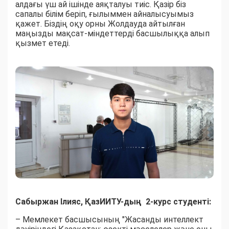
алдағы үш ай ішінде аяқталуы тиіс. Қазір біз
сапалы білім беріп, ғылыммен айналысуымыз
қажет. Біздің оқу орны Жолдауда айтылған
маңызды мақсат-міндеттерді басшылыққа алып
қызмет етеді.
Сабыржан Ілияс,
ҚазИИТУ-дың 2-курс студенті:
– Мемлекет басшысының "Жасанды интеллект