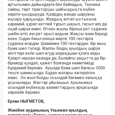
артығымен дайындауға бел байладық. Техника
сайлы, төрт тракторшы шабындықта еңбек
көрігін қыздыруда. Қазірдің өзінде шаруаны
еңсеру қарқынды. Жаздың аптап ыстығына
қарамай, қурап кетпей тұрып шауып, тасып алу да
оңай шаруа емес. Өткен жылы бірінші рет суданка
шөбін егіп, екі рет орып алдым. Жақсы өнім береді
екен. Содан биыл екінші мәрте 100 гектарға
суданка өсірдім. Шамамен 100 гектардан бір мың
бума шөп түседі. Жалпы біздің ауылдың шаруа
жігіттері екпе шөп егуді әлдеқашан қолға алды.
Қазіргі науқан кезінде де, былайғы уақытта да бір-
бірімізді қолдап, қажет болғанда көмегімізді
бұлдамай береміз. Ауылда бума шөп бағасы 3000
теңге шамасында. Бұдан жоғары көтерілген
емес. Он жыл болды осындай бағамен халыққа
ұсынылады. Жастар ұйымшыл. Ауылымыз
осындай еңбекқор азаматтардың арқасында
көркейе бермек.
Ерлан НЫҒМЕТОВ,
Жәнібек ауданының Ұзынкөл ауылдық