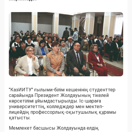
"КазИИТУ" ғылыми-білім кешенінің студенттер
сарайында Президент Жолдауының тікелей
көрсетілімі ұйымдастырылды. Іс-шараға
университеттің, колледждер мен мектеп-
лицейдің профессорлық-оқытушылық құрамы
қатысты.
Мемлекет басшысы Жолдауында елдің