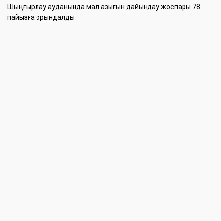
​Шыңғырлау ауданында мал азығын дайындау жоспары 78
пайызға орындалды
09:00
​Теректіде жас отбасыларға арналған тренинг өтті
7 Тамыз
16:45
Балалардың жазғы кезеңдегі қауіпсіздігін қамтамасыз ету –
негізгі қауіп-қатерлерге кешенді бақылауды талап етеді
15:30
Батыстың барысы анықталды
12:30
«Бөрлі жаршысы – Бурлинские вести» газетінде жаңа басшы
11:00
Аудандық мәслихаттың кезектен тыс 42-сессиясында
маңызды мәселелер қаралды