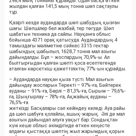
298,4 мың тоннаны құрайды. Одан басқа өткен
жылдан қалған 141,5 мың тонна шөп сақтаулы
тұр.
Қазіргі кезде аудандарда шөп шабудың қызған
шағы. Шөпшілер бел жазбай, тер төгуде. Шөп
шабатын техника да сайлы. Науқанға облыс
бойынша 4371 орақ қатысуда. Аудандардың 4
тамыздағы мәліметіне сәйкес 3315 гектар
шабындық шабылып, 1628,7 тонна мал азығы
дайындалды. Бұл – жоспардың 70,9%-ы. Ал
былтырғыдан қалған шөпті қоса есептегенде
аталған көрсеткіш қажеттіліктің 77%-ын құрайды.
– Аудандарда науқан қыза түсті. Мал азығын
дайындау жоспарын Теректі – 97%-ға, Бәйтерек
ауданы – 91%-ға, Бөрлі – 81,3%-ға, Сырым – 79,6%-
ға, Шыңғырлау – 78%-ға, Ақжайық ауданы –
76,5%-ға
жеткізді. Басқалары сәл кейіндеу келеді. Ауа райы
да шөп шабуға қолайлы, ашық-жарық. Әлі де мал
азығын дайындап алуға уақыт бар. Сондықтан
күні кеше облыс әкімдігінде өткен кеңесте
алдағы қыстаққа шөптің жыл жарымдық қорын