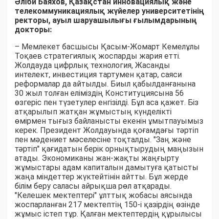
Әліби Баяхов,
Қазақстан инновациялық және
телекоммуникациялық жүйелер университетінің
ректоры, ауыл шаруашылығы ғылымдарының
докторы:
– Мемлекет басшысы Қасым-Жомарт Кемелұлы
Тоқаев стратегиялық жоспарды жария етті.
Жолдауда цифрлық технология, Жасанды
интелект, инвестиция тартумен қатар, саяси
реформалар да айтылды. Биыл қабылданғанына
30 жыл толған еліміздің Конституциясына 56
өзгеріс пен түзетулер енгізілді. Бұл аса қажет. Біз
атқарылып жатқан жұмыстың күнделікті
өмірмен тығыз байланысты екенін ұмытпауымыз
керек. Президент Жолдауында қоғамдағы тәртіп
пен мәдениет мәселесіне тоқталды. "Заң және
тәртіп" қағидатын берік орнықтырудың маңызын
атады. Экономиканы жан-жақты жаңғырту
жұмыстары адам капиталын дамытуға қатысты
жаңа міндеттер жүктейтінін айтты. Бұл жерде
білім беру саласы айрықша рөл атқарады.
"Келешек мектептері" ұлттық жобасы аясында
жоспарланған 217 мектептің 150-і қазірдің өзінде
жұмыс істеп тұр. Қалған мектептердің құрылысы