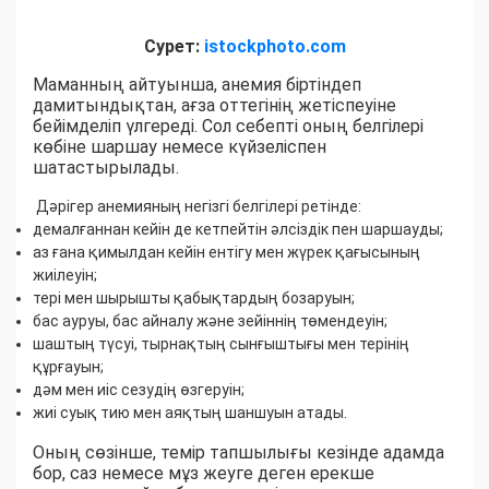
Сурет:
istockphoto.com
Маманның айтуынша, анемия біртіндеп
дамитындықтан, ағза оттегінің жетіспеуіне
бейімделіп үлгереді. Сол себепті оның белгілері
көбіне шаршау немесе күйзеліспен
шатастырылады.
Дәрігер анемияның негізгі белгілері ретінде:
демалғаннан кейін де кетпейтін әлсіздік пен шаршауды;
аз ғана қимылдан кейін ентігу мен жүрек қағысының
жиілеуін;
тері мен шырышты қабықтардың бозаруын;
бас ауруы, бас айналу және зейіннің төмендеуін;
шаштың түсуі, тырнақтың сынғыштығы мен терінің
құрғауын;
дәм мен иіс сезудің өзгеруін;
жиі суық тию мен аяқтың шаншуын атады.
Оның сөзінше, темір тапшылығы кезінде адамда
бор, саз немесе мұз жеуге деген ерекше