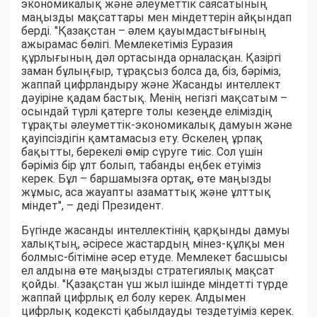
экономикалық және әлеуметтік саясатының
маңызды мақсаттары мен міндеттерін айқындап
берді. "Қазақстан – әлем қауымдастығының
ажырамас бөлігі. Мемлекетіміз Еуразия
құрлығының дәл ортасында орналасқан. Қазіргі
заман бұлыңғыр, тұрақсыз болса да, біз, бәріміз,
жаппай цифрландыру және Жасанды интеллект
дәуіріне қадам бастық. Менің негізгі мақсатым –
осындай түрлі қатерге толы кезеңде еліміздің
тұрақты әлеуметтік-экономикалық дамуын және
қауіпсіздігін қамтамасыз ету. Өскелең ұрпақ
бақытты, берекелі өмір сүруге тиіс. Сол үшін
бәріміз бір ұлт болып, табанды еңбек етуіміз
керек. Бұл – баршамызға ортақ, өте маңызды
жұмыс, аса жауапты азаматтық және ұлттық
міндет", – деді Президент.
Бүгінде жасанды интеллектінің қарқынды дамуы
халықтың, әсіресе жастардың мінез-құлқы мен
болмыс-бітіміне әсер етуде. Мемлекет басшысы
ел алдына өте маңызды стратегиялық мақсат
қойды. "Қазақстан үш жыл ішінде міндетті түрде
жаппай цифрлық ел болу керек. Алдымен
цифрлық кодексті қабылдауды тездетуіміз керек.