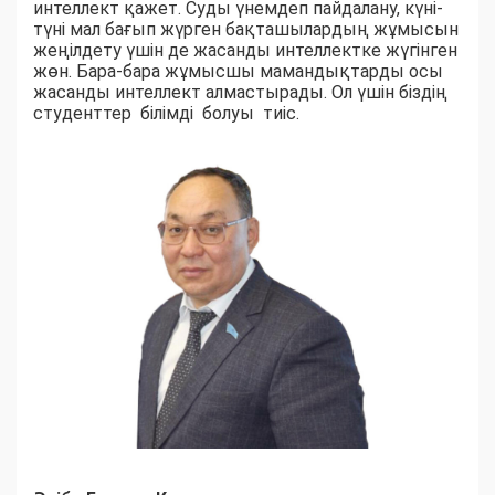
интеллект қажет. Суды үнемдеп пайдалану, күні-
түні мал бағып жүрген бақташылардың жұмысын
жеңілдету үшін де жасанды интеллектке жүгінген
жөн. Бара-бара жұмысшы мамандықтарды осы
жасанды интеллект алмастырады. Ол үшін біздің
студенттер білімді болуы тиіс.