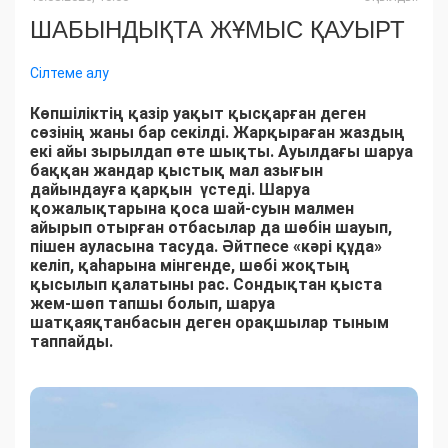
ШАБЫНДЫҚТА ЖҰМЫС ҚАУЫРТ
Сілтеме алу
Көпшіліктің қазір уақыт қысқарған деген
сөзінің жаны бар секілді. Жарқыраған жаздың
екі айы зырылдап өте шықты. Ауылдағы шаруа
баққан жандар қыстық мал азығын
дайындауға қарқын үстеді. Шаруа
қожалықтарына қоса шай-суын малмен
айырып отырған отбасылар да шөбін шауып,
пішен ауласына тасуда. Әйтпесе «кәрі құда»
келіп, қаһарына мінгенде, шөбі жоқтың
қысылып қалатыны рас. Сондықтан қыста
жем-шөп тапшы болып, шаруа
шатқаяқтанбасын деген орақшылар тыным
таппайды.