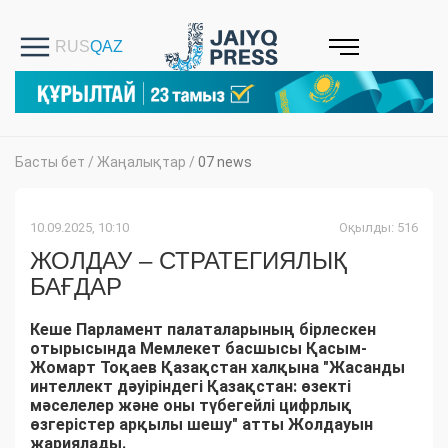
Басты бет
/
Жаңалықтар
/
07 news
10.09.2025, 10:10
Оқылды: 516
ЖОЛДАУ – СТРАТЕГИЯЛЫҚ
БАҒДАР
Кеше Парламент палаталарының бірлескен
отырысында Мемлекет басшысы Қасым-
Жомарт Тоқаев Қазақстан халқына "Жасанды
интеллект дәуіріндегі Қазақстан: өзекті
мәселелер және оны түбегейлі цифрлық
өзгерістер арқылы шешу" атты Жолдауын
жариялады.