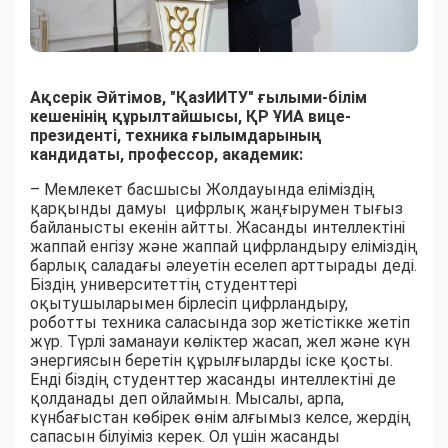
Ақсерік Әйтімов, "
ҚазИИТУ" ғылыми-білім
кешенінің құрылтайшысы, ҚР ҰИА вице-
президенті, техника ғылымдарының
кандидаты, профессор, академик:
– Мемлекет басшысы Жолдауында еліміздің
қарқынды дамуы цифрлық жаңғырумен тығыз
байланысты екенін айтты. Жасанды интеллектіні
жаппай енгізу және жаппай цифрландыру еліміздің
барлық саладағы әлеуетін еселеп арттырады деді.
Біздің университеттің студенттері
оқытушыларымен бірлесіп цифрландыру,
роботты техника саласында зор жетістікке жетіп
жүр. Түрлі заманауи көліктер жасап, жел және күн
энергиясын беретін құрылғыларды іске қосты.
Енді біздің студенттер жасанды интеллектіні де
қолданады деп ойлаймын. Мысалы, арпа,
күнбағыстан көбірек өнім алғымыз келсе, жердің
сапасын білуіміз керек. Ол үшін жасанды