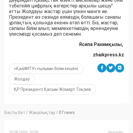
дәуіріндегі Қазақстан: өзекті мәселелер және оны
түбегейлі цифрлық өзгерістер арқылы шешу"
атты Жолдауы жастар үшін үлкен мәнге ие.
Президент өз сөзінде еліміздің болашағы саналы
ұрпақтың қолында екенін атап өтті. Біз, жастар,
сапалы білім алып, мемлекетіміздің өркендеуіне
үлесімізді қосамыз деп сенемін.
Ясипа Рахимқызы,
zhaikpress.kz
«ҚазИИТУ» ғылыми-білім кешені
Жолдау
ҚР Президенті Қасым-Жомарт Тоқаев
Басты бет
/
Жаңалықтар
/
07 news
10.08.2026, 10:00
Оқылды: