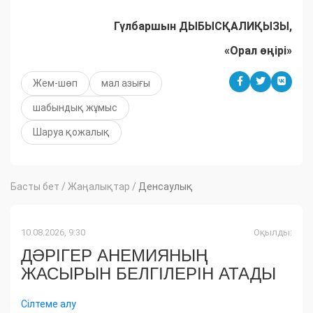
Гүлбаршын ДЫБЫСҚАЛИҚЫЗЫ,
«Орал өңірі»
Жем-шөп
мал азығы
шабындық жұмыс
Шаруа қожалық
Басты бет
/
Жаңалықтар
/
Денсаулық
10.08.2026, 9:30
Оқылды:
ДӘРІГЕР АНЕМИЯНЫҢ
ЖАСЫРЫН БЕЛГІЛЕРІН АТАДЫ
Сілтеме алу