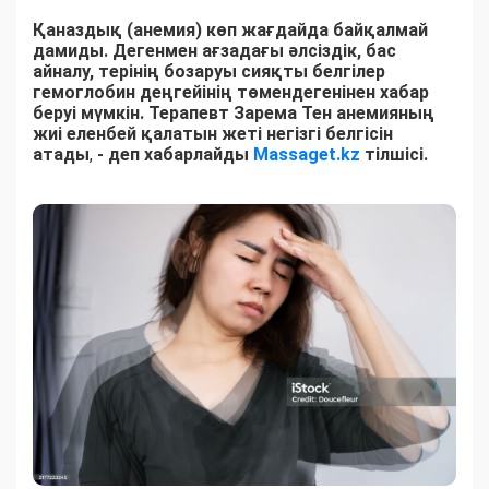
Қаназдық (анемия) көп жағдайда байқалмай
дамиды. Дегенмен ағзадағы әлсіздік, бас
айналу, терінің бозаруы сияқты белгілер
гемоглобин деңгейінің төмендегенінен хабар
беруі мүмкін. Терапевт Зарема Тен анемияның
жиі еленбей қалатын жеті негізгі белгісін
атады
,
- деп хабарлайды
Massaget.kz
тілшісі.