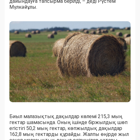
дайындауға тапсырма берілді, – деді Рүстем
Мүлкәйұлы.
Биыл малазықтық дақылдар көлемі 215,3 мың
гектар шамасында. Оның ішінде біржылдық шөп
егістігі 50,2 мың гектар, көпжылдық дақылдар
162,8 мың гектарды құрайды. Жалпы өңірде жыл