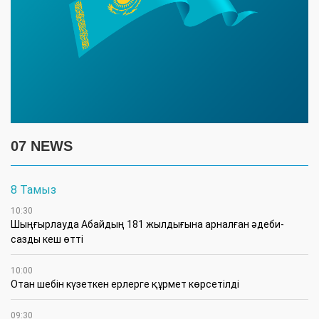
07 NEWS
8 Тамыз
10:30
Шыңғырлауда Абайдың 181 жылдығына арналған әдеби-
сазды кеш өтті
10:00
Отан шебін күзеткен ерлерге құрмет көрсетілді
09:30