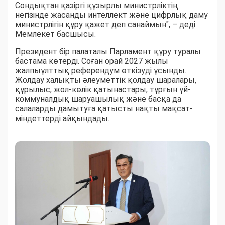
Сондықтан қазіргі құзырлы министрліктің
негізінде жасанды интеллект және цифрлық даму
министрлігін құру қажет деп санаймын", – деді
Мемлекет басшысы.
Президент бір палаталы Парламент құру туралы
бастама көтерді. Соған орай 2027 жылы
жалпыұлттық референдум өткізуді ұсынды.
Жолдау халықты әлеуметтік қолдау шаралары,
құрылыс, жол-көлік қатынастары, тұрғын үй-
коммуналдық шаруашылық және басқа да
салаларды дамытуға қатысты нақты мақсат-
міндеттерді айқындады.