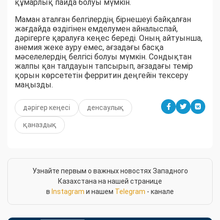
құмарлық пайда болуы мүмкін.
Маман аталған белгілердің бірнешеуі байқалған
жағдайда өздігінен емделумен айналыспай,
дәрігерге қаралуға кеңес береді. Оның айтуынша,
анемия жеке ауру емес, ағзадағы басқа
мәселелердің белгісі болуы мүмкін. Сондықтан
жалпы қан талдауын тапсырып, ағзадағы темір
қорын көрсететін ферритин деңгейін тексеру
маңызды.
дәрігер кеңесі
денсаулық
қаназдық
Узнайте первым о важных новостях Западного
Казахстана на нашей странице
в
Instagram
и нашем
Telegram
- канале