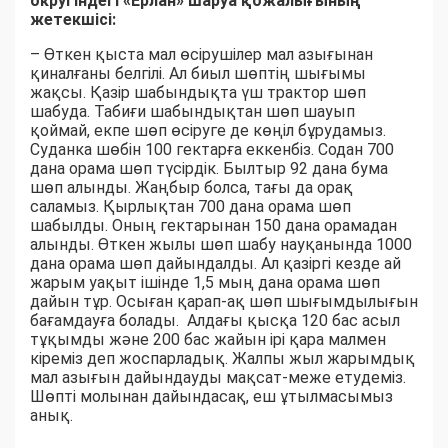
округіндегі «Ерлан» шаруа қожалығының
жетекшісі:
– Өткен қыста мал өсірушілер мал азығынан
қиналғаны белгілі. Ал биыл шөптің шығымы
жақсы. Қазір шабындықта үш трактор шөп
шабуда. Табиғи шабындықтан шөп шауып
қоймай, екпе шөп өсіруге де көңіл бұрудамыз.
Суданка шөбін 100 гектарға еккенбіз. Содан 700
дана орама шөп түсірдік. Былтыр 92 дана бума
шөп алынды. Жаңбыр болса, тағы да орақ
саламыз. Қырлықтан 700 дана орама шөп
шабылды. Оның гектарынан 150 дана орамадан
алынды. Өткен жылы шөп шабу науқанында 1000
дана орама шөп дайындалды. Ал қазіргі кезде ай
жарым уақыт ішінде 1,5 мың дана орама шөп
дайын тұр. Осыған қарап-ақ шөп шығымдылығын
бағамдауға болады. Алдағы қысқа 120 бас асыл
тұқымды және 200 бас жайын ірі қара малмен
кіреміз деп жоспарладық. Жалпы жыл жарымдық
мал азығын дайындауды мақсат-меже етудеміз.
Шөпті молынан дайындасақ, еш ұтылмасымыз
анық.