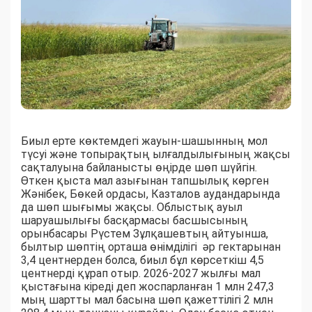
Биыл ерте көктемдегі жауын-шашынның мол
түсуі және топырақтың ылғалдылығының жақсы
сақталуына байланысты өңірде шөп шүйгін.
Өткен қыста мал азығынан тапшылық көрген
Жәнібек, Бөкей ордасы, Казталов аудандарында
да шөп шығымы жақсы. Облыстық ауыл
шаруашылығы басқармасы басшысының
орынбасары Рүстем Зұлқашевтың айтуынша,
былтыр шөптің орташа өнімділігі әр гектарынан
3,4 центнерден болса, биыл бұл көрсеткіш 4,5
центнерді құрап отыр. 2026-2027 жылғы мал
қыстағына кіреді деп жоспарланған 1 млн 247,3
мың шартты мал басына шөп қажеттілігі 2 млн