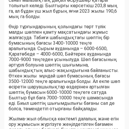
санап малазықтық дақыл өсірушілер қатары
толығып келеді. Былтырғы көрсеткіш 203,8 мың
га, ал бұдан үш жыл бұрын, яғни 2023 жылы 190,6
мың га болды.
Өңір тұрғындарының қолындағы төрт түлік
малды шөппен қамту мақсатындағы жұмыс
жалғасуда. Табиғи шабындықтағы шөптің бір
бумасының бағасы 3400-10000 теңге
аралығында. Сырым ауданында – 6000-6500,
Қаратөбеде – 4000-6000, Бәйтерек ауданында
7000-9000 теңгеден ұсынылуда. Шөп бағасының
әртүрлі болуына шөптің шығымына,
шабындықтың алыс-жақындығына байланысты.
Өткен жылы мұндай шөп бумасының бағасы
3500-12000 теңге аралығында болды. Ал екпе шөп
өсіретін шаруашылықтар өздерінен артылған
шөптің бумасын 6000-10000 теңгеге сатуда.
Былтыр бұл баға 7000-10000 теңге шамасында
еді. Биыл шөптің шығымдылығы бағаны сәл де
болса, төмендетіп отырғаны байқалады.
Жылма-жыл облысқа көктемгі далалық және егін
ору жұмысын жүргізуге жеңілдетілген бағамен