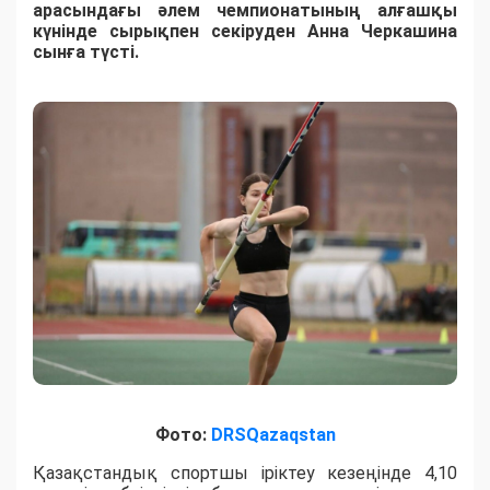
арасындағы әлем чемпионатының алғашқы
күнінде сырықпен секіруден Анна Черкашина
сынға түсті.
Фото:
DRSQazaqstan
Қазақстандық спортшы іріктеу кезеңінде 4,10