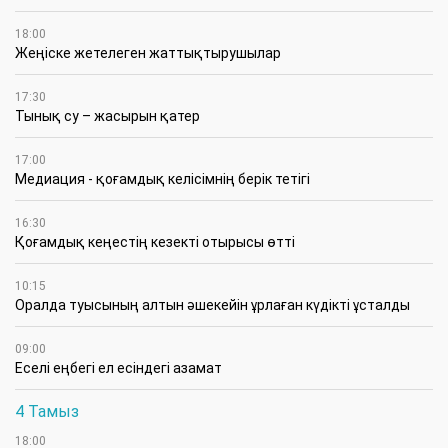
18:00
Жеңіске жетелеген жаттықтырушылар
17:30
Тынық су – жасырын қатер
17:00
Медиация - қоғамдық келісімнің берік тетігі
16:30
Қоғамдық кеңестің кезекті отырысы өтті
10:15
Оралда туысының алтын әшекейін ұрлаған күдікті ұсталды
09:00
Еселі еңбегі ел есіндегі азамат
4 Тамыз
18:00