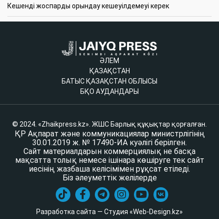
Кешенді жоспарды орындау кешеуілдемеуі керек
ӘЛЕМ
ҚАЗАҚСТАН
БАТЫС ҚАЗАҚСТАН ОБЛЫСЫ
БҚО АУДАНДАРЫ
© 2024. «Zhaikpress.kz». ЖШС Барлық құқықтар қорғалған.
ҚР Ақпарат және коммуникациялар министрлігінің
30.01.2019 ж. № 17490-ИА куәлігі берілген.
Сайт материалдарын коммерциялық не басқа
мақсатта толық немесе ішінара көшіруге тек сайт
иесінің жазбаша келісімімен рұқсат етіледі.
Біз әлеуметтік желілерде
Разработка сайта — Студия «Web-Design.kz»