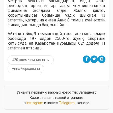
метрлік биіктікті бағындырып, елдің жаңа
рекордын орнатты әрі әлем чемпионатының
финалына жолдама алды. Жалпы іріктеу
қорытындысы бойынша үздік шыққан 13
атлеттің қатарына енген Анна 8 тамыз күні өтетін
финалдық сында бақ сынайды.
Айта кетейік, 9 тамызға дейін жалғасатын әлемдік
бәсекеде 197 елден 2500-ге жуық спортшы
қатысуда, ал Қазақстан құрамасы бұл додаға 11
атлетпен аттанды.
U20 әлем чемпионаты
Анна Черкашина
Узнайте первым о важных новостях Западного
Казахстана на нашей странице
в
Instagram
и нашем
Telegram
- канале