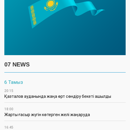
07 NEWS
6 Тамыз
20:15
Қазталов ауданында жаңа өрт сөндіру бекеті ашылды
18:00
Жарты ғасыр жүгін көтерген желі жаңаруда
16:45