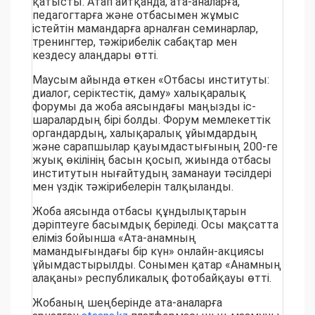
қатысты. Атап айтқанда, ата-аналарға,
педагогтарға және отбасымен жұмыс
істейтін мамандарға арналған семинарлар,
тренингтер, тәжірибелік сабақтар мен
кездесу алаңдары өтті.
Маусым айында өткен «Отбасы институты:
диалог, серіктестік, даму» халықаралық
форумы да жоба аясындағы маңызды іс-
шаралардың бірі болды. Форум мемлекеттік
органдардың, халықаралық ұйымдардың
және сарапшылар қауымдастығының 200-ге
жуық өкілінің басын қосып, жиында отбасы
институтын нығайтудың заманауи тәсілдері
мен үздік тәжірибелерін талқыланды.
Жоба аясында отбасы құндылықтарын
дәріптеуге басымдық беріледі. Осы мақсатта
еліміз бойынша «Ата-анамның
мамандығындағы бір күн» онлайн-акциясы
ұйымдастырылды. Сонымен қатар «Анамның
алақаны» республикалық фотобайқауы өтті.
Жобаның шеңберінде ата-аналарға