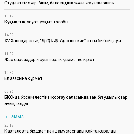
Студенттік өмір: білім, белсенділік және жауапкершілік
16:17
Құқықтық сауат-уақыт талабы
14:30
XV Халықаралық “舞蹈世界 Удао шыжие” атты би байқауы
11:30
Жас сарбаздар жауынгерлік қызметке кірісті
10:30
Ел ағасына құрмет
09:30
БҚО-да бәсекелестікті қорғау саласында заң бұзушылықтар
анықталды
5 Тамыз
23:18
Қазталовта бюджет пен даму жоспары қайта қаралды