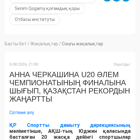
Senim Qogamy қоғамдық қоры
Отбасы институты
Басты бет
/
Жаңалықтар
/
Соңғы жаңалықтар
6.08.2026, 21:00
Оқылды:
АННА ЧЕРКАШИНА U20 ӘЛЕМ
ЧЕМПИОНАТЫНЫҢ ФИНАЛЫНА
ШЫҒЫП, ҚАЗАҚСТАН РЕКОРДЫН
ЖАҢАРТТЫ
Сілтеме алу
ҚР Спортты дамыту дирекциясының
мәліметінше, АҚШ-тың Юджин қаласында
басталған 20 жасқа дейінгі спортшылар