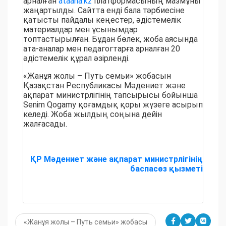
арналған
ataana.kz
платформасының мазмұны
жаңартылды. Сайтта енді бала тәрбиесіне
қатысты пайдалы кеңестер, әдістемелік
материалдар мен ұсынымдар
топтастырылған. Бұдан бөлек, жоба аясында
ата-аналар мен педагогтарға арналған 20
әдістемелік құрал әзірленді.
«Жанұя жолы – Путь семьи» жобасын
Қазақстан Республикасы Мәдениет және
ақпарат министрлігінің тапсырысы бойынша
Senim Qogamy қоғамдық қоры жүзеге асырып
келеді. Жоба жылдың соңына дейін
жалғасады.
ҚР Мәдениет және ақпарат министрлігінің
баспасөз қызметі
«Жанұя жолы – Путь семьи» жобасы