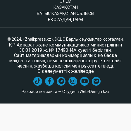
ӘЛЕМ
ҚАЗАҚСТАН
БАТЫС ҚАЗАҚСТАН ОБЛЫСЫ
БҚО АУДАНДАРЫ
© 2024. «Zhaikpress.kz». ЖШС Барлық құқықтар қорғалған.
ҚР Ақпарат және коммуникациялар министрлігінің
30.01.2019 ж. № 17490-ИА куәлігі берілген.
Сайт материалдарын коммерциялық не басқа
мақсатта толық немесе ішінара көшіруге тек сайт
иесінің жазбаша келісімімен рұқсат етіледі.
Біз әлеуметтік желілерде
Разработка сайта — Студия «Web-Design.kz»