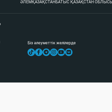
ӘЛЕМ
ҚАЗАҚСТАН
БАТЫС ҚАЗАҚСТАН ОБЛЫС
р
і
Біз әлеуметтік желілерде