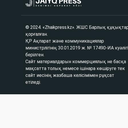
© 2024. «Zhaikpress.kz». ЖШС Барлық құқықта
қорғалған.
ҚР Ақпарат және коммуникациялар
министрлігінің 30.01.2019 ж. № 17490-ИА куәліг
берілген.
Сайт материалдарын коммерциялық не басқа
мақсатта толық немесе ішінара көшіруге тек
сайт иесінің жазбаша келісімімен рұқсат
етіледі.