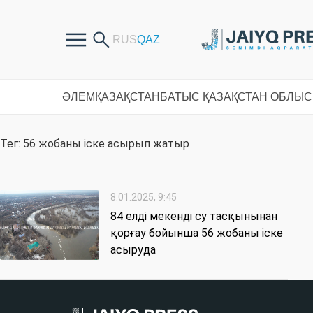
ӘЛЕМ
ҚАЗАҚСТАН
БАТЫС ҚАЗАҚСТАН ОБЛЫ
Тег: 56 жобаны іске асырып жатыр
8.01.2025, 9:45
84 елді мекенді су тасқынынан
қорғау бойынша 56 жобаны іске
асыруда