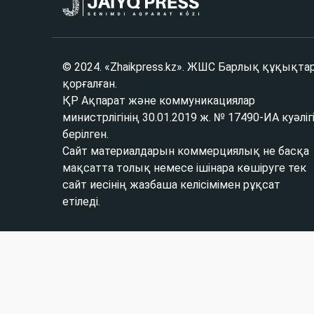
© 2024. «Zhaikpress.kz». ЖШС Барлық құқықта
қорғалған.
ҚР Ақпарат және коммуникациялар
министрлігінің 30.01.2019 ж. № 17490-ИА куәліг
берілген.
Сайт материалдарын коммерциялық не басқа
мақсатта толық немесе ішінара көшіруге тек
сайт иесінің жазбаша келісімімен рұқсат
етіледі.