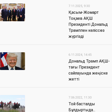
7.11.2025, 9:30
Қасым-Жомарт
Тоқаев АҚШ
Президенті Дональд
Трамппен келіссөз
жүргізді
6.11.2024, 14:45
Дональд Трамп АҚШ-
тағы Президент
сайлауында жеңіске
жетті
7.06.2022, 11:30
Той басталды
Бұлдыртыда...