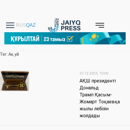
Тег: Ақ үй
23.12.2025, 10:00
АҚШ президенті
Дональд
Трамп Қасым-
Жомарт Тоқаевқа
жылы лебізін
жолдады