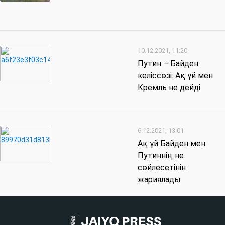
10.12.2021, 11:20
Путин – Байден
келіссөзі: Ақ үй мен
Кремль не дейді
6.12.2021, 13:01
Ақ үй Байден мен
Путиннің не
сөйлесетінін
жариялады