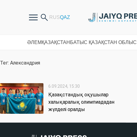
ӘЛЕМ
ҚАЗАҚСТАН
БАТЫС ҚАЗАҚСТАН ОБЛЫ
Тег: Александрия
6.09.2024, 15:30
Қазақстандық оқушылар
халықаралық олимпиададан
жүлделі оралды