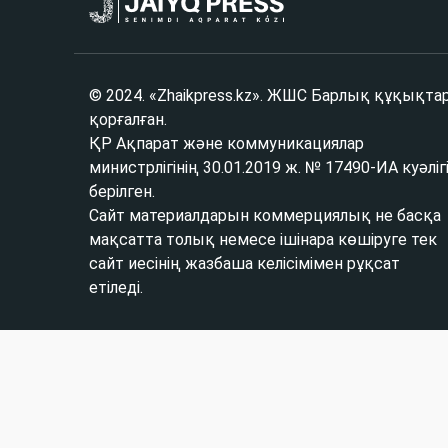
© 2024. «Zhaikpress.kz». ЖШС Барлық құқықта
қорғалған.
ҚР Ақпарат және коммуникациялар
министрлігінің 30.01.2019 ж. № 17490-ИА куәліг
берілген.
Сайт материалдарын коммерциялық не басқа
мақсатта толық немесе ішінара көшіруге тек
сайт иесінің жазбаша келісімімен рұқсат
етіледі.