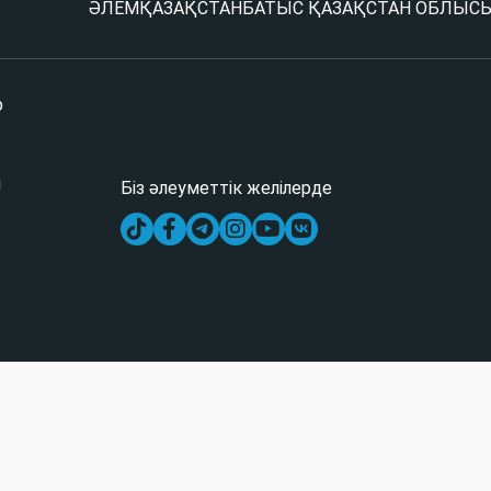
ӘЛЕМ
ҚАЗАҚСТАН
БАТЫС ҚАЗАҚСТАН ОБЛЫС
р
і
Біз әлеуметтік желілерде