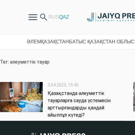
ӘЛЕМ
ҚАЗАҚСТАН
БАТЫС ҚАЗАҚСТАН ОБЛЫ
Тег: әлеуметтік тауар
3.04.2025, 15:45
Қазақстанда әлеуметтік
тауарларға сауда үстемесін
арттырғандарды қандай
айыппұл күтеді?