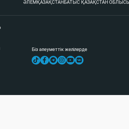
ӘЛЕМ
ҚАЗАҚСТАН
БАТЫС ҚАЗАҚСТАН ОБЛЫС
р
і
Біз әлеуметтік желілерде