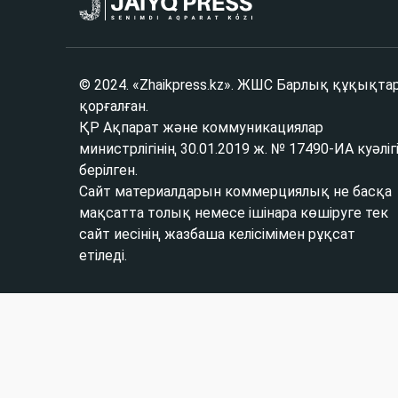
© 2024. «Zhaikpress.kz». ЖШС Барлық құқықта
қорғалған.
ҚР Ақпарат және коммуникациялар
министрлігінің 30.01.2019 ж. № 17490-ИА куәліг
берілген.
Сайт материалдарын коммерциялық не басқа
мақсатта толық немесе ішінара көшіруге тек
сайт иесінің жазбаша келісімімен рұқсат
етіледі.