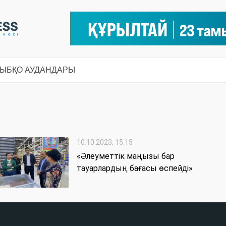
СЫ
БҚО АУДАНДАРЫ
10.10.2023, 15:15
«Әлеуметтік маңызы бар
тауарлардың бағасы өспейді»