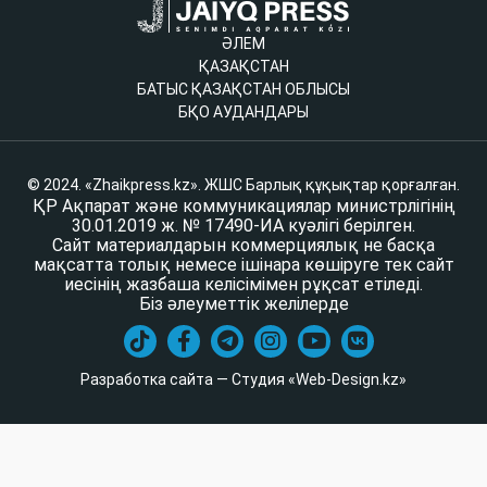
ӘЛЕМ
ҚАЗАҚСТАН
БАТЫС ҚАЗАҚСТАН ОБЛЫСЫ
БҚО АУДАНДАРЫ
© 2024. «Zhaikpress.kz». ЖШС Барлық құқықтар қорғалған.
ҚР Ақпарат және коммуникациялар министрлігінің
30.01.2019 ж. № 17490-ИА куәлігі берілген.
Сайт материалдарын коммерциялық не басқа
мақсатта толық немесе ішінара көшіруге тек сайт
иесінің жазбаша келісімімен рұқсат етіледі.
Біз әлеуметтік желілерде
Разработка сайта — Студия «Web-Design.kz»