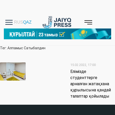
Тег: Алпамыс Сатыбалдин
15.02.2022, 17:00
Елімізде
студенттерге
арналған жатақхана
құрылысына қандай
талаптар қойылады