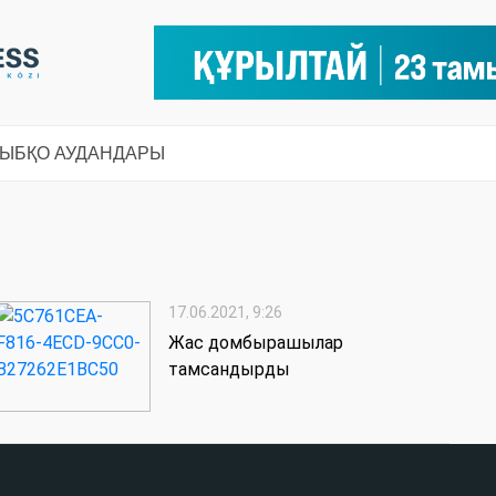
СЫ
БҚО АУДАНДАРЫ
17.06.2021, 9:26
Жас домбырашылар
тамсандырды