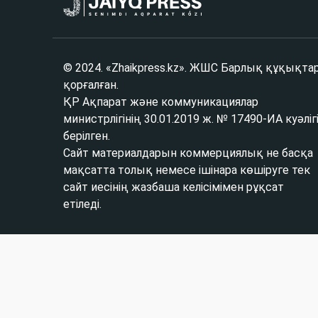
© 2024. «Zhaikpress.kz». ЖШС Барлық құқықта
қорғалған.
ҚР Ақпарат және коммуникациялар
министрлігінің 30.01.2019 ж. № 17490-ИА куәліг
берілген.
Сайт материалдарын коммерциялық не басқа
мақсатта толық немесе ішінара көшіруге тек
сайт иесінің жазбаша келісімімен рұқсат
етіледі.