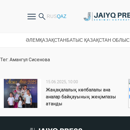
ӘЛЕМ
ҚАЗАҚСТАН
БАТЫС ҚАЗАҚСТАН ОБЛЫ
Тег: Амангүл Сисенова
15.06.2025, 10:00
Жаңақалалық көпбалалы ана
аналар байқауының жеңімпазы
атанды