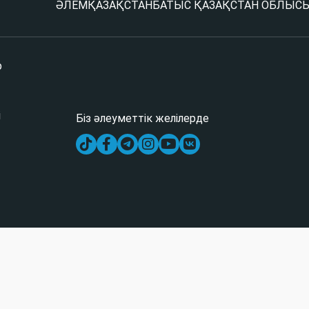
ӘЛЕМ
ҚАЗАҚСТАН
БАТЫС ҚАЗАҚСТАН ОБЛЫС
р
і
Біз әлеуметтік желілерде