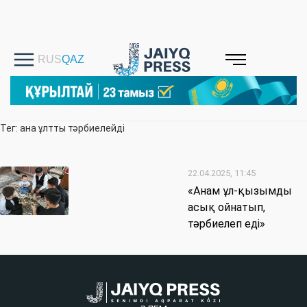
Тег: ана ұлтты тәрбиелейді
22.04.2025, 11:45
«Анам ұл-қызымды
асық ойнатып,
тәрбиелеп еді»