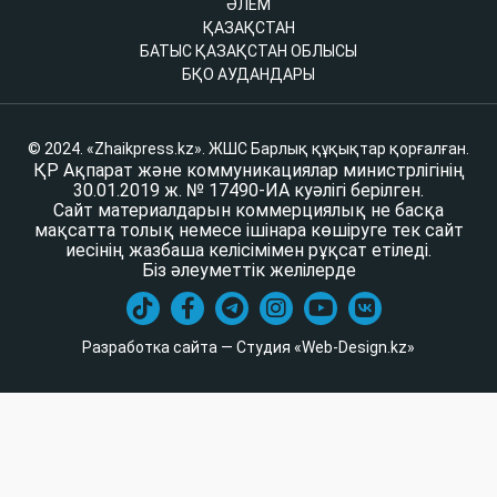
ӘЛЕМ
ҚАЗАҚСТАН
БАТЫС ҚАЗАҚСТАН ОБЛЫСЫ
БҚО АУДАНДАРЫ
© 2024. «Zhaikpress.kz». ЖШС Барлық құқықтар қорғалған.
ҚР Ақпарат және коммуникациялар министрлігінің
30.01.2019 ж. № 17490-ИА куәлігі берілген.
Сайт материалдарын коммерциялық не басқа
мақсатта толық немесе ішінара көшіруге тек сайт
иесінің жазбаша келісімімен рұқсат етіледі.
Біз әлеуметтік желілерде
Разработка сайта — Студия «Web-Design.kz»