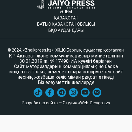
ӘЛЕМ
ҚАЗАҚСТАН
БАТЫС ҚАЗАҚСТАН ОБЛЫСЫ
БҚО АУДАНДАРЫ
© 2024. «Zhaikpress.kz». ЖШС Барлық құқықтар қорғалған.
ҚР Ақпарат және коммуникациялар министрлігінің
30.01.2019 ж. № 17490-ИА куәлігі берілген.
Сайт материалдарын коммерциялық не басқа
мақсатта толық немесе ішінара көшіруге тек сайт
иесінің жазбаша келісімімен рұқсат етіледі.
Біз әлеуметтік желілерде
Разработка сайта — Студия «Web-Design.kz»