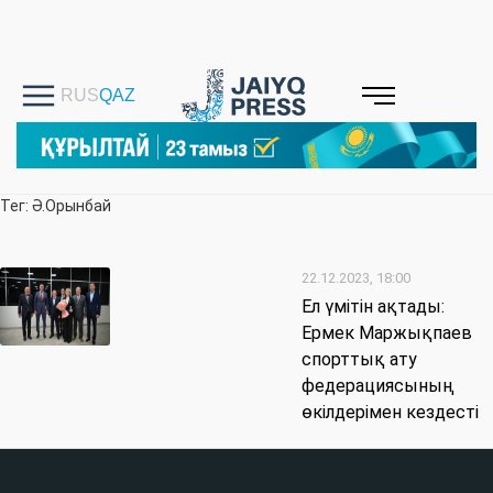
Тег: Ә.Орынбай
22.12.2023, 18:00
Ел үмітін ақтады:
Ермек Маржықпаев
спорттық ату
федерациясының
өкілдерімен кездесті