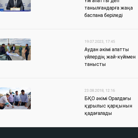
Үйі апатты деп
танылғандарға жаңа
баспана беріледі
19.07.2023, 17:45
Аудан әкімі апатты
үйлердің жай-күйімен
танысты
23.08.2018, 12:16
БҚО әкімі Оралдағы
құрылыс қарқынын
қадағалады