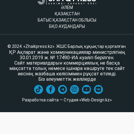
ӘЛЕМ
ҚАЗАҚСТАН
БАТЫС ҚАЗАҚСТАН ОБЛЫСЫ
БҚО АУДАНДАРЫ
© 2024. «Zhaikpress.kz». ЖШС Барлық құқықтар қорғалған.
ҚР Ақпарат және коммуникациялар министрлігінің
30.01.2019 ж. № 17490-ИА куәлігі берілген.
Сайт материалдарын коммерциялық не басқа
мақсатта толық немесе ішінара көшіруге тек сайт
иесінің жазбаша келісімімен рұқсат етіледі.
Біз әлеуметтік желілерде
Разработка сайта — Студия «Web-Design.kz»