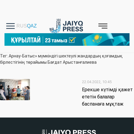
Тег: Арнау-Батыс» мүмкіндігі шектеулі жандардың қоғамдық
бірлестігінің төрайымы Бағдат Арыстанғалиева
22.04.2022, 10:45
Ерекше күтімді қажет
ететін балалар
баспанаға мұқтаж