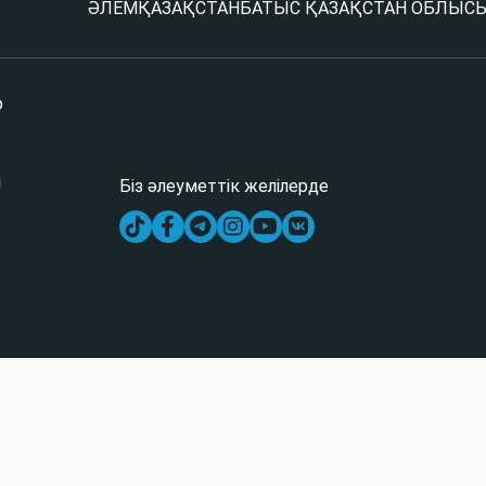
ӘЛЕМ
ҚАЗАҚСТАН
БАТЫС ҚАЗАҚСТАН ОБЛЫС
р
і
Біз әлеуметтік желілерде