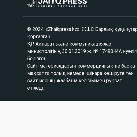
© 2024. «Zhaikpress.kz». ЖШС Барлық құқықта
қорғалған.
ҚР Ақпарат және коммуникациялар
министрлігінің 30.01.2019 ж. № 17490-ИА куәліг
берілген.
Сайт материалдарын коммерциялық не басқа
мақсатта толық немесе ішінара көшіруге тек
сайт иесінің жазбаша келісімімен рұқсат
етіледі.