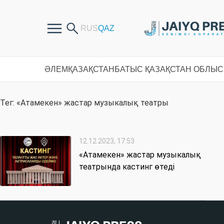
ӘЛЕМ
ҚАЗАҚСТАН
БАТЫС ҚАЗАҚСТАН ОБЛЫ
Тег: «Атамекен» жастар музыкалық театры
12.12.2023, 17:53
«Атамекен» жастар музыкалық
театрында кастинг өтеді