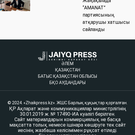
Жаңақалада
“AMANAT”
партиясының
атқарушы хатшысы
сайланды
ӘЛЕМ
ҚАЗАҚСТАН
БАТЫС ҚАЗАҚСТАН ОБЛЫСЫ
БҚО АУДАНДАРЫ
© 2024. «Zhaikpress.kz». ЖШС Барлық құқықтар қорғалған.
ҚР Ақпарат және коммуникациялар министрлігінің
30.01.2019 ж. № 17490-ИА куәлігі берілген.
Сайт материалдарын коммерциялық не басқа
мақсатта толық немесе ішінара көшіруге тек сайт
иесінің жазбаша келісімімен рұқсат етіледі.