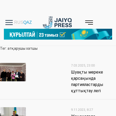
Тег: атқарушы хатшы
7.03.2025, 23:00
Шуақты мереке
қарсаңында
партияластарды
құттықтау легі
9.11.2023, 8:27