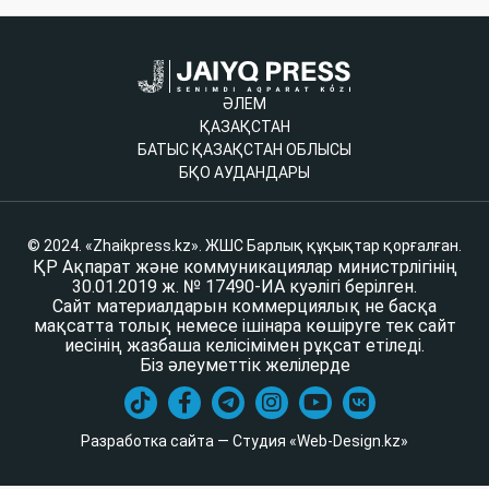
ӘЛЕМ
ҚАЗАҚСТАН
БАТЫС ҚАЗАҚСТАН ОБЛЫСЫ
БҚО АУДАНДАРЫ
© 2024. «Zhaikpress.kz». ЖШС Барлық құқықтар қорғалған.
ҚР Ақпарат және коммуникациялар министрлігінің
30.01.2019 ж. № 17490-ИА куәлігі берілген.
Сайт материалдарын коммерциялық не басқа
мақсатта толық немесе ішінара көшіруге тек сайт
иесінің жазбаша келісімімен рұқсат етіледі.
Біз әлеуметтік желілерде
Разработка сайта — Студия «Web-Design.kz»