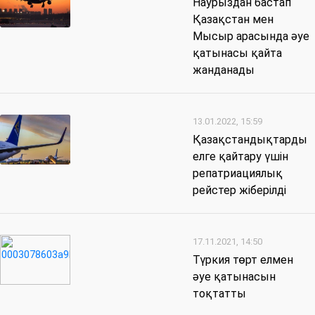
Наурыздан бастап
Қазақстан мен
Мысыр арасында әуе
қатынасы қайта
жанданады
13.01.2022, 15:59
Қазақстандықтарды
елге қайтару үшін
репатриациялық
рейстер жіберілді
17.11.2021, 14:50
Түркия төрт елмен
әуе қатынасын
тоқтатты