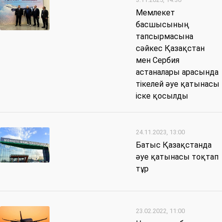
Мемлекет
басшысының
тапсырмасына
сәйкес Қазақстан
мен Сербия
астаналары арасында
тікелей әуе қатынасы
іске қосылды
24.11.2023, 13:00
Батыс Қазақстанда
әуе қатынасы тоқтап
тұр
23.02.2022, 11:00