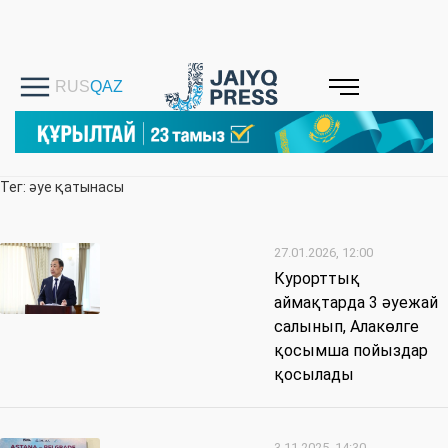
Тег: әуе қатынасы
27.01.2026, 12:00
Курорттық
аймақтарда 3 әуежай
салынып, Алакөлге
қосымша пойыздар
қосылады
3.11.2025, 14:30