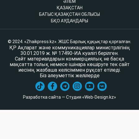
ӘЛЕМ
ҚАЗАҚСТАН
БАТЫС ҚАЗАҚСТАН ОБЛЫСЫ
БҚО АУДАНДАРЫ
© 2024. «Zhaikpress.kz». ЖШС Барлық құқықтар қорғалған.
ҚР Ақпарат және коммуникациялар министрлігінің
30.01.2019 ж. № 17490-ИА куәлігі берілген.
Сайт материалдарын коммерциялық не басқа
мақсатта толық немесе ішінара көшіруге тек сайт
иесінің жазбаша келісімімен рұқсат етіледі.
Біз әлеуметтік желілерде
Разработка сайта — Студия «Web-Design.kz»