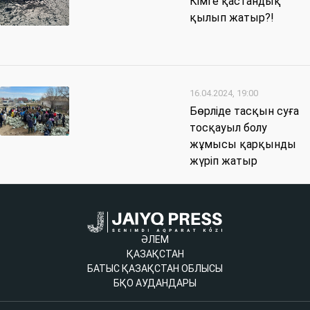
Кімге қастандық
қылып жатыр?!
16.04.2024, 19:00
Бөрліде тасқын суға
тосқауыл болу
жұмысы қарқынды
жүріп жатыр
ӘЛЕМ
ҚАЗАҚСТАН
БАТЫС ҚАЗАҚСТАН ОБЛЫСЫ
БҚО АУДАНДАРЫ