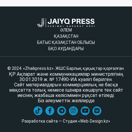
ӘЛЕМ
ҚАЗАҚСТАН
БАТЫС ҚАЗАҚСТАН ОБЛЫСЫ
БҚО АУДАНДАРЫ
© 2024. «Zhaikpress.kz». ЖШС Барлық құқықтар қорғалған.
ҚР Ақпарат және коммуникациялар министрлігінің
30.01.2019 ж. № 17490-ИА куәлігі берілген.
Сайт материалдарын коммерциялық не басқа
мақсатта толық немесе ішінара көшіруге тек сайт
иесінің жазбаша келісімімен рұқсат етіледі.
Біз әлеуметтік желілерде
Разработка сайта — Студия «Web-Design.kz»