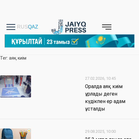
Тег: аяқ киім
27.02.2026, 10:45
Оралда аяқ киім
ұрлады деген
күдікпен ер адам
ұсталды
29.08.2025, 10:00