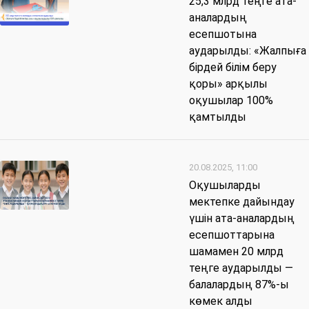
25,3 млрд теңге ата-
аналардың
есепшотына
аударылды: «Жалпыға
бірдей білім беру
қоры» арқылы
оқушылар 100%
қамтылды
20.08.2025, 11:00
Оқушыларды
мектепке дайындау
үшін ата-аналардың
есепшоттарына
шамамен 20 млрд
теңге аударылды —
балалардың 87%-ы
көмек алды