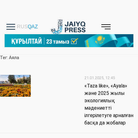
Тег: Аяла
21.01.2025, 12:45
«Taza like», «Ayala»
және 2025 жылы
экологиялық
мәдениетті
ілгерілетуге арналған
басқа да жобалар