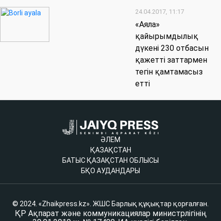
24.04.2017, 11:17
«Аяла»
қайырымдылық
дүкені 230 отбасын
қажетті заттармен
тегін қамтамасыз
етті
ӘЛЕМ
ҚАЗАҚСТАН
БАТЫС ҚАЗАҚСТАН ОБЛЫСЫ
БҚО АУДАНДАРЫ
© 2024. «Zhaikpress.kz». ЖШС Барлық құқықтар қорғалған.
ҚР Ақпарат және коммуникациялар министрлігінің