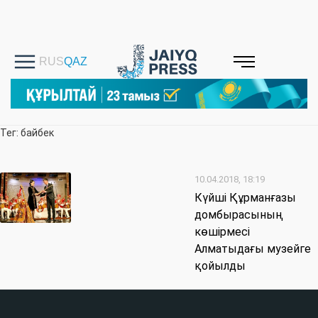
Тег: байбек
10.04.2018, 18:19
Күйші Құрманғазы
домбырасының
көшірмесі
Алматыдағы музейге
қойылды