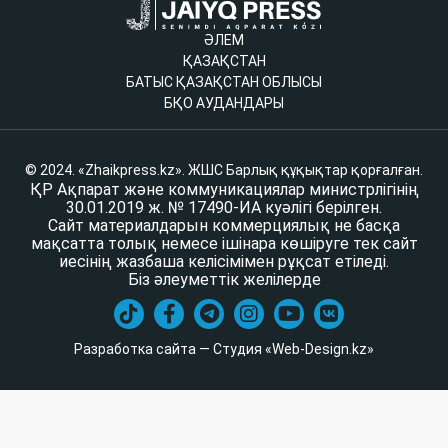
ӘЛЕМ
ҚАЗАҚСТАН
БАТЫС ҚАЗАҚСТАН ОБЛЫСЫ
БҚО АУДАНДАРЫ
© 2024. «Zhaikpress.kz». ЖШС Барлық құқықтар қорғалған.
ҚР Ақпарат және коммуникациялар министрлігінің
30.01.2019 ж. № 17490-ИА куәлігі берілген.
Сайт материалдарын коммерциялық не басқа
мақсатта толық немесе ішінара көшіруге тек сайт
иесінің жазбаша келісімімен рұқсат етіледі.
Біз әлеуметтік желілерде
Разработка сайта — Студия «Web-Design.kz»