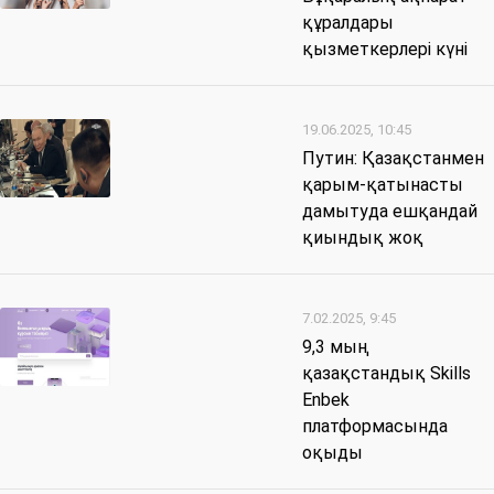
құралдары
қызметкерлері күні
19.06.2025, 10:45
Путин: Қазақстанмен
қарым-қатынасты
дамытуда ешқандай
қиындық жоқ
7.02.2025, 9:45
9,3 мың
қазақстандық Skills
Enbek
платформасында
оқыды