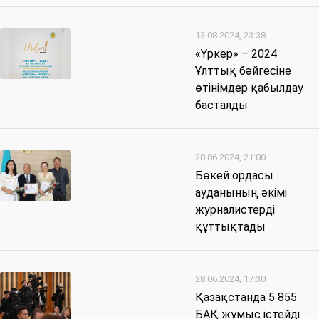
13.08.2024, 23:38
«Үркер» – 2024
Ұлттық бәйгесіне
өтінімдер қабылдау
басталды
28.06.2024, 21:00
Бөкей ордасы
ауданының әкімі
журналистерді
құттықтады
28.06.2024, 17:30
Қазақстанда 5 855
БАҚ жұмыс істейді