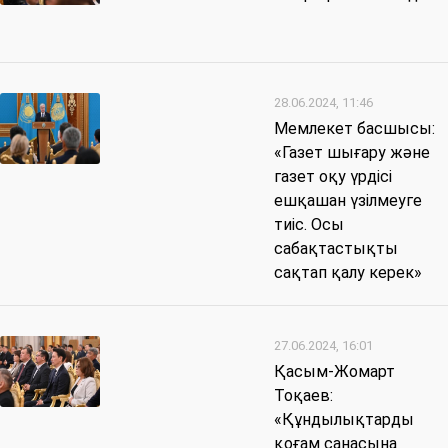
28.06.2024, 11:46
Мемлекет басшысы:
«Газет шығару және
газет оқу үрдісі
ешқашан үзілмеуге
тиіс. Осы
сабақтастықты
сақтап қалу керек»
27.06.2024, 16:01
Қасым-Жомарт
Тоқаев:
«Құндылықтарды
қоғам санасына