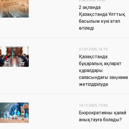
2 ақпанда
Қазақстанда Ұлттық
басылым күні атап
өтіледі
21.01.2026, 12:15
Қазақстанда
бұқаралық ақпарат
құралдары
саласындағы заңнама
жетілдірілуде
14.11.2025, 15:00
Бюрократияны қалай
анықтауға болады?