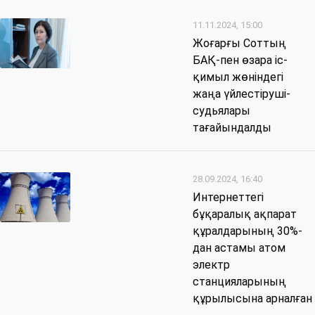
11.11.2024, 15:00
Жоғарғы Соттың
БАҚ-пен өзара іс-
қимыл жөніндегі
жаңа үйлестіруші-
судьялары
тағайындалды
28.09.2024, 16:40
Интернеттегі
бұқаралық ақпарат
құралдарының 30%-
дан астамы атом
электр
станцияларының
құрылысына арналған