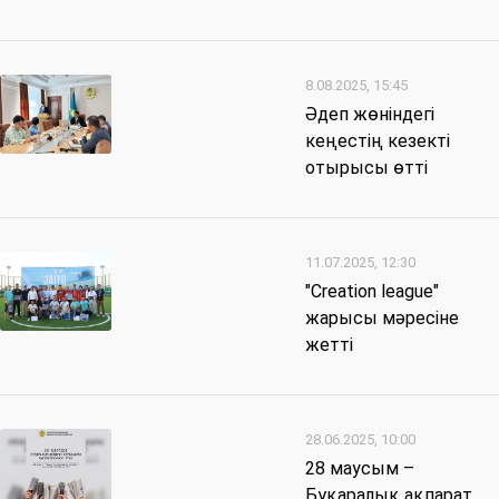
8.08.2025, 15:45
Әдеп жөніндегі
кеңестің кезекті
отырысы өтті
11.07.2025, 12:30
"Creation league"
жарысы мәресіне
жетті
28.06.2025, 10:00
28 маусым –
Бұқаралық ақпарат