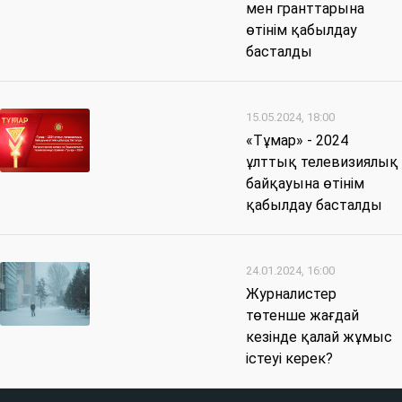
мен гранттарына
өтінім қабылдау
басталды
15.05.2024, 18:00
«Тұмар» - 2024
ұлттық телевизиялық
байқауына өтінім
қабылдау басталды
24.01.2024, 16:00
Журналистер
төтенше жағдай
кезінде қалай жұмыс
істеуі керек?