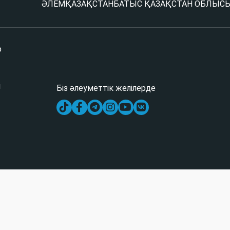
ӘЛЕМ
ҚАЗАҚСТАН
БАТЫС ҚАЗАҚСТАН ОБЛЫС
р
і
Біз әлеуметтік желілерде