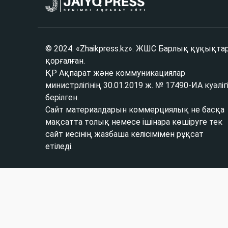
© 2024. «Zhaikpress.kz». ЖШС Барлық құқықта
қорғалған.
ҚР Ақпарат және коммуникациялар
министрлігінің 30.01.2019 ж. № 17490-ИА куәліг
берілген.
Сайт материалдарын коммерциялық не басқа
мақсатта толық немесе ішінара көшіруге тек
сайт иесінің жазбаша келісімімен рұқсат
етіледі.