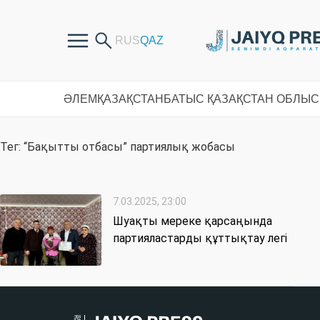
ӘЛЕМ
ҚАЗАҚСТАН
БАТЫС ҚАЗАҚСТАН ОБЛЫ
Тег: “Бақытты отбасы” партиялық жобасы
7.03.2025, 23:00
Шуақты мереке қарсаңында
партияластарды құттықтау легі