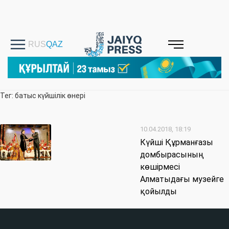
Тег: батыс күйшілік өнері
10.04.2018, 18:19
Күйші Құрманғазы
домбырасының
көшірмесі
Алматыдағы музейге
қойылды