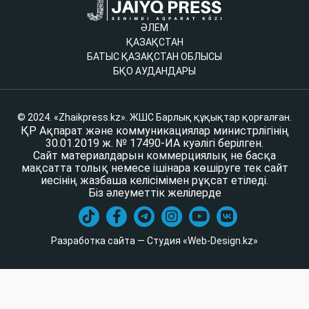
ӘЛЕМ
ҚАЗАҚСТАН
БАТЫС ҚАЗАҚСТАН ОБЛЫСЫ
БҚО АУДАНДАРЫ
© 2024. «Zhaikpress.kz». ЖШС Барлық құқықтар қорғалған.
ҚР Ақпарат және коммуникациялар министрлігінің
30.01.2019 ж. № 17490-ИА куәлігі берілген.
Сайт материалдарын коммерциялық не басқа
мақсатта толық немесе ішінара көшіруге тек сайт
иесінің жазбаша келісімімен рұқсат етіледі.
Біз әлеуметтік желілерде
Разработка сайта — Студия «Web-Design.kz»