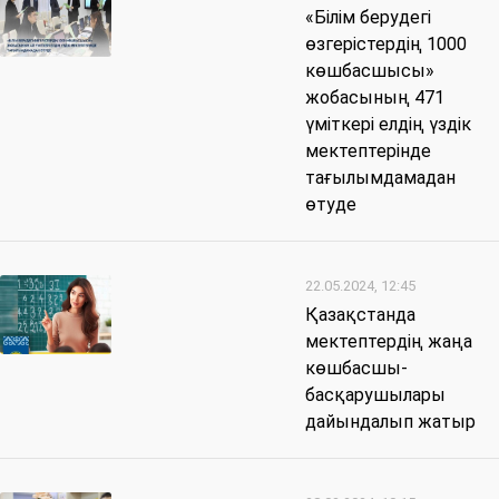
«Білім берудегі
өзгерістердің 1000
көшбасшысы»
жобасының 471
үміткері елдің үздік
мектептерінде
тағылымдамадан
өтуде
22.05.2024, 12:45
Қазақстанда
мектептердің жаңа
көшбасшы-
басқарушылары
дайындалып жатыр