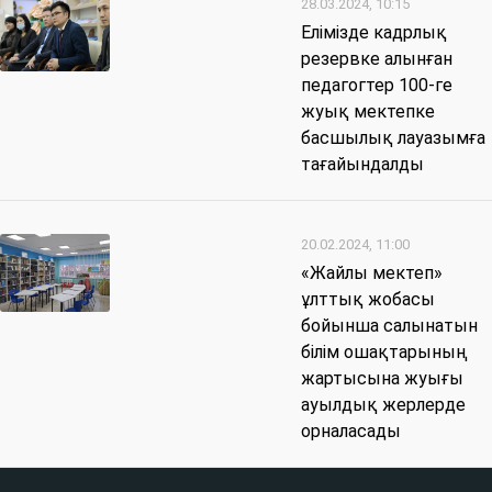
28.03.2024, 10:15
Елімізде кадрлық
резервке алынған
педагогтер 100-ге
жуық мектепке
басшылық лауазымға
тағайындалды
20.02.2024, 11:00
«Жайлы мектеп»
ұлттық жобасы
бойынша салынатын
білім ошақтарының
жартысына жуығы
ауылдық жерлерде
орналасады