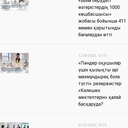
«Білім берудегі
өзгерістердің 1000
көшбасшысы»
жобасы бойынша 411
маман қорытынды
бағалаудан өтті
17.09.2025, 12:15
«Пәндер оқушылар
үшін қызықты әрі
мазмұндырақ бола
түсті»: резервистер
«Келешек
мектептерін» қалай
басқаруда?
22.07.2025, 10:15