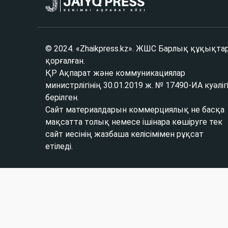
© 2024. «Zhaikpress.kz». ЖШС Барлық құқықта
қорғалған.
ҚР Ақпарат және коммуникациялар
министрлігінің 30.01.2019 ж. № 17490-ИА куәліг
берілген.
Сайт материалдарын коммерциялық не басқа
мақсатта толық немесе ішінара көшіруге тек
сайт иесінің жазбаша келісімімен рұқсат
етіледі.