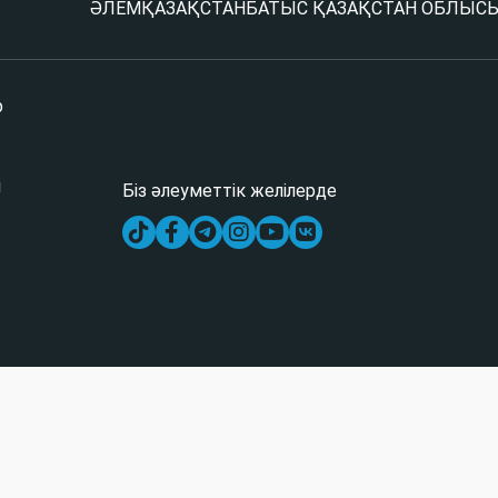
ӘЛЕМ
ҚАЗАҚСТАН
БАТЫС ҚАЗАҚСТАН ОБЛЫС
р
і
Біз әлеуметтік желілерде