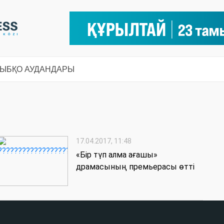
СЫ
БҚО АУДАНДАРЫ
17.04.2017, 11:48
«Бір түп алма ағашы»
драмасының премьерасы өтті