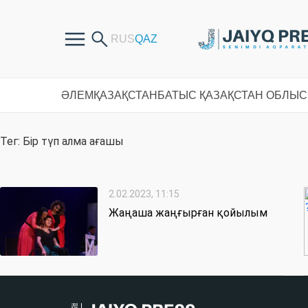
ӘЛЕМ
ҚАЗАҚСТАН
БАТЫС ҚАЗАҚСТАН ОБЛЫ
Тег: Бір түп алма ағашы
2.02.2023, 11:15
Жаңаша жаңғырған қойылым