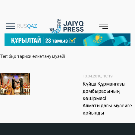
Тег: бқо тарихи өлкетану музейі
10.04.2018, 18:19
Күйші Құрманғазы
домбырасының
көшірмесі
Алматыдағы музейге
қойылды