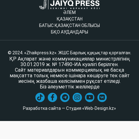
ӘЛЕМ
ҚАЗАҚСТАН
БАТЫС ҚАЗАҚСТАН ОБЛЫСЫ
БҚО АУДАНДАРЫ
© 2024. «Zhaikpress.kz». ЖШС Барлық құқықтар қорғалған.
ҚР Ақпарат және коммуникациялар министрлігінің
30.01.2019 ж. № 17490-ИА куәлігі берілген.
Сайт материалдарын коммерциялық не басқа
мақсатта толық немесе ішінара көшіруге тек сайт
иесінің жазбаша келісімімен рұқсат етіледі.
Біз әлеуметтік желілерде
Разработка сайта — Студия «Web-Design.kz»